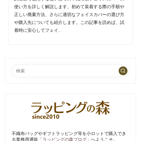
を、
使い方を詳しく解説します。初めて装着する際の手順や
楽
し
正しい廃棄方法、さらに適切なフェイスカバーの選び方
く
や購入先についても紹介します。この記事を読めば、試
わ
着時に安心してフェイ…
か
り
や
す
く
発
信
し
て
い
ま
す
不織布バッグやギフトラッピング等を小ロットで購入でき
る業務用通販
「ラッピングの森ブログ」
へようこそ。