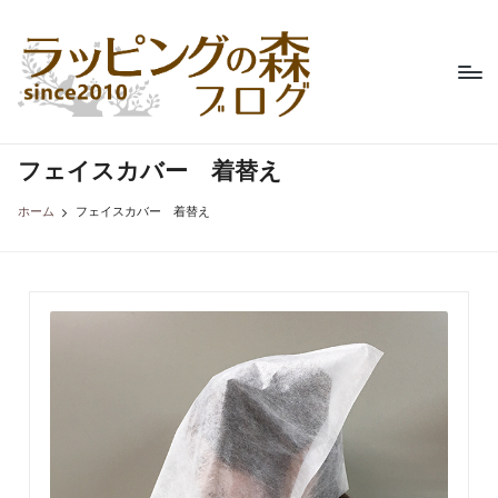
ラ
不
Skip
織
ッ
to
布
content
ピ
製
品
ン
専
フェイスカバー 着替え
グ
門
の
店、
ホーム
フェイスカバー 着替え
ラ
森
ッ
ブ
ピ
ン
ロ
グ
グ
の
森
の
コ
ラ
ム。