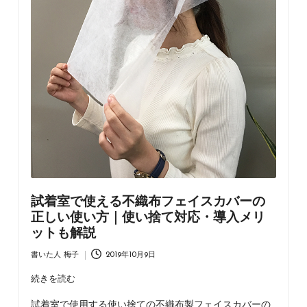
ラ
ッ
ピ
ン
グ・
不
織
布
バ
ッ
グ・
ア
パ
試着室で使える不織布フェイスカバーの
レ
正しい使い方｜使い捨て対応・導入メリ
ル
ットも解説
資
材
書いた人
梅子
2019年10月9日
Posted
の
by
情
続きを読む
報
試着室で使用する使い捨ての不織布製フェイスカバーの