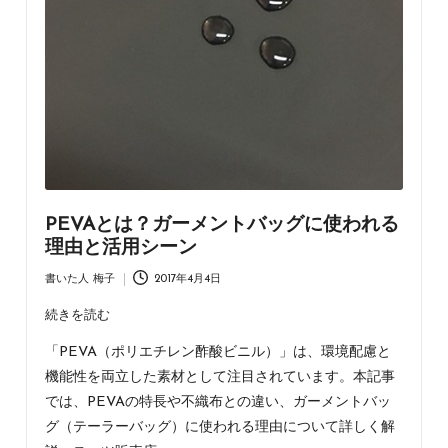
ラ
ッ
ピ
ン
グ・
不
織
布
バ
ッ
PEVAとは？ガーメントバッグに使われる
グ・
理由と活用シーン
ア
パ
書いた人
梅子
2017年4月4日
Posted
レ
by
続きを読む
ル
資
「PEVA（ポリエチレン酢酸ビニル）」は、環境配慮と
材
機能性を両立した素材として注目されています。本記事
の
では、PEVAの特長や不織布との違い、ガーメントバッ
情
報
グ（テーラーバッグ）に使われる理由について詳しく解