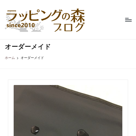
ラ
不
Skip
織
ッ
to
布
content
ピ
製
品
ン
専
オーダーメイド
グ
門
の
店、
ホーム
オーダーメイド
ラ
森
ッ
ブ
ピ
ン
ロ
グ
グ
の
森
の
コ
ラ
ム。