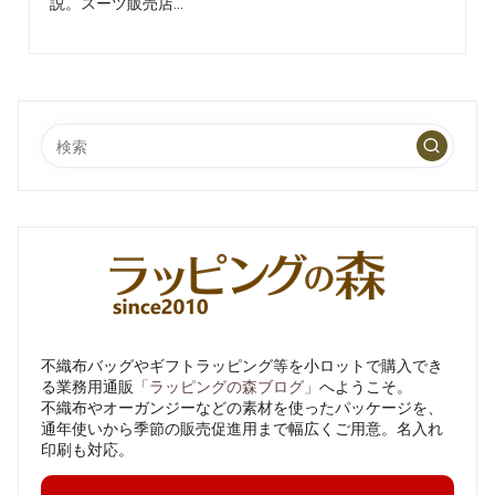
を、
説。スーツ販売店…
楽
し
く
わ
か
り
や
す
く
発
信
し
て
い
ま
不織布バッグやギフトラッピング等を小ロットで購入でき
る業務用通販
「ラッピングの森ブログ」
へようこそ。
す
不織布やオーガンジーなどの素材を使ったパッケージを、
通年使いから季節の販売促進用まで幅広くご用意。名入れ
印刷も対応。