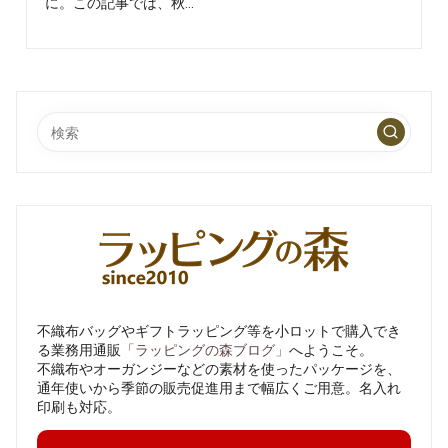
を、
に。この記事では、秋…
楽
し
く
わ
か
り
や
す
く
発
信
し
て
い
ま
不織布バッグやギフトラッピング等を小ロットで購入でき
る業務用通販
「ラッピングの森ブログ」
へようこそ。
す
不織布やオーガンジーなどの素材を使ったパッケージを、
通年使いから季節の販売促進用まで幅広くご用意。名入れ
印刷も対応。