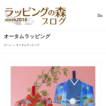
ラ
不
Skip
織
ッ
to
布
content
ピ
製
品
ン
専
オータムラッピング
グ
門
の
店、
ホーム
オータムラッピング
ラ
森
ッ
ブ
ピ
ン
ロ
グ
グ
の
森
の
コ
ラ
ム。