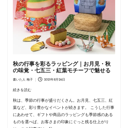
ラ
ッ
ピ
ン
グ・
不
織
布
バ
ッ
秋の行事を彩るラッピング｜お月見・秋
グ・
の味覚・七五三・紅葉モチーフで魅せる
ア
パ
書いた人
梅子
2021年8月26日
Posted
レ
by
続きを読む
ル
資
秋は、季節の行事が盛りだくさん。お月見、七五三、紅
材
葉など、彩り豊かなイベントが続きます。 こうした行事
の
にあわせて、ギフトや商品のラッピングも季節感のある
情
報
ものを選べば、お客さまの印象にぐっと残る仕上がり