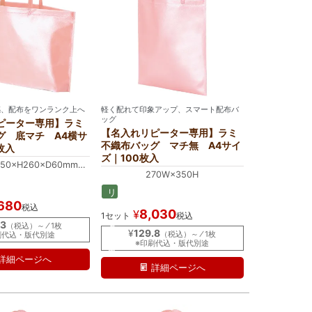
感、配布をワンランク上へ
軽く配れて印象アップ、スマート配布バ
ッグ
ピーター専用】ラミ
【名入れリピーター専用】ラミ
グ 底マチ A4横サ
不織布バッグ マチ無 A4サイ
枚入
ズ｜100枚入
0×H260×D60mm
270W×350H
0×H260×D60mm
リ
680
ピ
税込
8,030
¥
1セット
税込
ー
.3
（税込）～ ⁄ 1枚
タ
¥
129.8
（税込）～ ⁄ 1枚
刷代込・版代別途
ー
※印刷代込・版代別途
専
詳細ページへ
用
詳細ページへ
名
入
れ