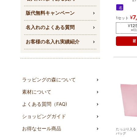
名
版代無料キャンペーン
入
7
¥
1セット
れ
｜
¥
12
名入れのよくある質問
ラ
※
ミ
お客様の名入れ実績紹介
ラッピングの森について
素材について
よくある質問（FAQ)
ショッピングガイド
お得なセール商品
たっぷり入る
バッグ