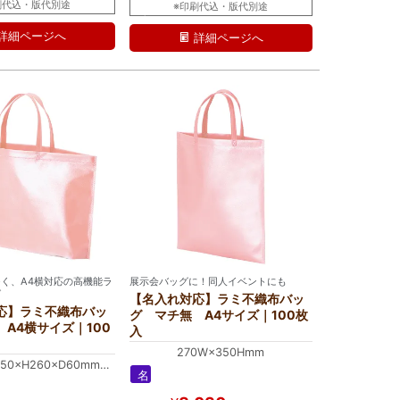
ラ
刷代込・版代別途
※印刷代込・版代別途
ミ
詳細ページへ
詳細ページへ
く、A4横対応の高機能ラ
展示会バッグに！同人イベントにも
グ
【名入れ対応】ラミ不織布バッ
応】ラミ不織布バッ
グ マチ無 A4サイズ｜100枚
A4横サイズ｜100
入
270W×350Hmm
0×H260×D60mm
名
0×H260×D60mm
入