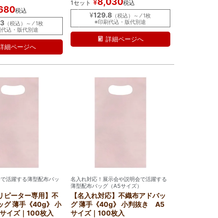
8,030
¥
1セット
税込
れ
680
税込
｜
¥
129.8
（税込）～ ⁄ 1枚
ラ
.3
※印刷代込・版代別途
（税込）～ ⁄ 1枚
ミ
刷代込・版代別途
詳細ページへ
詳細ページへ
会で活躍する薄型配布バッ
名入れ対応！展示会や説明会で活躍する
）
薄型配布バッグ（A5サイズ）
リピーター専用】不
【名入れ対応】不織布アドバッ
グ 薄手《40g》 小
グ 薄手《40g》 小判抜き A5
サイズ｜100枚入
サイズ｜100枚入