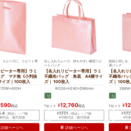
、スムーズに。リピート専
出し入れスムーズ、持ちやすい横型リピ
前回と同じを
ートバッグ
用バッグ
リピーター専用】ラミ
【名入れリピーター専用】ラミ
【名入れリ
ッグ マチ無《小判抜
不織布バッグ 角底 A4横サイ
不織布バッ
サイズ｜100枚入
ズ｜ 100枚入
ズ｜ 100枚
270W×400H
W326×H240×D96mm
266W
リ
リ
ピ
ピ
,590
12,760
12
¥
¥
税込
1セット
税込
1セット
ー
ー
タ
タ
5.4
¥
177.1
¥
177.
（税込）～ ⁄ 1枚
（税込）～ ⁄ 1枚
ー
ー
印刷代込・版代別途
※印刷代込・版代別途
※印
専
専
用
用
詳細ページへ
詳細ページへ
名
名