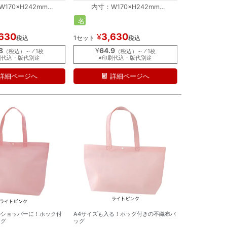
170×H242mm
内寸：W170×H242mm
170×H300mm
外寸：W170×H300mm
名
入
,630
3,630
¥
税込
1セット
税込
れ
8
¥
64.9
（税込）～ ⁄ 1枚
（税込）～ ⁄ 1枚
刷代込・版代別途
※印刷代込・版代別途
詳細ページへ
詳細ページへ
のショッパーに！ホック付
A4サイズも入る！ホック付きの不織布バ
ッグ
ッグ