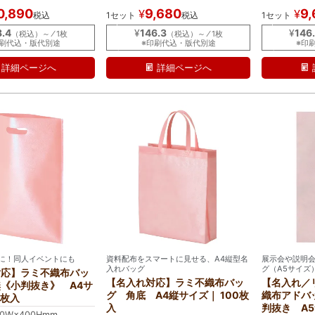
入
入
0,890
9,680
9,
¥
¥
税込
1セット
税込
1セット
れ
れ
｜
｜
8.4
¥
146.3
¥
146
（税込）～ ⁄ 1枚
（税込）～ ⁄ 1枚
ラ
ラ
印刷代込・版代別途
※印刷代込・版代別途
※印
ミ
ミ
詳細ページへ
詳細ページへ
に！同人イベントにも
資料配布をスマートに見せる、A4縦型名
展示会や説明
入れバッグ
グ（A5サイズ
対応】ラミ不織布バッ
【名入れ対応】ラミ不織布バッ
【名入れ／
《小判抜き》 A4サ
グ 角底 A4縦サイズ｜ 100枚
織布アドバッ
0枚入
入
判抜き A5
70W×400Hmm