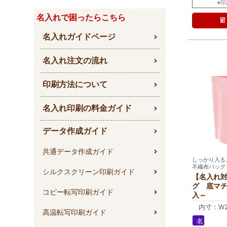
ラ
※
ミ
名入れで困ったらこちら
名入れガイドページ
名入れ注文の流れ
印刷方法について
名入れ印刷の料金ガイド
データ作成ガイド
共通データ作成ガイド
しっかり入る
不織布バッグ
シルクスクリーン印刷ガイド
【名入れ
グ 底マチ
コピー転写印刷ガイド
入～
内寸：W2
高温転写印刷ガイド
外寸：W3
名