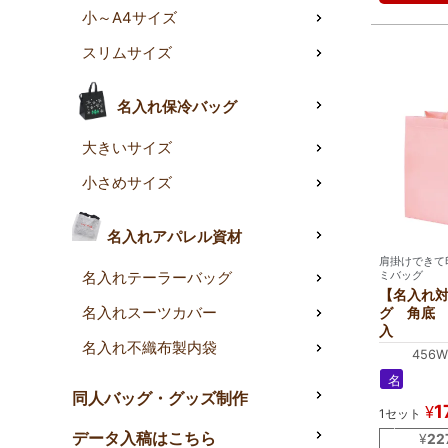
小～A4サイズ
入
れ
スリムサイズ
名入れ保冷バッグ
大きいサイズ
小さめサイズ
名入れアパレル資材
肩掛けできて
ミバッグ
名入れテーラーバッグ
【名入れ
名入れスーツカバー
グ 角底 
入
名入れ不織布製内袋
456W
名
同人バッグ・グッズ制作
入
1
¥
1セット
れ
｜
データ入稿はこちら
¥
22