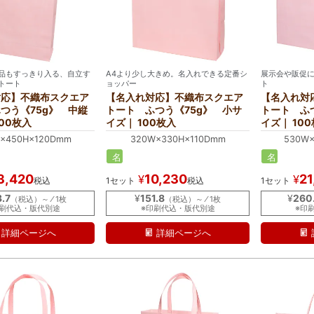
品もすっきり入る、自立す
A4より少し大きめ。名入れできる定番シ
展示会や販促
トート
ョッパー
ト
対応】不織布スクエア
【名入れ対応】不織布スクエア
【名入れ対
つう《75g》 中縦
トート ふつう《75g》 小サ
トート ふ
00枚入
イズ｜ 100枚入
イズ｜ 10
×450H×120Dmm
320W×330H×110Dmm
530W
名
名
入
入
3,420
10,230
21
¥
¥
税込
1セット
税込
1セット
れ
れ
3.7
¥
151.8
¥
260
（税込）～ ⁄ 1枚
（税込）～ ⁄ 1枚
印刷代込・版代別途
※印刷代込・版代別途
※印
詳細ページへ
詳細ページへ