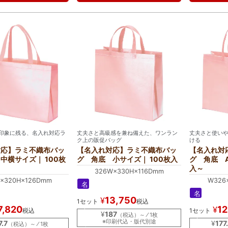
入
入
れ
れ
印象に残る、名入れ対応ラ
丈夫さと高級感を兼ね備えた、ワンラン
丈夫さと使い
ク上の販促バッグ
ける
対応】ラミ不織布バッ
【名入れ対応】ラミ不織布バッ
【名入れ対
中横サイズ｜ 100枚
グ 角底 小サイズ｜ 100枚入
グ 角底 A
入～
326W×330H×116Dmm
×320H×126Dmm
W326
名
入
名
13,750
¥
1セット
税込
れ
入
7,820
12
¥
税込
｜
1セット
れ
¥
187
（税込）～ ⁄ 1枚
ラ
｜
※印刷代込・版代別途
7.7
¥
177.
（税込）～ ⁄ 1枚
ミ