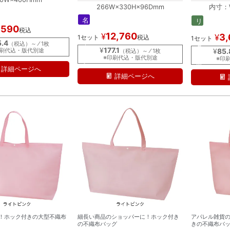
266W×330H×96Dmm
内寸：W
外寸：W
名
リ
,590
入
税込
ピ
12,760
¥
3
¥
1セット
税込
れ
1セット
ー
5.4
（税込）～ ⁄ 1枚
｜
タ
¥
177.1
印刷代込・版代別途
¥
85.
（税込）～ ⁄ 1枚
ラ
ー
※印刷代込・版代別途
※印
ミ
専
詳細ページへ
用
詳細ページへ
名
入
れ
！ホック付きの大型不織布
細長い商品のショッパーに！ホック付き
アパレル雑貨
の不織布バッグ
きの不織布バ