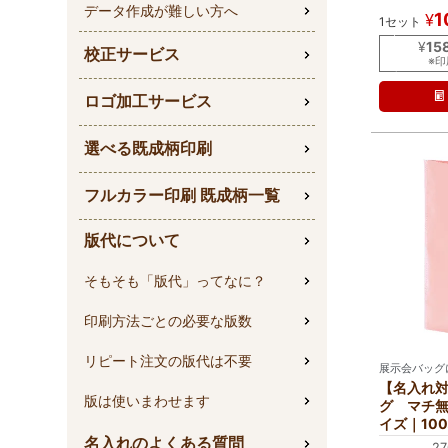
入
データ作成が難しい方へ
1
¥
1セット
れ
｜
¥
15
校正サービス
ラ
※
ミ
ロゴ加工サービス
選べる既成柄印刷
フルカラー印刷 既成柄一覧
版代について
そもそも「版代」ってなに？
印刷方法ごとの必要な版数
リピート注文の版代は不要
展示会バッグ
【名入れ
版は使いまわせます
グ マチ無
イズ｜10
名入れのよくある質問
2