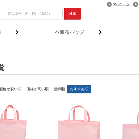
マイページ
検索
袋
不織布バッグ
覧
価格が安い順
価格が高い順
登録順
おすすめ順