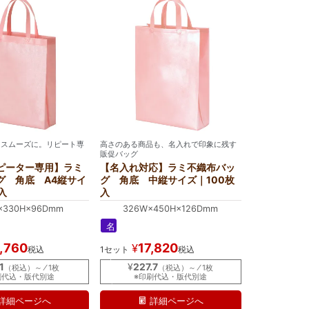
、スムーズに。リピート専
高さのある商品も、名入れで印象に残す
販促バッグ
ピーター専用】ラミ
【名入れ対応】ラミ不織布バッ
グ 角底 A4縦サイ
グ 角底 中縦サイズ｜100枚
入
入
×330H×96Dmm
326W×450H×126Dmm
名
入
,760
17,820
¥
税込
1セット
税込
れ
｜
1
¥
227.7
（税込）～ ⁄ 1枚
（税込）～ ⁄ 1枚
ラ
刷代込・版代別途
※印刷代込・版代別途
ミ
詳細ページへ
詳細ページへ