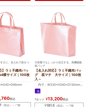
やすさに、名入れで差をつ
大容量でもしっかり自立する、高機能販
促バッグ
応】ラミ不織布バッ
【名入れ対応】ラミ不織布バッ
4横サイズ｜100枚
グ 底マチ 大サイズ｜100枚
入～
×H240×D96mm
内寸：W330×H340×D130mm
外寸：W460×H340×D130mm
名
入
,760
13,200
¥
税込
1セット
税込
れ
｜
1
¥
181.5
（税込）～ ⁄ 1枚
（税込）～ ⁄ 1枚