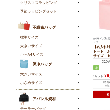
クリスマスラッピング
季節ラッピングセット
不織布バッグ
標準サイズ
A4サイズ対
ッグ
大きいサイズ
【名入れ
トート ふ
小～A4サイズ
サイズ｜ 1
320
保冷バッグ
名
入
大きいサイズ
9
¥
1セット
れ
¥
14
小さめサイズ
※
アパレル資材
テーラーバッグ