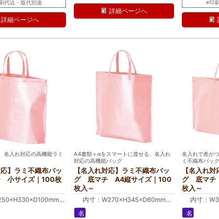
ラ
印刷代込・版代別途
※印
ミ
詳細ページへ
詳細ページへ
、名入れ対応の高機能ラミ
A4書類＋αをスマートに渡せる、名入れ
名入れで差がつ
対応の高機能バッグ
ミ不織布バッ
対応】ラミ不織布バッ
【名入れ対応】ラミ不織布バッ
【名入れ対
 小サイズ｜100枚
グ 底マチ A4縦サイズ｜100
グ 底マチ 
枚入～
枚入～
50×H330×D100mm
内寸：W270×H345×D60mm
内寸：W35
50×H330×D100mm
外寸：W330×H345×D60mm
外寸：W41
名
名