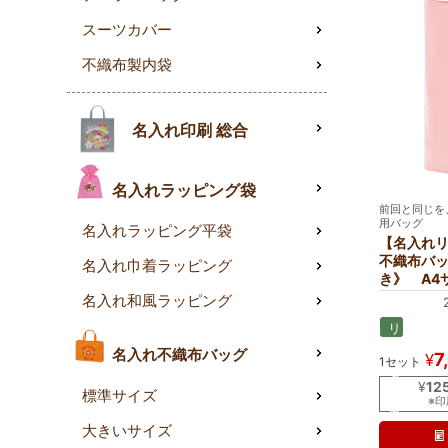
スーツカバー
不織布製内袋
名入れ印刷 総合
名入れラッピング袋
前回と同じを
用バッグ
名入れラッピング平袋
【名入れ
不織布バ
名入れ巾着ラッピング
き》 A4
名入れ和風ラッピング
リ
ピ
名入れ不織布バッグ
7
¥
1セット
ー
タ
¥
12
標準サイズ
ー
※
専
大きいサイズ
用
名