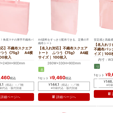
応！角底マチの厚手不織布バ
A4資料をすっきり配布できる、定番の不
安定感と高級
織布トート
【名入れリ
対応】不織布スクエア
【名入れ対応】不織布スクエア
不織布バッ
つう《75g》 A4横
トート ふつう《75g》 A4縦
イズ｜100
00枚入
サイズ｜ 100枚入
内寸：W35
W×240H×90Dmm
260W×330H×90Dmm
外寸：W41
リ
名
ピ
9,
入
¥
1セット
ー
,460
9,460
¥
税込
1セット
税込
れ
タ
¥
146
ー
4.1
¥
144.1
（税込）～ ⁄ 1枚
（税込）～ ⁄ 1枚
※印
印刷代込・版代別途
※印刷代込・版代別途
専
用
名
詳細ページへ
詳細ページへ
入
れ