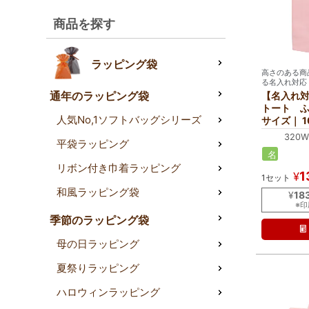
商品を探す
ラッピング袋
高さのある商
る名入れ対応
通年のラッピング袋
【名入れ
トート ふ
人気No,1ソフトバッグシリーズ
サイズ｜ 1
320W
平袋ラッピング
名
リボン付き巾着ラッピング
入
1
¥
1セット
れ
和風ラッピング袋
¥
18
※
季節のラッピング袋
母の日ラッピング
夏祭りラッピング
ハロウィンラッピング