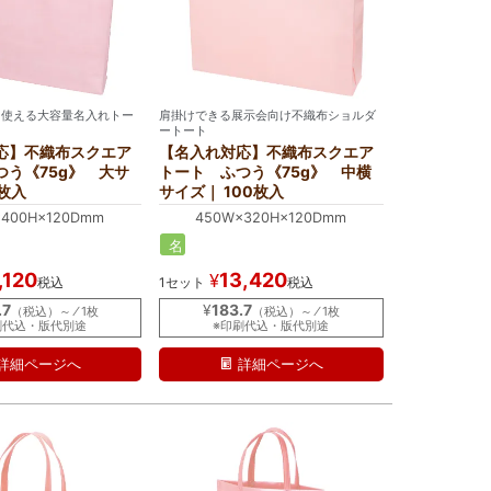
に使える大容量名入れトー
肩掛けできる展示会向け不織布ショルダ
ートート
応】不織布スクエア
【名入れ対応】不織布スクエア
つう《75g》 大サ
トート ふつう《75g》 中横
0枚入
サイズ｜ 100枚入
×400H×120Dmm
450W×320H×120Dmm
名
入
,120
13,420
¥
税込
1セット
税込
れ
.7
¥
183.7
（税込）～ ⁄ 1枚
（税込）～ ⁄ 1枚
刷代込・版代別途
※印刷代込・版代別途
詳細ページへ
詳細ページへ