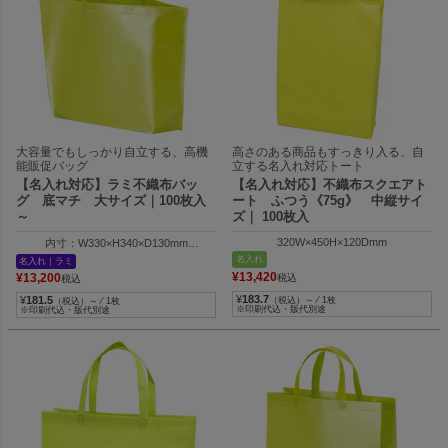
大容量でもしっかり自立する、高機
高さのある商品もすっきり入る、自
能販促バッグ
立する名入れ対応トート
【名入れ対応】ラミ不織布バッ
【名入れ対応】不織布スクエアト
グ 底マチ 大サイズ｜100枚入
ート ふつう《75g》 中縦サイ
～
ズ｜ 100枚入
320W×450H×120Dmm
内寸：W330×H340×D130mm
外寸：W460×H340×D130mm
名入れ
名入れ｜ラミ
¥
13,420
¥
13,200
税込
税込
¥
183.7
¥
181.5
（税込）～ ⁄ 1枚
（税込）～ ⁄ 1枚
※印刷代込・版代別途
※印刷代込・版代別途