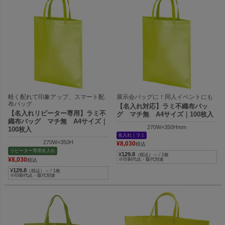
軽く配れて印象アップ、スマート配
展示会バッグに！同人イベントにも
布バッグ
【名入れ対応】ラミ不織布バッ
【名入れリピーター専用】ラミ不
グ マチ無 A4サイズ｜100枚入
織布バッグ マチ無 A4サイズ｜
270W×350Hmm
100枚入
名入れ｜ラミ
270W×350H
¥
8,030
税込
リピーター専用名入れ
¥
129.8
（税込）～ ⁄ 1枚
¥
8,030
※印刷代込・版代別途
税込
¥
129.8
（税込）～ ⁄ 1枚
※印刷代込・版代別途