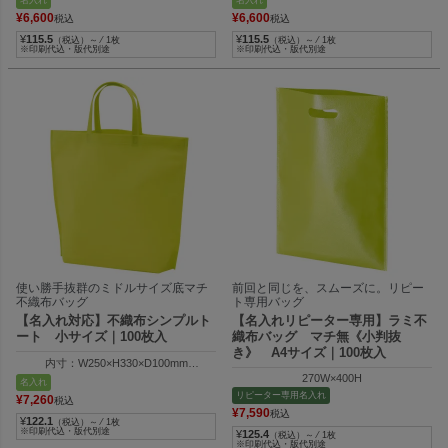
¥
6,600
¥
6,600
税込
税込
¥
115.5
¥
115.5
（税込）～ ⁄ 1枚
（税込）～ ⁄ 1枚
※印刷代込・版代別途
※印刷代込・版代別途
使い勝手抜群のミドルサイズ底マチ
前回と同じを、スムーズに。リピー
不織布バッグ
ト専用バッグ
【名入れ対応】不織布シンプルト
【名入れリピーター専用】ラミ不
ート 小サイズ｜100枚入
織布バッグ マチ無《小判抜
き》 A4サイズ｜100枚入
内寸：W250×H330×D100mm
外寸：W350×H330×D100mm
270W×400H
名入れ
リピーター専用名入れ
¥
7,260
税込
¥
7,590
税込
¥
122.1
（税込）～ ⁄ 1枚
※印刷代込・版代別途
¥
125.4
（税込）～ ⁄ 1枚
※印刷代込・版代別途