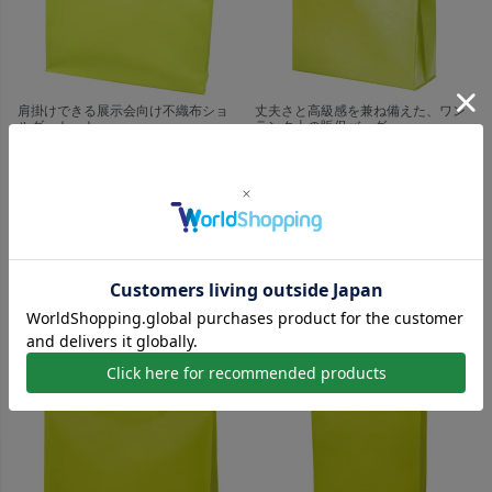
肩掛けできる展示会向け不織布ショ
丈夫さと高級感を兼ね備えた、ワン
ルダートート
ランク上の販促バッグ
【名入れ対応】不織布スクエアト
【名入れ対応】ラミ不織布バッ
ート ふつう《75g》 中横サイ
グ 角底 小サイズ｜ 100枚入
ズ｜ 100枚入
326W×330H×116Dmm
450W×320H×120Dmm
名入れ｜ラミ
¥
13,750
名入れ
税込
¥
13,420
税込
¥
187
（税込）～ ⁄ 1枚
※印刷代込・版代別途
¥
183.7
（税込）～ ⁄ 1枚
※印刷代込・版代別途