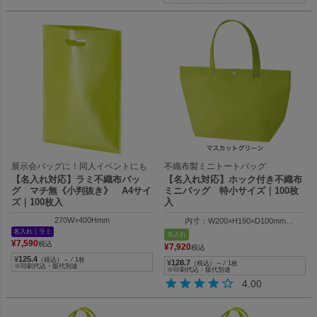
展示会バッグに！同人イベントにも
不織布製ミニトートバッグ
【名入れ対応】ラミ不織布バッ
【名入れ対応】ホック付き不織布
グ マチ無《小判抜き》 A4サイ
ミニバッグ 特小サイズ｜100枚
ズ｜100枚入
入
270W×400Hmm
内寸：W200×H190×D100mm
外寸：W300×H190×D100mm
名入れ｜ラミ
名入れ
¥
7,590
税込
¥
7,920
税込
¥
125.4
（税込）～ ⁄ 1枚
¥
128.7
（税込）～ ⁄ 1枚
※印刷代込・版代別途
※印刷代込・版代別途
4.00