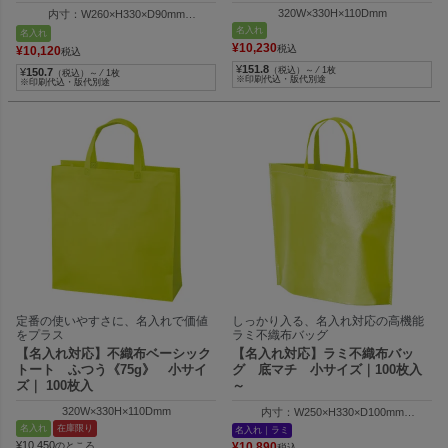
320W×330H×110Dmm
内寸：W260×H330×D90mm
外寸：W350×H330×D90mm
名入れ
名入れ
¥
10,230
税込
¥
10,120
税込
¥
151.8
（税込）～ ⁄ 1枚
¥
150.7
（税込）～ ⁄ 1枚
※印刷代込・版代別途
※印刷代込・版代別途
定番の使いやすさに、名入れで価値
しっかり入る、名入れ対応の高機能
をプラス
ラミ不織布バッグ
【名入れ対応】不織布ベーシック
【名入れ対応】ラミ不織布バッ
トート ふつう《75g》 小サイ
グ 底マチ 小サイズ｜100枚入
ズ｜ 100枚入
～
320W×330H×110Dmm
内寸：W250×H330×D100mm
外寸：W350×H330×D100mm
名入れ
在庫限り
名入れ｜ラミ
¥
10,450
のところ
¥
10,890
税込