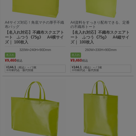
A4サイズ対応！角底マチの厚手不織
A4資料をすっきり配布できる、定番
布バッグ
の不織布トート
【名入れ対応】不織布スクエアト
【名入れ対応】不織布スクエアト
ート ふつう《75g》 A4横サイ
ート ふつう《75g》 A4縦サイ
ズ｜ 100枚入
ズ｜ 100枚入
320W×240H×90Dmm
260W×330H×90Dmm
名入れ
名入れ
¥
9,460
¥
9,460
税込
税込
¥
144.1
¥
144.1
（税込）～ ⁄ 1枚
（税込）～ ⁄ 1枚
※印刷代込・版代別途
※印刷代込・版代別途