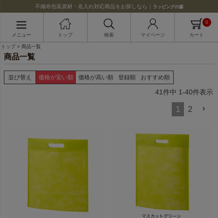
不織布包装資材・名入れ対応商品をお探しなら｜
ラッピングの森
0
メニュー
トップ
検索
マイページ
カート
トップ
商品一覧
商品一覧
並び替え
価格が安い順
価格が高い順
登録順
おすすめ順
41
件中
1
-
40
件表示
1
2