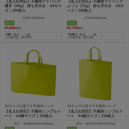
【名入れ対応】不織布アドバッグ
【名入れ対応】不織布アドバッグ
薄手《40g》 持ち手付き A4サイ
ふつう《75g》 持ち手付き A4サ
ズ｜100枚入
イズ｜100枚入
270W×350Hmm
270W×350Hmm
名入れ
名入れ
¥
3,850
¥
5,720
税込
税込
¥
88
¥
106.7
（税込）～ ⁄ 1枚
（税込）～ ⁄ 1枚
※印刷代込・版代別途
※印刷代込・版代別途
A4サイズの底マチ不織布バッグ
A4サイズの底マチ不織布バッグ
【名入れ対応】不織布シンプルト
【名入れ対応】不織布シンプルト
ート A4横サイズ｜100枚入
ート A4縦サイズ｜100枚入
内寸：W350×H260×D60mm
内寸：W270×H345×D60mm
外寸：W410×H260×D60mm
外寸：W330×H345×D60mm
名入れ
名入れ