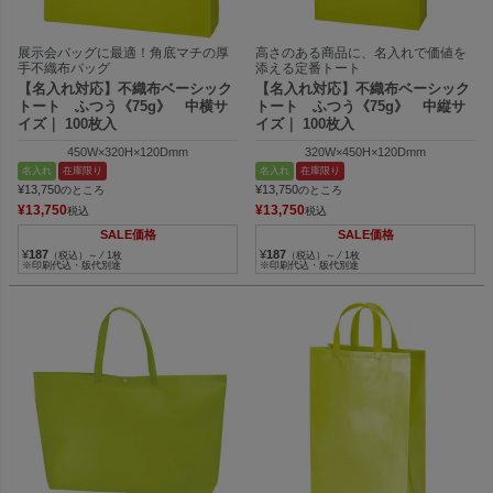
展示会バッグに最適！角底マチの厚
高さのある商品に、名入れで価値を
手不織布バッグ
添える定番トート
【名入れ対応】不織布ベーシック
【名入れ対応】不織布ベーシック
トート ふつう《75g》 中横サ
トート ふつう《75g》 中縦サ
イズ｜ 100枚入
イズ｜ 100枚入
450W×320H×120Dmm
320W×450H×120Dmm
名入れ
在庫限り
名入れ
在庫限り
¥
13,750
¥
13,750
のところ
のところ
¥
13,750
¥
13,750
税込
税込
SALE価格
SALE価格
¥
187
¥
187
（税込）～ ⁄ 1枚
（税込）～ ⁄ 1枚
※印刷代込・版代別途
※印刷代込・版代別途