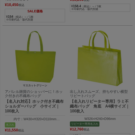
¥
10,450
税込
¥
158.4
（税込）～ ⁄ 1枚
※印刷代込・版代別途
SALE価格
¥
154
（税込）～ ⁄ 1枚
※印刷代込・版代別途
アパレル雑貨のショッパーに！ホッ
出し入れスムーズ、持ちやすい横型
ク付きの不織布バッグ
リピートバッグ
【名入れ対応】ホック付き不織布
【名入れリピーター専用】ラミ不
ショルダーバッグ 小サイズ｜
織布バッグ 角底 A4横サイズ｜
100枚入
100枚入
W326×H240×D96mm
内寸：W430×H320×D110mm
外寸：W320×H320×D110mm
リピーター専用名入れ
名入れ
¥
12,760
税込
¥
11,550
税込