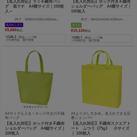
【名入れ対応】ラミ不織布バッ
【名入れ対応】ホック付き不織布
グ 底マチ A4横サイズ｜100枚
ショルダーバッグ A4横サイズ｜
入～
100枚入
内寸：W350×H260×D60mm
内寸：W410×H240×D90mm
外寸：W410×H260×D60mm
外寸：W320×H240×D90mm
名入れ｜ラミ
名入れ
¥
9,680
税込
¥
10,120
税込
¥
146.3
（税込）～ ⁄ 1枚
¥
150.7
（税込）～ ⁄ 1枚
※印刷代込・版代別途
※印刷代込・版代別途
A4サイズも入る！ホック付きの不織
A4より少し大きめ。名入れできる定
布バッグ
番ショッパー
【名入れ対応】ホック付き不織布
【名入れ対応】不織布スクエアト
ショルダーバッグ A4縦サイズ｜
ート ふつう《75g》 小サイズ
100枚入
｜ 100枚入