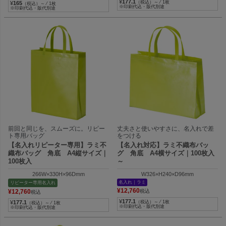
¥
177.1
（税込）～ ⁄ 1枚
¥
165
（税込）～ ⁄ 1枚
※印刷代込・版代別途
※印刷代込・版代別途
前回と同じを、スムーズに。リピー
丈夫さと使いやすさに、名入れで差
ト専用バッグ
をつける
【名入れリピーター専用】ラミ不
【名入れ対応】ラミ不織布バッ
織布バッグ 角底 A4縦サイズ｜
グ 角底 A4横サイズ｜100枚入
100枚入
～
266W×330H×96Dmm
W326×H240×D96mm
名入れ｜ラミ
リピーター専用名入れ
¥
12,760
¥
12,760
税込
税込
¥
177.1
¥
177.1
（税込）～ ⁄ 1枚
（税込）～ ⁄ 1枚
※印刷代込・版代別途
※印刷代込・版代別途