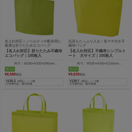
名入れ対応！ノベルティや配布用に
玩具もたっぷり入る！底マチ付き不
最適な折りたたみエコバッグ
織布バッグ
【名入れ対応】折りたたみ不織布
【名入れ対応】不織布シンプルト
エコバッグ｜100枚入
ート 大サイズ｜100枚入
内寸：W290×H330×D90mm
内寸：W330×H340×D130mm
外寸：W380×H330×D90mm
外寸：W460×H340×D130mm
名入れ
名入れ
¥
8,580
¥
9,020
税込
税込
¥
135.3
¥
139.7
（税込）～ ⁄ 1枚
（税込）～ ⁄ 1枚
※印刷代込・版代別途
※印刷代込・版代別途