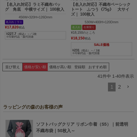
【名入れ対応】ラミ不織布バッ
【名入れ対応】不織布ベーシック
グ 角底 中横サイズ｜ 100枚入
トート ふつう《75g》 大サイ
ズ｜ 100枚入
456W×320H×126Dmm
530W×400H×120Dmm
名入れ｜ラミ
¥
17,820
名入れ
在庫限り
税込
¥
18,150
のところ
¥
227.7
（税込）～ ⁄ 1枚
※印刷代込・版代別途
¥
18,150
税込
SALE価格
¥
231
（税込）～ ⁄ 1枚
※印刷代込・版代別途
並び替え
価格が安い順
価格が高い順
登録順
おすすめ順
41
件中
1
-
40
件表示
1
2
ラッピングの森のお客様の声
ソフトバッグクリア リボン巾着（S5）｜前透明
不織布袋｜50枚入～