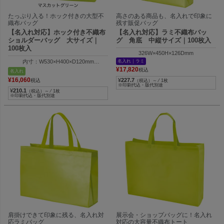
たっぷり入る！ホック付きの大型不
高さのある商品も、名入れで印象に
織布バッグ
残す販促バッグ
【名入れ対応】ホック付き不織布
【名入れ対応】ラミ不織布バッ
ショルダーバッグ 大サイズ｜
グ 角底 中縦サイズ｜100枚入
100枚入
326W×450H×126Dmm
内寸：W530×H400×D120mm
名入れ｜ラミ
外寸：W650×H400×D120mm
¥
17,820
税込
名入れ
¥
16,060
¥
227.7
税込
（税込）～ ⁄ 1枚
※印刷代込・版代別途
¥
210.1
（税込）～ ⁄ 1枚
※印刷代込・版代別途
肩掛けできて印象に残る、名入れ対
展示会・ショップバッグに！名入れ
応ラミバッグ
対応の大容量不織布トート