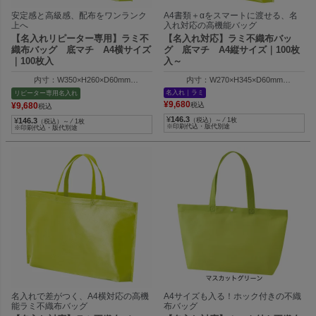
安定感と高級感、配布をワンランク
A4書類＋αをスマートに渡せる、名
上へ
入れ対応の高機能バッグ
【名入れリピーター専用】ラミ不
【名入れ対応】ラミ不織布バッ
織布バッグ 底マチ A4横サイズ
グ 底マチ A4縦サイズ｜100枚
｜100枚入
入～
内寸：W350×H260×D60mm
内寸：W270×H345×D60mm
外寸：W410×H260×D60mm
外寸：W330×H345×D60mm
名入れ｜ラミ
リピーター専用名入れ
¥
9,680
¥
9,680
税込
税込
¥
146.3
¥
146.3
（税込）～ ⁄ 1枚
（税込）～ ⁄ 1枚
※印刷代込・版代別途
※印刷代込・版代別途
名入れで差がつく、A4横対応の高機
A4サイズも入る！ホック付きの不織
能ラミ不織布バッグ
布バッグ