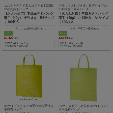
コストを抑えて名入れできるB5対応
手軽に名入れできる、最薄タイプの
の小判抜きバッグ
小判抜き不織布バッグ
【名入れ対応】不織布アドバッグ
【名入れ対応】不織布アドバッグ
薄手《40g》 小判抜き B5サイズ
薄手《40g》 小判抜き A4サイズ
｜100枚入
｜100枚入
内寸：W250×H260mm
内寸：W270×H340mm
外寸：W250×H310mm
外寸：W270×H400mm
名入れ
名入れ
¥
2,420
¥
2,860
税込
税込
¥
73.7
¥
78.1
（税込）～ ⁄ 1枚
（税込）～ ⁄ 1枚
※印刷代込・版代別途
※印刷代込・版代別途
A4サイズも入る！薄手の持ち手付き
A4サイズ対応！名入れOKのイベント
不織布バッグ
用不織布バッグ