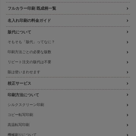
フルカラー印刷 既成柄一覧
名入れ印刷の料金ガイド
版代について
そもそも「版代」ってなに？
印刷方法ごとの必要な版数
リピート注文の版代は不要
版は使いまわせます
校正サービス
印刷方法について
シルクスクリーン印刷
コピー転写印刷
高温転写印刷
機械刷りについて