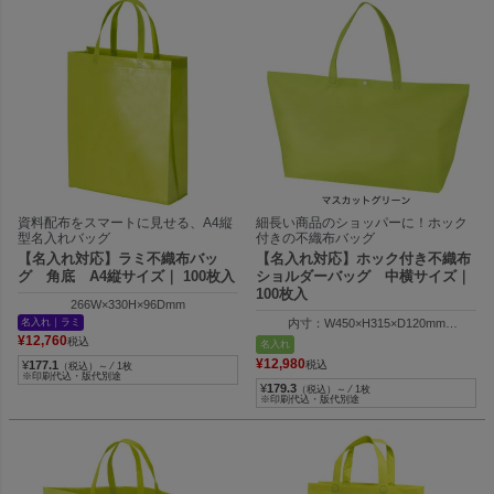
資料配布をスマートに見せる、A4縦
細長い商品のショッパーに！ホック
型名入れバッグ
付きの不織布バッグ
【名入れ対応】ラミ不織布バッ
【名入れ対応】ホック付き不織布
グ 角底 A4縦サイズ｜ 100枚入
ショルダーバッグ 中横サイズ｜
100枚入
266W×330H×96Dmm
名入れ｜ラミ
内寸：W450×H315×D120mm
外寸：W570×H315×D120mm
¥
12,760
税込
名入れ
¥
12,980
¥
177.1
税込
（税込）～ ⁄ 1枚
※印刷代込・版代別途
¥
179.3
（税込）～ ⁄ 1枚
※印刷代込・版代別途