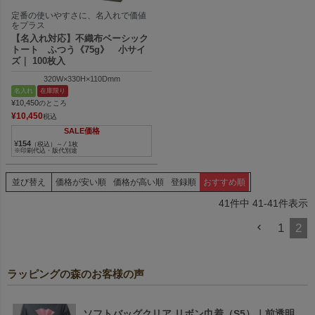
定番の使いやすさに、名入れで価値
をプラス
【名入れ対応】不織布ベーシック
トート ふつう《75g》 小サイ
ズ｜ 100枚入
320W×330H×110Dmm
名入れ
在庫限り
¥
10,450
のところ
¥
10,450
税込
SALE価格
¥
154
（税込）～ ⁄ 1枚
※印刷代込・版代別途
並び替え
価格が安い順
価格が高い順
登録順
おすすめ順
41
件中
41
-
41
件表示
1
2
ラッピングの森のお客様の声
ソフトバッグクリア リボン巾着（S5）｜前透明