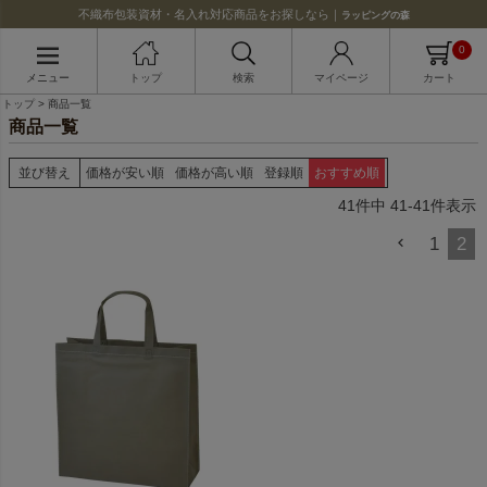
不織布包装資材・名入れ対応商品をお探しなら｜
ラッピングの森
0
メニュー
トップ
検索
マイページ
カート
トップ
商品一覧
商品一覧
並び替え
価格が安い順
価格が高い順
登録順
おすすめ順
41
件中
41
-
41
件表示
1
2