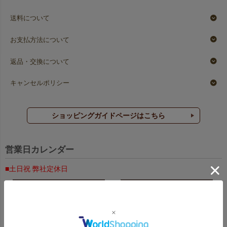
送料について
お支払方法について
返品・交換について
キャンセルポリシー
ショッピングガイドページはこちら
営業日カレンダー
■土日祝 弊社定休日
2026年8月
2026年9月
日
月
火
水
木
金
土
日
月
火
水
木
金
土
1
1
2
3
4
5