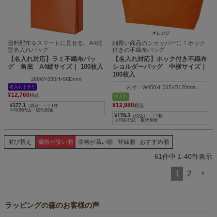
資料配布をスマートに見せる、A4縦
細長い商品のショッパーに！ホック
型名入れバッグ
付きの不織布バッグ
【名入れ対応】ラミ不織布バッ
【名入れ対応】ホック付き不織布
グ 角底 A4縦サイズ｜ 100枚入
ショルダーバッグ 中横サイズ｜
100枚入
266W×330H×96Dmm
名入れ｜ラミ
内寸：W450×H315×D120mm
外寸：W570×H315×D120mm
¥
12,760
税込
名入れ
¥
12,980
¥
177.1
税込
（税込）～ ⁄ 1枚
※印刷代込・版代別途
¥
179.3
（税込）～ ⁄ 1枚
※印刷代込・版代別途
並び替え
価格が安い順
価格が高い順
登録順
おすすめ順
61
件中
1
-
40
件表示
1
2
ラッピングの森のお客様の声