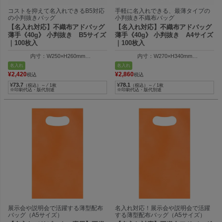
コストを抑えて名入れできるB5対応
手軽に名入れできる、最薄タイプの
の小判抜きバッグ
小判抜き不織布バッグ
【名入れ対応】不織布アドバッグ
【名入れ対応】不織布アドバッグ
薄手《40g》 小判抜き B5サイズ
薄手《40g》 小判抜き A4サイズ
｜100枚入
｜100枚入
内寸：W250×H260mm
内寸：W270×H340mm
外寸：W250×H310mm
外寸：W270×H400mm
名入れ
名入れ
¥
2,420
¥
2,860
税込
税込
¥
73.7
¥
78.1
（税込）～ ⁄ 1枚
（税込）～ ⁄ 1枚
※印刷代込・版代別途
※印刷代込・版代別途
展示会や説明会で活躍する薄型配布
名入れ対応！展示会や説明会で活躍
バッグ（A5サイズ）
する薄型配布バッグ（A5サイズ）