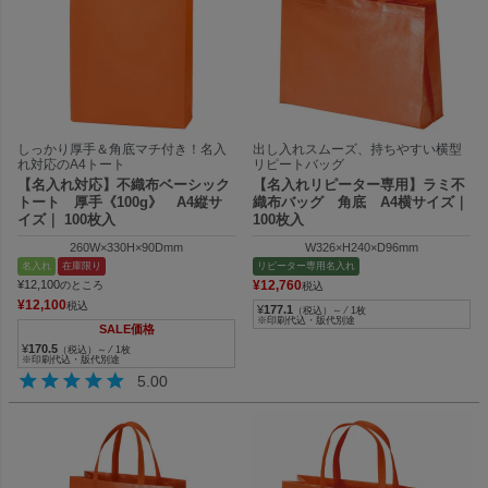
しっかり厚手＆角底マチ付き！名入
出し入れスムーズ、持ちやすい横型
れ対応のA4トート
リピートバッグ
【名入れ対応】不織布ベーシック
【名入れリピーター専用】ラミ不
トート 厚手《100g》 A4縦サ
織布バッグ 角底 A4横サイズ｜
イズ｜ 100枚入
100枚入
260W×330H×90Dmm
W326×H240×D96mm
名入れ
在庫限り
リピーター専用名入れ
¥
12,100
¥
12,760
のところ
税込
¥
12,100
税込
¥
177.1
（税込）～ ⁄ 1枚
※印刷代込・版代別途
SALE価格
¥
170.5
（税込）～ ⁄ 1枚
※印刷代込・版代別途
5.00