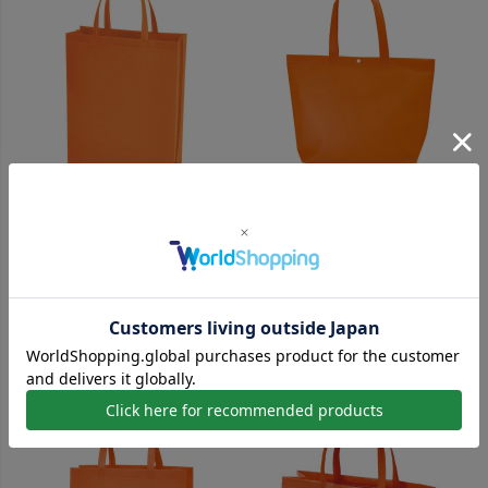
しっかり厚手＆角底マチ付き！名入
アパレル雑貨のショッパーに！ホッ
れ対応のA4トート
ク付きの不織布バッグ
【名入れ対応】不織布スクエアト
【名入れ対応】ホック付き不織布
ート 厚手《100g》 A4縦サイ
ショルダーバッグ 小サイズ｜
ズ｜ 100枚入
100枚入
260W×330H×90Dmm
内寸：W430×H320×D110mm
外寸：W320×H320×D110mm
名入れ
名入れ
¥
11,330
税込
¥
11,550
税込
¥
162.8
（税込）～ ⁄ 1枚
¥
165
（税込）～ ⁄ 1枚
※印刷代込・版代別途
※印刷代込・版代別途