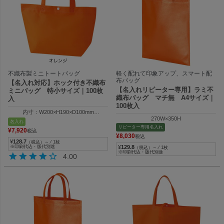
不織布製ミニトートバッグ
軽く配れて印象アップ、スマート配
布バッグ
【名入れ対応】ホック付き不織布
【名入れリピーター専用】ラミ不
ミニバッグ 特小サイズ｜100枚
織布バッグ マチ無 A4サイズ｜
入
100枚入
内寸：W200×H190×D100mm
270W×350H
外寸：W300×H190×D100mm
名入れ
リピーター専用名入れ
¥
7,920
税込
¥
8,030
税込
¥
128.7
（税込）～ ⁄ 1枚
※印刷代込・版代別途
¥
129.8
（税込）～ ⁄ 1枚
※印刷代込・版代別途
4.00