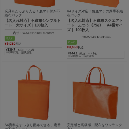
玩具もたっぷり入る！底マチ付き不
A4サイズ対応！角底マチの厚手不織
織布バッグ
布バッグ
【名入れ対応】不織布シンプルト
【名入れ対応】不織布スクエアト
ート 大サイズ｜100枚入
ート ふつう《75g》 A4横サイ
ズ｜ 100枚入
内寸：W330×H340×D130mm
外寸：W460×H340×D130mm
320W×240H×90Dmm
名入れ
名入れ
¥
9,020
税込
¥
9,460
税込
¥
139.7
（税込）～ ⁄ 1枚
※印刷代込・版代別途
¥
144.1
（税込）～ ⁄ 1枚
※印刷代込・版代別途
A4資料をすっきり配布できる、定番
安定感と高級感、配布をワンランク
の不織布トート
上へ