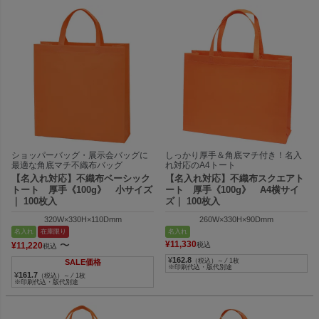
ショッパーバッグ・展示会バッグに
しっかり厚手＆角底マチ付き！名入
最適な角底マチ不織布バッグ
れ対応のA4トート
【名入れ対応】不織布ベーシック
【名入れ対応】不織布スクエアト
トート 厚手《100g》 小サイズ
ート 厚手《100g》 A4横サイ
｜ 100枚入
ズ｜ 100枚入
320W×330H×110Dmm
260W×330H×90Dmm
名入れ
在庫限り
名入れ
〜
¥
11,330
¥
11,220
税込
税込
¥
162.8
（税込）～ ⁄ 1枚
SALE価格
※印刷代込・版代別途
¥
161.7
（税込）～ ⁄ 1枚
※印刷代込・版代別途