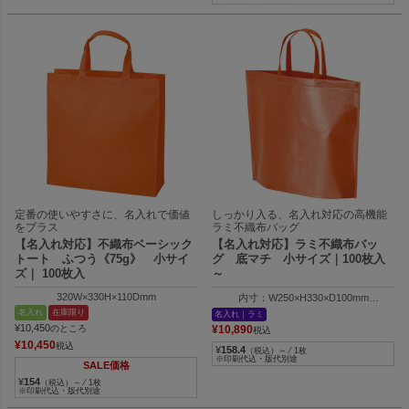
定番の使いやすさに、名入れで価値
しっかり入る、名入れ対応の高機能
をプラス
ラミ不織布バッグ
【名入れ対応】不織布ベーシック
【名入れ対応】ラミ不織布バッ
トート ふつう《75g》 小サイ
グ 底マチ 小サイズ｜100枚入
ズ｜ 100枚入
～
320W×330H×110Dmm
内寸：W250×H330×D100mm
外寸：W350×H330×D100mm
名入れ
在庫限り
名入れ｜ラミ
¥
10,450
のところ
¥
10,890
税込
¥
10,450
税込
¥
158.4
（税込）～ ⁄ 1枚
※印刷代込・版代別途
SALE価格
¥
154
（税込）～ ⁄ 1枚
※印刷代込・版代別途