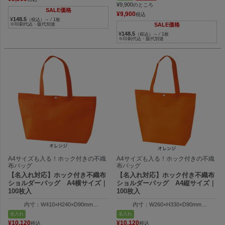
¥
9,900
のところ
SALE価格
¥
9,900
税込
¥
148.5
（税込）～ ⁄ 1枚
※印刷代込・版代別途
SALE価格
¥
148.5
（税込）～ ⁄ 1枚
※印刷代込・版代別途
A4サイズも入る！ホック付きの不織
A4サイズも入る！ホック付きの不織
布バッグ
布バッグ
【名入れ対応】ホック付き不織布
【名入れ対応】ホック付き不織布
ショルダーバッグ A4横サイズ｜
ショルダーバッグ A4縦サイズ｜
100枚入
100枚入
内寸：W410×H240×D90mm
内寸：W260×H330×D90mm
外寸：W320×H240×D90mm
外寸：W350×H330×D90mm
名入れ
名入れ
¥
10,120
¥
10,120
税込
税込