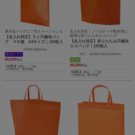
展示会バッグに！同人イベントにも
名入れ対応！ノベルティや配布用に
最適な折りたたみエコバッグ
【名入れ対応】ラミ不織布バッ
【名入れ対応】折りたたみ不織布
グ マチ無 A4サイズ｜100枚入
エコバッグ｜100枚入
270W×350Hmm
内寸：W290×H330×D90mm
名入れ｜ラミ
外寸：W380×H330×D90mm
¥
8,030
税込
名入れ
¥
8,580
税込
¥
129.8
（税込）～ ⁄ 1枚
※印刷代込・版代別途
¥
135.3
（税込）～ ⁄ 1枚
※印刷代込・版代別途