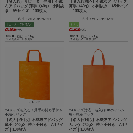
【名入れ／リピーター専用】不織
【名入れ対応】不織布アドバッグ
布アドバッグ 薄手《40g》 小判抜
薄手《40g》 小判抜き A5サイズ
き A5サイズ｜100枚入
｜100枚入
内寸：W170×H242mm
内寸：W170×H242mm
外寸：W170×H300mm
外寸：W170×H300mm
リピーター専用名入れ
名入れ
¥
3,630
¥
3,630
税込
税込
¥
85.8
¥
64.9
（税込）～ ⁄ 1枚
（税込）～ ⁄ 1枚
※印刷代込・版代別途
※印刷代込・版代別途
A4サイズも入る！薄手の持ち手付き
A4サイズ対応！名入れOKのイベント
不織布バッグ
用不織布バッグ
【名入れ対応】不織布アドバッグ
【名入れ対応】不織布アドバッグ
薄手《40g》 持ち手付き A4サイ
ふつう《75g》 持ち手付き A4サ
ズ｜100枚入
イズ｜100枚入