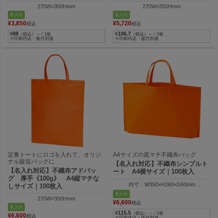
270W×350Hmm
270W×350Hmm
名入れ
名入れ
¥
3,850
¥
5,720
税込
税込
¥
88
¥
106.7
（税込）～ ⁄ 1枚
（税込）～ ⁄ 1枚
※印刷代込・版代別途
※印刷代込・版代別途
定番トートにロゴを入れて、オリジ
A4サイズの底マチ不織布バッグ
ナル販促バッグに
【名入れ対応】不織布シンプルト
【名入れ対応】不織布アドバッ
ート A4横サイズ｜100枚入
グ 厚手《100g》 A4縦マチな
内寸：W350×H260×D60mm
しサイズ｜100枚入
外寸：W410×H260×D60mm
名入れ
270W×350Hmm
¥
6,600
税込
名入れ
¥
115.5
（税込）～ ⁄ 1枚
¥
6,600
税込
※印刷代込・版代別途