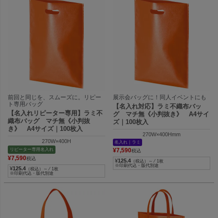
前回と同じを、スムーズに。リピー
展示会バッグに！同人イベントにも
ト専用バッグ
【名入れ対応】ラミ不織布バッ
【名入れリピーター専用】ラミ不
グ マチ無《小判抜き》 A4サイ
織布バッグ マチ無《小判抜
ズ｜100枚入
き》 A4サイズ｜100枚入
270W×400Hmm
270W×400H
名入れ｜ラミ
リピーター専用名入れ
¥
7,590
税込
¥
7,590
税込
¥
125.4
（税込）～ ⁄ 1枚
※印刷代込・版代別途
¥
125.4
（税込）～ ⁄ 1枚
※印刷代込・版代別途