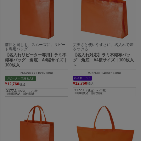
前回と同じを、スムーズに。リピー
丈夫さと使いやすさに、名入れで差
ト専用バッグ
をつける
【名入れリピーター専用】ラミ不
【名入れ対応】ラミ不織布バッ
織布バッグ 角底 A4縦サイズ｜
グ 角底 A4横サイズ｜100枚入
100枚入
～
266W×330H×96Dmm
W326×H240×D96mm
名入れ｜ラミ
リピーター専用名入れ
¥
12,760
¥
12,760
税込
税込
¥
177.1
¥
177.1
（税込）～ ⁄ 1枚
（税込）～ ⁄ 1枚
※印刷代込・版代別途
※印刷代込・版代別途