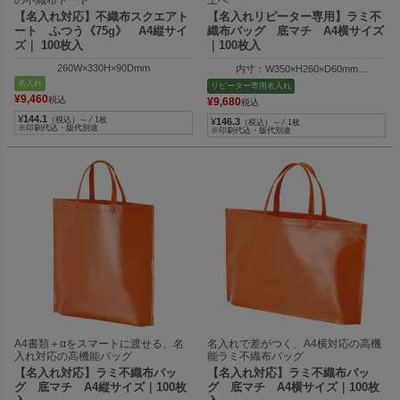
【名入れ対応】不織布スクエアト
【名入れリピーター専用】ラミ不
ート ふつう《75g》 A4縦サイ
織布バッグ 底マチ A4横サイズ
ズ｜ 100枚入
｜100枚入
260W×330H×90Dmm
内寸：W350×H260×D60mm
外寸：W410×H260×D60mm
名入れ
リピーター専用名入れ
¥
9,460
税込
¥
9,680
税込
¥
144.1
（税込）～ ⁄ 1枚
¥
146.3
（税込）～ ⁄ 1枚
※印刷代込・版代別途
※印刷代込・版代別途
A4書類＋αをスマートに渡せる、名
名入れで差がつく、A4横対応の高機
入れ対応の高機能バッグ
能ラミ不織布バッグ
【名入れ対応】ラミ不織布バッ
【名入れ対応】ラミ不織布バッ
グ 底マチ A4縦サイズ｜100枚
グ 底マチ A4横サイズ｜100枚