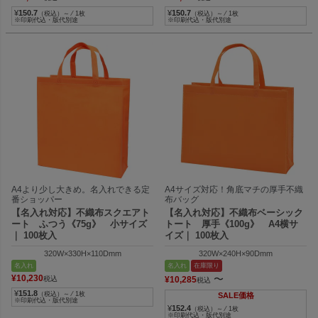
¥
150.7
¥
150.7
（税込）～ ⁄ 1枚
（税込）～ ⁄ 1枚
※印刷代込・版代別途
※印刷代込・版代別途
A4より少し大きめ。名入れできる定
A4サイズ対応！角底マチの厚手不織
番ショッパー
布バッグ
【名入れ対応】不織布スクエアト
【名入れ対応】不織布ベーシック
ート ふつう《75g》 小サイズ
トート 厚手《100g》 A4横サ
｜ 100枚入
イズ｜ 100枚入
320W×330H×110Dmm
320W×240H×90Dmm
名入れ
名入れ
在庫限り
¥
10,230
〜
税込
¥
10,285
税込
¥
151.8
（税込）～ ⁄ 1枚
SALE価格
※印刷代込・版代別途
¥
152.4
（税込）～ ⁄ 1枚
※印刷代込・版代別途