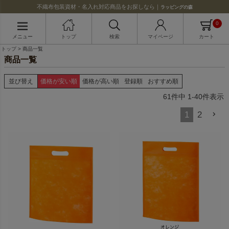
不織布包装資材・名入れ対応商品をお探しなら｜
ラッピングの森
0
メニュー
トップ
検索
マイページ
カート
トップ
商品一覧
商品一覧
並び替え
価格が安い順
価格が高い順
登録順
おすすめ順
61
件中
1
-
40
件表示
1
2