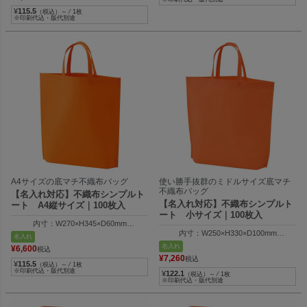
¥
115.5
（税込）～ ⁄ 1枚
※印刷代込・版代別途
A4サイズの底マチ不織布バッグ
使い勝手抜群のミドルサイズ底マチ
不織布バッグ
【名入れ対応】不織布シンプルト
【名入れ対応】不織布シンプルト
ート A4縦サイズ｜100枚入
ート 小サイズ｜100枚入
内寸：W270×H345×D60mm
内寸：W250×H330×D100mm
外寸：W330×H345×D60mm
名入れ
外寸：W350×H330×D100mm
名入れ
¥
6,600
税込
¥
7,260
税込
¥
115.5
（税込）～ ⁄ 1枚
※印刷代込・版代別途
¥
122.1
（税込）～ ⁄ 1枚
※印刷代込・版代別途