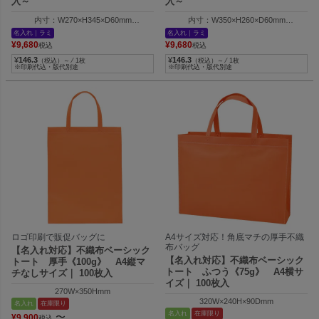
入～
入～
内寸：W270×H345×D60mm
内寸：W350×H260×D60mm
外寸：W330×H345×D60mm
外寸：W410×H260×D60mm
名入れ｜ラミ
名入れ｜ラミ
¥
9,680
¥
9,680
税込
税込
¥
146.3
¥
146.3
（税込）～ ⁄ 1枚
（税込）～ ⁄ 1枚
※印刷代込・版代別途
※印刷代込・版代別途
ロゴ印刷で販促バッグに
A4サイズ対応！角底マチの厚手不織
布バッグ
【名入れ対応】不織布ベーシック
【名入れ対応】不織布ベーシック
トート 厚手《100g》 A4縦マ
トート ふつう《75g》 A4横サ
チなしサイズ｜ 100枚入
イズ｜ 100枚入
270W×350Hmm
320W×240H×90Dmm
名入れ
在庫限り
名入れ
在庫限り
〜
¥
9,900
税込