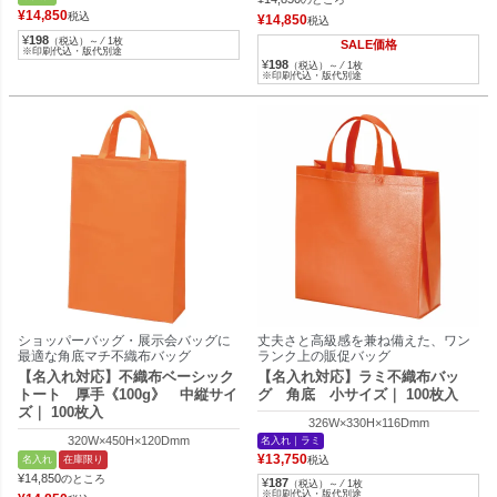
¥
14,850
税込
¥
14,850
税込
¥
198
（税込）～ ⁄ 1枚
SALE価格
※印刷代込・版代別途
¥
198
（税込）～ ⁄ 1枚
※印刷代込・版代別途
ショッパーバッグ・展示会バッグに
丈夫さと高級感を兼ね備えた、ワン
最適な角底マチ不織布バッグ
ランク上の販促バッグ
【名入れ対応】不織布ベーシック
【名入れ対応】ラミ不織布バッ
トート 厚手《100g》 中縦サイ
グ 角底 小サイズ｜ 100枚入
ズ｜ 100枚入
326W×330H×116Dmm
320W×450H×120Dmm
名入れ｜ラミ
¥
13,750
名入れ
在庫限り
税込
¥
14,850
のところ
¥
187
（税込）～ ⁄ 1枚
※印刷代込・版代別途