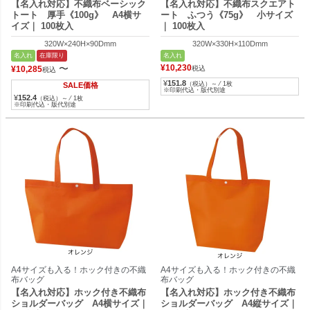
【名入れ対応】不織布ベーシック
【名入れ対応】不織布スクエアト
トート 厚手《100g》 A4横サ
ート ふつう《75g》 小サイズ
イズ｜ 100枚入
｜ 100枚入
320W×240H×90Dmm
320W×330H×110Dmm
名入れ
在庫限り
名入れ
〜
¥
10,230
¥
10,285
税込
税込
¥
151.8
（税込）～ ⁄ 1枚
SALE価格
※印刷代込・版代別途
¥
152.4
（税込）～ ⁄ 1枚
※印刷代込・版代別途
A4サイズも入る！ホック付きの不織
A4サイズも入る！ホック付きの不織
布バッグ
布バッグ
【名入れ対応】ホック付き不織布
【名入れ対応】ホック付き不織布
ショルダーバッグ A4横サイズ｜
ショルダーバッグ A4縦サイズ｜