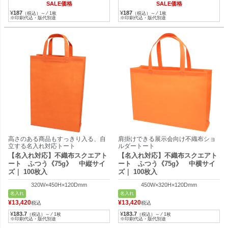
SALE価格
SALE価格
¥
187
¥
187
（税込）～ ⁄ 1枚
（税込）～ ⁄ 1枚
※印刷代込・版代別途
※印刷代込・版代別途
高さのある商品もすっきり入る、自
肩掛けできる展示会向け不織布ショ
立する名入れ対応トート
ルダートート
【名入れ対応】不織布スクエアト
【名入れ対応】不織布スクエアト
ート ふつう《75g》 中縦サイ
ート ふつう《75g》 中横サイ
ズ｜ 100枚入
ズ｜ 100枚入
320W×450H×120Dmm
450W×320H×120Dmm
名入れ
名入れ
¥
13,420
¥
13,420
税込
税込
¥
183.7
¥
183.7
（税込）～ ⁄ 1枚
（税込）～ ⁄ 1枚
※印刷代込・版代別途
※印刷代込・版代別途