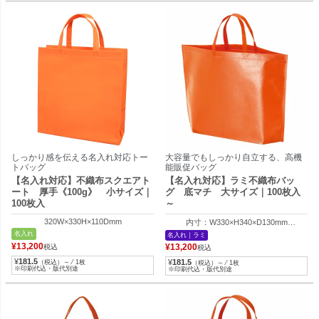
しっかり感を伝える名入れ対応トー
大容量でもしっかり自立する、高機
トバッグ
能販促バッグ
【名入れ対応】不織布スクエアト
【名入れ対応】ラミ不織布バッ
ート 厚手《100g》 小サイズ｜
グ 底マチ 大サイズ｜100枚入
100枚入
～
320W×330H×110Dmm
内寸：W330×H340×D130mm
外寸：W460×H340×D130mm
名入れ
名入れ｜ラミ
¥
13,200
¥
13,200
税込
税込
¥
181.5
¥
181.5
（税込）～ ⁄ 1枚
（税込）～ ⁄ 1枚
※印刷代込・版代別途
※印刷代込・版代別途