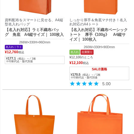
資料配布をスマートに見せる、A4縦
しっかり厚手＆角底マチ付き！名入
型名入れバッグ
れ対応のA4トート
【名入れ対応】ラミ不織布バッ
【名入れ対応】不織布ベーシック
グ 角底 A4縦サイズ｜ 100枚入
トート 厚手《100g》 A4縦サ
イズ｜ 100枚入
266W×330H×96Dmm
260W×330H×90Dmm
名入れ｜ラミ
¥
12,760
名入れ
在庫限り
税込
¥
12,100
のところ
¥
177.1
（税込）～ ⁄ 1枚
※印刷代込・版代別途
¥
12,100
税込
SALE価格
¥
170.5
（税込）～ ⁄ 1枚
※印刷代込・版代別途
5.00