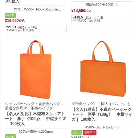
100枚入
450W×320H×120Dmm
内寸：W530×H400×D120mm
¥
14,850
税込
外寸：W650×H400×D120mm
名入れ
¥
148.5
（税込）～ ⁄ 1枚
¥
16,060
※印刷代込・版代別途
税込
¥
210.1
（税込）～ ⁄ 1枚
※印刷代込・版代別途
ショッパーバッグ・展示会バッグに
展示会バッグに！同人イベントにも
最適な角底マチ不織布バッグ
【名入れ対応】不織布ベーシック
【名入れ対応】不織布スクエアト
トート 厚手《100g》 中横サイ
ート 厚手《100g》 中縦サイズ
ズ｜ 100枚入
｜ 100枚入
450W×320H×120Dmm
320W×450H×120Dmm
名入れ
在庫限り
名入れ
¥
14,850
のところ