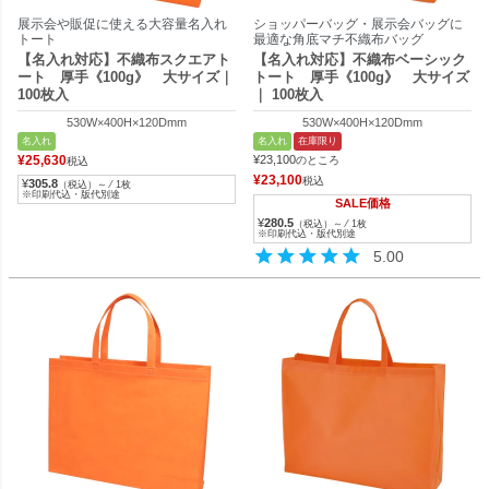
展示会や販促に使える大容量名入れ
ショッパーバッグ・展示会バッグに
トート
最適な角底マチ不織布バッグ
【名入れ対応】不織布スクエアト
【名入れ対応】不織布ベーシック
ート 厚手《100g》 大サイズ｜
トート 厚手《100g》 大サイズ
100枚入
｜ 100枚入
530W×400H×120Dmm
530W×400H×120Dmm
名入れ
名入れ
在庫限り
¥
25,630
¥
23,100
のところ
税込
¥
23,100
税込
¥
305.8
（税込）～ ⁄ 1枚
※印刷代込・版代別途
SALE価格
¥
280.5
（税込）～ ⁄ 1枚
※印刷代込・版代別途
5.00