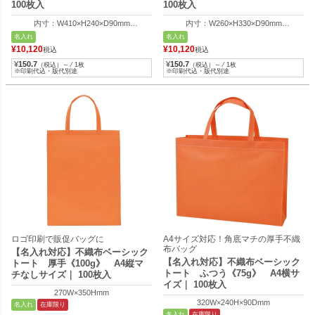
100枚入
100枚入
内寸：W410×H240×D90mm
内寸：W260×H330×D90mm
外寸：W320×H240×D90mm
外寸：W350×H330×D90mm
名入れ
名入れ
¥
10,120
¥
10,120
税込
税込
¥
150.7
¥
150.7
（税込）～ ⁄ 1枚
（税込）～ ⁄ 1枚
※印刷代込・版代別途
※印刷代込・版代別途
ロゴ印刷で販促バッグに
A4サイズ対応！角底マチの厚手不織
布バッグ
【名入れ対応】不織布ベーシック
【名入れ対応】不織布ベーシック
トート 厚手《100g》 A4縦マ
トート ふつう《75g》 A4横サ
チなしサイズ｜ 100枚入
イズ｜ 100枚入
270W×350Hmm
320W×240H×90Dmm
名入れ
在庫限り
名入れ
在庫限り