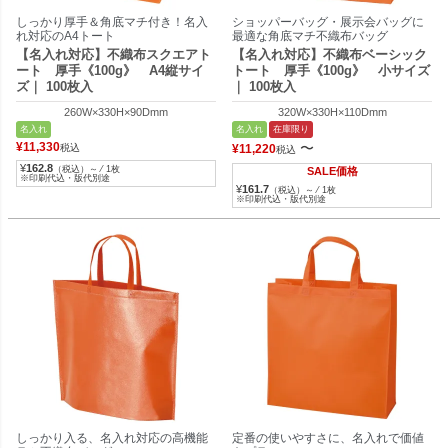
しっかり厚手＆角底マチ付き！名入
ショッパーバッグ・展示会バッグに
れ対応のA4トート
最適な角底マチ不織布バッグ
【名入れ対応】不織布スクエアト
【名入れ対応】不織布ベーシック
ート 厚手《100g》 A4縦サイ
トート 厚手《100g》 小サイズ
ズ｜ 100枚入
｜ 100枚入
260W×330H×90Dmm
320W×330H×110Dmm
名入れ
名入れ
在庫限り
¥
11,330
〜
税込
¥
11,220
税込
¥
162.8
（税込）～ ⁄ 1枚
SALE価格
※印刷代込・版代別途
¥
161.7
（税込）～ ⁄ 1枚
※印刷代込・版代別途
しっかり入る、名入れ対応の高機能
定番の使いやすさに、名入れで価値