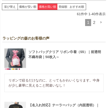
並び替え
価格が安い順
価格が高い順
登録順
おすすめ順
61
件中
1
-
40
件表示
1
2
ラッピングの森のお客様の声
ソフトバッグクリア リボン巾着（S5）｜前透明
不織布袋｜50枚入～
リボンで絞るだけなのに、とってもかわいくなります。中身
が少し豪華に見えること間違いなし！
【名入れ対応】テーラーバッグ（内面透明）｜