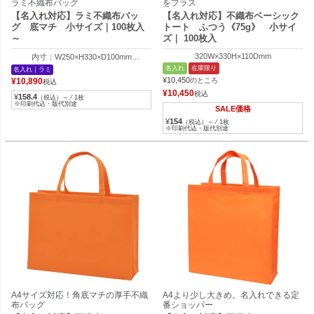
ラミ不織布バッグ
をプラス
【名入れ対応】ラミ不織布バッ
【名入れ対応】不織布ベーシック
グ 底マチ 小サイズ｜100枚入
トート ふつう《75g》 小サイ
～
ズ｜ 100枚入
320W×330H×110Dmm
内寸：W250×H330×D100mm
外寸：W350×H330×D100mm
名入れ
在庫限り
名入れ｜ラミ
¥
10,450
¥
10,890
のところ
税込
¥
10,450
税込
¥
158.4
（税込）～ ⁄ 1枚
※印刷代込・版代別途
SALE価格
¥
154
（税込）～ ⁄ 1枚
※印刷代込・版代別途
A4サイズ対応！角底マチの厚手不織
A4より少し大きめ。名入れできる定
布バッグ
番ショッパー