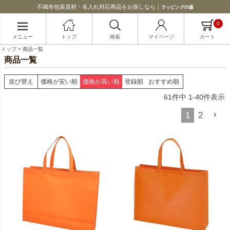
不織布包装資材・名入れ対応商品をお探しなら｜
ラッピングの森
0
メニュー
トップ
検索
マイページ
カート
トップ
商品一覧
商品一覧
並び替え
価格が安い順
価格が高い順
登録順
おすすめ順
61
件中
1
-
40
件表示
1
2