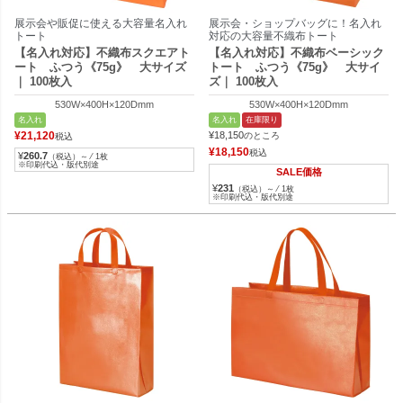
展示会や販促に使える大容量名入れ
展示会・ショップバッグに！名入れ
トート
対応の大容量不織布トート
【名入れ対応】不織布スクエアト
【名入れ対応】不織布ベーシック
ート ふつう《75g》 大サイズ
トート ふつう《75g》 大サイ
｜ 100枚入
ズ｜ 100枚入
530W×400H×120Dmm
530W×400H×120Dmm
名入れ
名入れ
在庫限り
¥
21,120
¥
18,150
のところ
税込
¥
18,150
税込
¥
260.7
（税込）～ ⁄ 1枚
※印刷代込・版代別途
SALE価格
¥
231
（税込）～ ⁄ 1枚
※印刷代込・版代別途