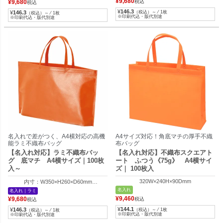
¥
9,680
¥
9,680
税込
税込
¥
146.3
¥
146.3
（税込）～ ⁄ 1枚
（税込）～ ⁄ 1枚
※印刷代込・版代別途
※印刷代込・版代別途
名入れで差がつく、A4横対応の高機
A4サイズ対応！角底マチの厚手不織
能ラミ不織布バッグ
布バッグ
【名入れ対応】ラミ不織布バッ
【名入れ対応】不織布スクエアト
グ 底マチ A4横サイズ｜100枚
ート ふつう《75g》 A4横サイ
入～
ズ｜ 100枚入
320W×240H×90Dmm
内寸：W350×H260×D60mm
外寸：W410×H260×D60mm
名入れ
名入れ｜ラミ
¥
9,460
¥
9,680
税込
税込
¥
144.1
¥
146.3
（税込）～ ⁄ 1枚
（税込）～ ⁄ 1枚
※印刷代込・版代別途
※印刷代込・版代別途