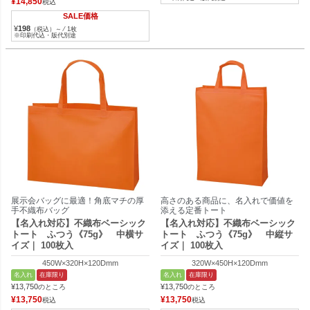
¥
14,850
税込
SALE価格
¥
198
（税込）～ ⁄ 1枚
※印刷代込・版代別途
展示会バッグに最適！角底マチの厚
高さのある商品に、名入れで価値を
手不織布バッグ
添える定番トート
【名入れ対応】不織布ベーシック
【名入れ対応】不織布ベーシック
トート ふつう《75g》 中横サ
トート ふつう《75g》 中縦サ
イズ｜ 100枚入
イズ｜ 100枚入
450W×320H×120Dmm
320W×450H×120Dmm
名入れ
在庫限り
名入れ
在庫限り
¥
13,750
¥
13,750
のところ
のところ
¥
13,750
¥
13,750
税込
税込