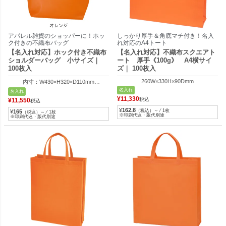
アパレル雑貨のショッパーに！ホッ
しっかり厚手＆角底マチ付き！名入
ク付きの不織布バッグ
れ対応のA4トート
【名入れ対応】ホック付き不織布
【名入れ対応】不織布スクエアト
ショルダーバッグ 小サイズ｜
ート 厚手《100g》 A4横サイ
100枚入
ズ｜ 100枚入
260W×330H×90Dmm
内寸：W430×H320×D110mm
外寸：W320×H320×D110mm
名入れ
名入れ
¥
11,330
税込
¥
11,550
税込
¥
162.8
（税込）～ ⁄ 1枚
¥
165
（税込）～ ⁄ 1枚
※印刷代込・版代別途
※印刷代込・版代別途