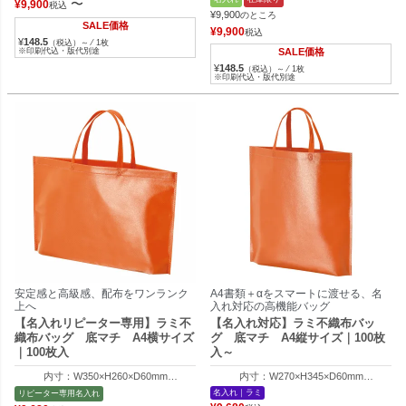
〜
¥
9,900
税込
¥
9,900
のところ
SALE価格
¥
9,900
税込
¥
148.5
（税込）～ ⁄ 1枚
※印刷代込・版代別途
SALE価格
¥
148.5
（税込）～ ⁄ 1枚
※印刷代込・版代別途
安定感と高級感、配布をワンランク
A4書類＋αをスマートに渡せる、名
上へ
入れ対応の高機能バッグ
【名入れリピーター専用】ラミ不
【名入れ対応】ラミ不織布バッ
織布バッグ 底マチ A4横サイズ
グ 底マチ A4縦サイズ｜100枚
｜100枚入
入～
内寸：W350×H260×D60mm
内寸：W270×H345×D60mm
外寸：W410×H260×D60mm
外寸：W330×H345×D60mm
名入れ｜ラミ
リピーター専用名入れ