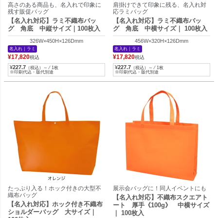
高さのある商品も、名入れで印象に
肩掛けできて印象に残る、名入れ対
残す販促バッグ
応ラミバッグ
【名入れ対応】ラミ不織布バッ
【名入れ対応】ラミ不織布バッ
グ 角底 中縦サイズ｜100枚入
グ 角底 中横サイズ｜ 100枚入
326W×450H×126Dmm
456W×320H×126Dmm
名入れ｜ラミ
名入れ｜ラミ
¥
17,820
¥
17,820
税込
税込
¥
227.7
¥
227.7
（税込）～ ⁄ 1枚
（税込）～ ⁄ 1枚
※印刷代込・版代別途
※印刷代込・版代別途
たっぷり入る！ホック付きの大型不
展示会バッグに！同人イベントにも
織布バッグ
【名入れ対応】不織布スクエアト
【名入れ対応】ホック付き不織布
ート 厚手《100g》 中横サイズ
ショルダーバッグ 大サイズ｜
｜ 100枚入