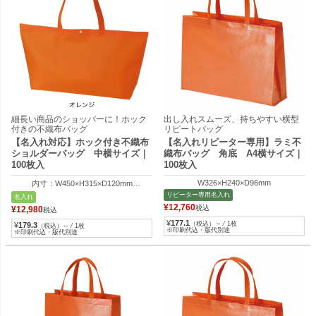
細長い商品のショッパーに！ホック
出し入れスムーズ、持ちやすい横型
付きの不織布バッグ
リピートバッグ
【名入れ対応】ホック付き不織布
【名入れリピーター専用】ラミ不
ショルダーバッグ 中横サイズ｜
織布バッグ 角底 A4横サイズ｜
100枚入
100枚入
W326×H240×D96mm
内寸：W450×H315×D120mm
外寸：W570×H315×D120mm
リピーター専用名入れ
名入れ
¥
12,760
税込
¥
12,980
税込
¥
177.1
（税込）～ ⁄ 1枚
¥
179.3
（税込）～ ⁄ 1枚
※印刷代込・版代別途
※印刷代込・版代別途