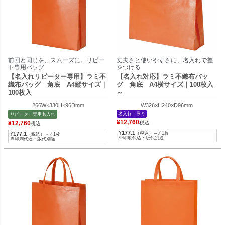
前回と同じを、スムーズに。リピー
丈夫さと使いやすさに、名入れで差
ト専用バッグ
をつける
【名入れリピーター専用】ラミ不
【名入れ対応】ラミ不織布バッ
織布バッグ 角底 A4縦サイズ｜
グ 角底 A4横サイズ｜100枚入
100枚入
～
266W×330H×96Dmm
W326×H240×D96mm
名入れ｜ラミ
リピーター専用名入れ
¥
12,760
¥
12,760
税込
税込
¥
177.1
¥
177.1
（税込）～ ⁄ 1枚
（税込）～ ⁄ 1枚
※印刷代込・版代別途
※印刷代込・版代別途