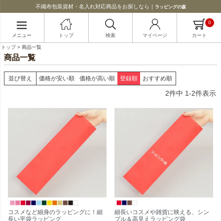
不織布包装資材・名入れ対応商品をお探しなら｜
ラッピングの森
0
メニュー
トップ
検索
マイページ
カート
トップ
商品一覧
商品一覧
並び替え
価格が安い順
価格が高い順
登録順
おすすめ順
2
件中
1
-
2
件表示
コスメなど細身のラッピングに！細
細長いコスメや雑貨に映える、シン
長い平袋ラッピング
プル＆高見えラッピング袋