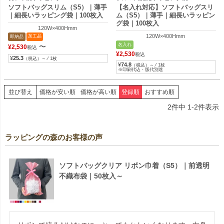
ソフトバッグスリム（S5）｜薄手
【名入れ対応】ソフトバッグスリ
｜細長いラッピング袋｜100枚入
ム（S5）｜薄手｜細長いラッピン
グ袋｜100枚入
120W×400Hmm
120W×400Hmm
加工品
即納品
名入れ
〜
¥
2,530
税込
¥
2,530
税込
¥
25.3
（税込）～ ⁄ 1枚
¥
74.8
（税込）～ ⁄ 1枚
※印刷代込・版代別途
並び替え
価格が安い順
価格が高い順
登録順
おすすめ順
2
件中
1
-
2
件表示
ラッピングの森のお客様の声
ソフトバッグクリア リボン巾着（S5）｜前透明
不織布袋｜50枚入～