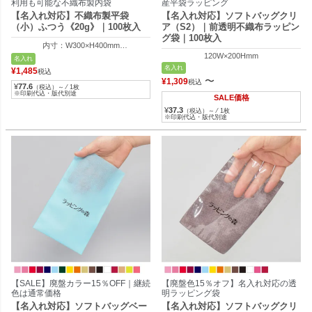
利用も可能な不織布製内袋
産平袋ラッピング
【名入れ対応】不織布製平袋
【名入れ対応】ソフトバッグクリ
（小）ふつう《20g》｜100枚入
ア（S2）｜前透明不織布ラッピン
グ袋｜100枚入
内寸：W300×H400mm
外寸：W315×H400mm
120W×200Hmm
名入れ
名入れ
¥
1,485
税込
〜
¥
1,309
税込
¥
77.6
（税込）～ ⁄ 1枚
※印刷代込・版代別途
SALE価格
¥
37.3
（税込）～ ⁄ 1枚
※印刷代込・版代別途
【SALE】廃盤カラー15％OFF｜継続
【廃盤色15％オフ】名入れ対応の透
色は通常価格
明ラッピング袋
【名入れ対応】ソフトバッグベー
【名入れ対応】ソフトバッグクリ