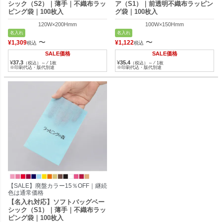
シック（S2）｜薄手｜不織布ラッ
ア（S1）｜前透明不織布ラッピン
ピング袋｜100枚入
グ袋｜100枚入
120W×200Hmm
100W×150Hmm
名入れ
名入れ
〜
〜
¥
1,309
¥
1,122
税込
税込
SALE価格
SALE価格
¥
37.3
¥
35.4
（税込）～ ⁄ 1枚
（税込）～ ⁄ 1枚
※印刷代込・版代別途
※印刷代込・版代別途
【SALE】廃盤カラー15％OFF｜継続
色は通常価格
【名入れ対応】ソフトバッグベー
シック（S1）｜薄手｜不織布ラッ
ピング袋｜100枚入