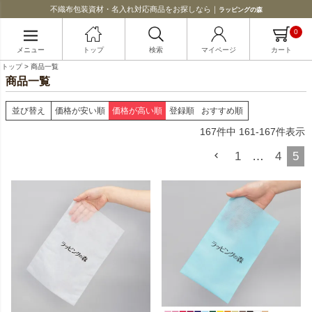
不織布包装資材・名入れ対応商品をお探しなら｜
ラッピングの森
0
メニュー
トップ
検索
マイページ
カート
トップ
商品一覧
商品一覧
並び替え
価格が安い順
価格が高い順
登録順
おすすめ順
167
件中
161
-
167
件表示
1
…
4
5