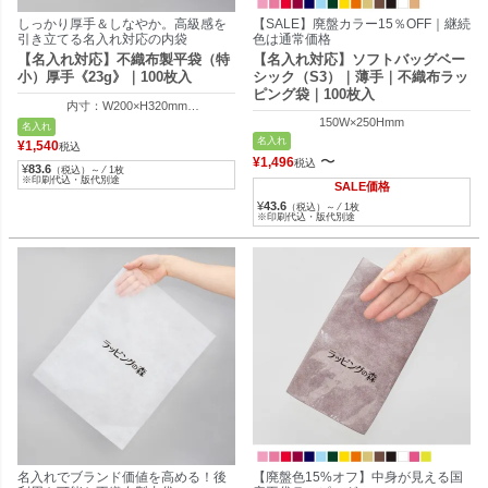
しっかり厚手＆しなやか。高級感を
【SALE】廃盤カラー15％OFF｜継続
引き立てる名入れ対応の内袋
色は通常価格
【名入れ対応】不織布製平袋（特
【名入れ対応】ソフトバッグベー
小）厚手《23g》｜100枚入
シック（S3）｜薄手｜不織布ラッ
ピング袋｜100枚入
内寸：W200×H320mm
外寸：W210×H320mm
150W×250Hmm
名入れ
名入れ
¥
1,540
税込
〜
¥
1,496
税込
¥
83.6
（税込）～ ⁄ 1枚
※印刷代込・版代別途
SALE価格
¥
43.6
（税込）～ ⁄ 1枚
※印刷代込・版代別途
名入れでブランド価値を高める！後
【廃盤色15%オフ】中身が見える国