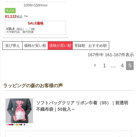
100W×150Hmm
名入れ
〜
¥
1,122
税込
SALE価格
¥
35.4
（税込）～ ⁄ 1枚
※印刷代込・版代別途
並び替え
価格が安い順
価格が高い順
登録順
おすすめ順
167
件中
161
-
167
件表示
1
…
4
5
ラッピングの森のお客様の声
ソフトバッグクリア リボン巾着（S5）｜前透明
不織布袋｜50枚入～