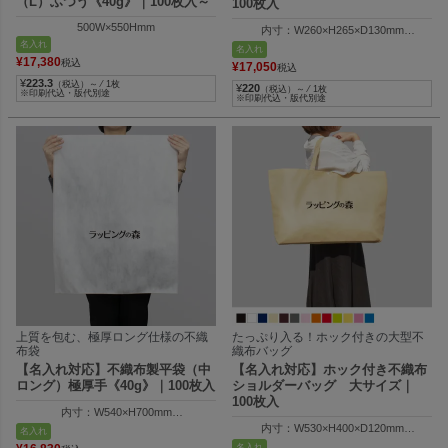
（L）ふつう《40g》｜100枚入～
100枚入
500W×550Hmm
内寸：W260×H265×D130mm
名入れ
外寸：W390×H310×D130mm
名入れ
¥
17,380
税込
¥
17,050
税込
¥
223.3
（税込）～ ⁄ 1枚
¥
220
（税込）～ ⁄ 1枚
※印刷代込・版代別途
※印刷代込・版代別途
上質を包む、極厚ロング仕様の不織
たっぷり入る！ホック付きの大型不
布袋
織布バッグ
【名入れ対応】不織布製平袋（中
【名入れ対応】ホック付き不織布
ロング）極厚手《40g》｜100枚入
ショルダーバッグ 大サイズ｜
100枚入
内寸：W540×H700mm
外寸：W550×H705mm
内寸：W530×H400×D120mm
名入れ
外寸：W650×H400×D120mm
名入れ