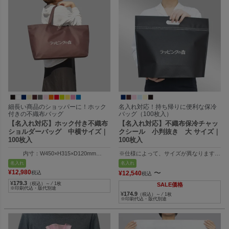
細長い商品のショッパーに！ホック
名入れ対応！持ち帰りに便利な保冷
付きの不織布バッグ
バッグ（100枚入）
【名入れ対応】ホック付き不織布
【名入れ対応】不織布保冷チャッ
ショルダーバッグ 中横サイズ｜
クシール 小判抜き 大 サイズ｜
100枚入
100枚入
内寸：W450×H315×D120mm
※仕様によって、サイズが異なります。
外寸：W570×H315×D120mm
旧仕様品
名入れ
名入れ
（パステルブルー・ライトピンク）
¥
12,980
〜
税込
¥
12,540
税込
外寸：W390×H325×D130mm
¥
179.3
内寸：W390×H240×D130mm
（税込）～ ⁄ 1枚
SALE価格
※印刷代込・版代別途
¥
174.9
（税込）～ ⁄ 1枚
新仕様品
※印刷代込・版代別途
（オフホワイト・黒・ダークブラウン・紺）
外寸：W390×H325×D130mm
内寸：W390×H250×D130mm