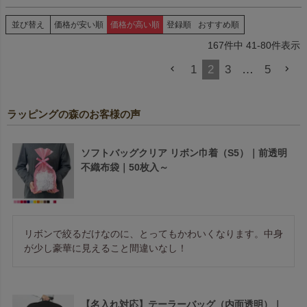
並び替え
価格が安い順
価格が高い順
登録順
おすすめ順
167
件中
41
-
80
件表示
1
2
3
…
5
ラッピングの森のお客様の声
ソフトバッグクリア リボン巾着（S5）｜前透明
不織布袋｜50枚入～
リボンで絞るだけなのに、とってもかわいくなります。中身
が少し豪華に見えること間違いなし！
【名入れ対応】テーラーバッグ（内面透明）｜