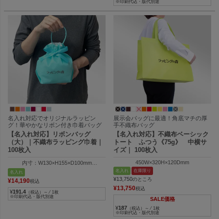
※印刷代込・版代別途
名入れ対応でオリジナルラッピン
展示会バッグに最適！角底マチの厚
グ！華やかなリボン付き巾着バッグ
手不織布バッグ
【名入れ対応】リボンバッグ
【名入れ対応】不織布ベーシック
（大）｜不織布ラッピング巾着｜
トート ふつう《75g》 中横サ
100枚入
イズ｜ 100枚入
450W×320H×120Dmm
内寸：W130×H155×D100mm
外寸：W130×H205×D100mm
名入れ
在庫限り
名入れ
¥
13,750
のところ
¥
14,190
税込
¥
13,750
税込
¥
191.4
（税込）～ ⁄ 1枚
※印刷代込・版代別途
SALE価格
¥
187
（税込）～ ⁄ 1枚
※印刷代込・版代別途