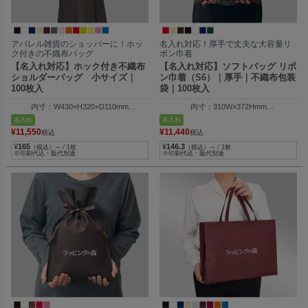
アパレル雑貨のショッパーに！ホッ
名入れ対応！厚手で丈夫な大容量リ
ク付きの不織布バッグ
ボン巾着
【名入れ対応】ホック付き不織布
【名入れ対応】ソフトバッグ リボ
ショルダーバッグ 小サイズ｜
ン巾着（S6）｜厚手｜不織布包装
100枚入
袋｜100枚入
内寸：W430×H320×D110mm
内寸：310W×372Hmm
外寸：W320×H320×D110mm
外寸：310W×500Hmm
名入れ
名入れ
¥
11,550
¥
11,440
税込
税込
¥
165
¥
146.3
（税込）～ ⁄ 1枚
（税込）～ ⁄ 1枚
※印刷代込・版代別途
※印刷代込・版代別途