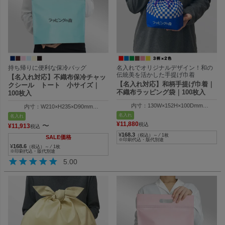
持ち帰りに便利な保冷バッグ
名入れでオリジナルデザイン！和の
伝統美を活かした手提げ巾着
【名入れ対応】不織布保冷チャッ
【名入れ対応】和柄手提げ巾着｜
クシール トート 小サイズ｜
不織布ラッピング袋｜100枚入
100枚入
内寸：130W×152H×100Dmm
内寸：W210×H235×D90mm
外寸：130W×205H×100Dmm
外寸：W300×H280×D90mm
名入れ
名入れ
¥
11,880
〜
税込
¥
11,913
税込
¥
168.3
（税込）～ ⁄ 1枚
SALE価格
※印刷代込・版代別途
¥
168.6
（税込）～ ⁄ 1枚
※印刷代込・版代別途
5.00