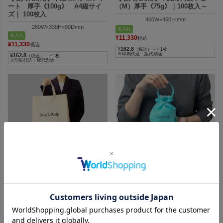
ート 厚手《100g》 A4縦サイ
（M）厚手《75g》｜100枚入～
ズ｜ 100枚入
400W×450Ｈmm
260W×330H×90Dmm
名入れ
名入れ
¥
11,330
税込
¥
11,330
税込
¥
162.8
（税込）～ ⁄ 1枚
※印刷代込・版代別途
¥
162.8
（税込）～ ⁄ 1枚
※印刷代込・版代別途
ショッパーバッグ・展示会バッグに
名入れでオリジナルデザイン！華や
最適な角底マチ不織布バッグ
かなリボン付き巾着バッグ
【名入れ対応】不織布ベーシック
【名入れ対応】リボンバッグ
トート 厚手《100g》 小サイズ
（小）｜不織布ラッピング巾着｜
｜ 100枚入
100枚入