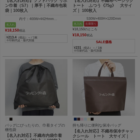
【名入れ対応】ソフトバッグ リボ
【名入れ対応】不織布ベーシック
ン巾着（S7）｜厚手｜不織布包装
トート ふつう《75g》 大サイ
袋｜100枚入
ズ｜ 100枚入
530W×400H×120Dmm
内寸：400W×442Hmm
外寸：410W×600Hmm
名入れ
在庫限り
名入れ
¥
18,150
のところ
¥
18,150
税込
¥
18,150
税込
¥
213.4
（税込）～ ⁄ 1枚
※印刷代込・版代別途
SALE価格
¥
231
（税込）～ ⁄ 1枚
※印刷代込・版代別途
バッグにぴったりの、巾着タイプの
持ち帰りに便利な保冷バッグ
梱包袋
【名入れ対応】不織布保冷チャッ
【名入れ対応】不織布内袋巾着
クシール トート 大サイズ｜