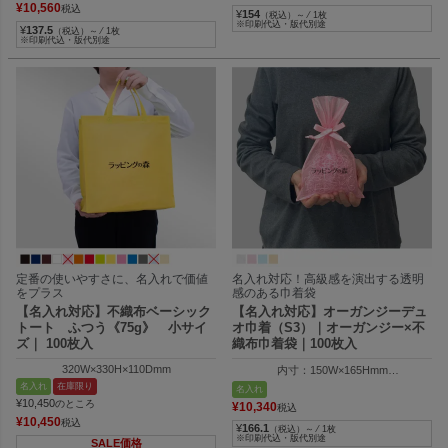
¥
10,560
税込
¥
154
（税込）～ ⁄ 1枚
※印刷代込・版代別途
¥
137.5
（税込）～ ⁄ 1枚
※印刷代込・版代別途
定番の使いやすさに、名入れで価値
名入れ対応！高級感を演出する透明
をプラス
感のある巾着袋
【名入れ対応】不織布ベーシック
【名入れ対応】オーガンジーデュ
トート ふつう《75g》 小サイ
オ巾着（S3）｜オーガンジー×不
ズ｜ 100枚入
織布巾着袋｜100枚入
320W×330H×110Dmm
内寸：150W×165Hmm
外寸：150W×250Hmm
名入れ
在庫限り
名入れ
¥
10,450
のところ
¥
10,340
税込
¥
10,450
税込
¥
166.1
（税込）～ ⁄ 1枚
※印刷代込・版代別途
SALE価格