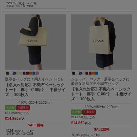
¥
203.5
（税込）～ ⁄ 1枚
※印刷代込・版代別途
展示会バッグに！同人イベントにも
ショッパーバッグ・展示会バッグに
最適な角底マチ不織布バッグ
【名入れ対応】不織布ベーシック
【名入れ対応】不織布ベーシック
トート 厚手《100g》 中横サイ
トート 厚手《100g》 中縦サイ
ズ｜ 100枚入
ズ｜ 100枚入
450W×320H×120Dmm
320W×450H×120Dmm
名入れ
在庫限り
名入れ
在庫限り
¥
14,850
のところ
¥
14,850
のところ
¥
14,850
税込
¥
14,850
税込
SALE価格
SALE価格
¥
198
（税込）～ ⁄ 1枚
※印刷代込・版代別途
¥
198
（税込）～ ⁄ 1枚