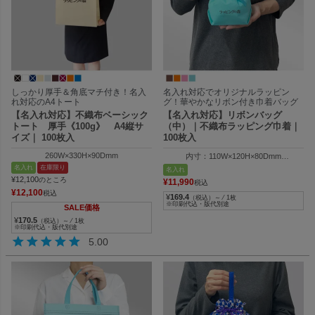
しっかり厚手＆角底マチ付き！名入
名入れ対応でオリジナルラッピン
れ対応のA4トート
グ！華やかなリボン付き巾着バッグ
【名入れ対応】不織布ベーシック
【名入れ対応】リボンバッグ
トート 厚手《100g》 A4縦サ
（中）｜不織布ラッピング巾着｜
イズ｜ 100枚入
100枚入
260W×330H×90Dmm
内寸：110W×120H×80Dmm
外寸：110W×165H×80Dmm
名入れ
在庫限り
名入れ
持ち手高さ：96mm
¥
12,100
のところ
¥
11,990
税込
¥
12,100
税込
¥
169.4
（税込）～ ⁄ 1枚
※印刷代込・版代別途
SALE価格
¥
170.5
（税込）～ ⁄ 1枚
※印刷代込・版代別途
5.00