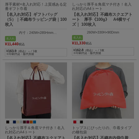
厚手素材×名入れ対応！上質感ある定
しっかり厚手＆角底マチ付き！名入
番ギフト巾着
れ対応のA4トート
【名入れ対応】ギフトバッグ
【名入れ対応】不織布スクエアト
（S）｜不織布ラッピング袋｜100
ート 厚手《100g》 A4横サイ
枚入
ズ｜ 100枚入
260W×330H×90Dmm
内寸：240W×285Hmm
外寸：254W×400Hmm
名入れ
名入れ
¥
11,330
税込
¥
11,440
税込
¥
162.8
（税込）～ ⁄ 1枚
¥
163.9
（税込）～ ⁄ 1枚
※印刷代込・版代別途
※印刷代込・版代別途
しっかり厚手＆角底マチ付き！名入
トップスにぴったりの、巾着タイプ
れ対応のA4トート
の梱包袋
【名入れ対応】不織布スクエアト
【名入れ対応】不織布内袋巾着