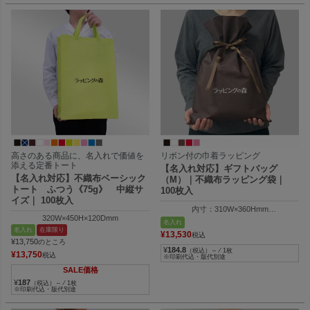
高さのある商品に、名入れで価値を
リボン付の巾着ラッピング
添える定番トート
【名入れ対応】ギフトバッグ
【名入れ対応】不織布ベーシック
（M）｜不織布ラッピング袋｜
トート ふつう《75g》 中縦サ
100枚入
イズ｜ 100枚入
内寸：310W×360Hmm
320W×450H×120Dmm
外寸：324W×500Hmm
名入れ
名入れ
在庫限り
¥
13,530
税込
¥
13,750
のところ
¥
184.8
（税込）～ ⁄ 1枚
¥
13,750
税込
※印刷代込・版代別途
SALE価格
¥
187
（税込）～ ⁄ 1枚
※印刷代込・版代別途