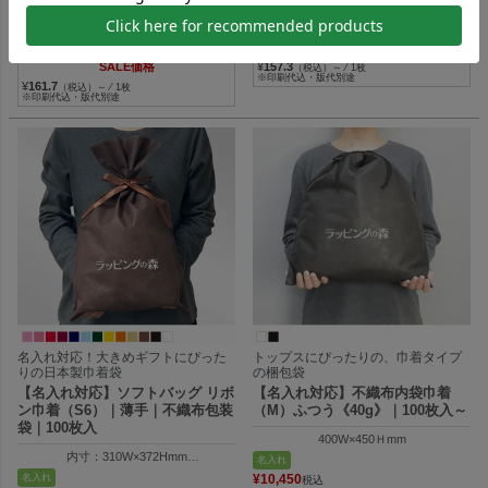
320W×330H×110Dmm
内寸：W90×H105×D60mm
外寸：W90×H145×D60mm
名入れ
在庫限り
名入れ
〜
¥
11,220
¥
10,780
税込
税込
SALE価格
¥
157.3
（税込）～ ⁄ 1枚
※印刷代込・版代別途
¥
161.7
（税込）～ ⁄ 1枚
※印刷代込・版代別途
名入れ対応！大きめギフトにぴった
トップスにぴったりの、巾着タイプ
りの日本製巾着袋
の梱包袋
【名入れ対応】ソフトバッグ リボ
【名入れ対応】不織布内袋巾着
ン巾着（S6）｜薄手｜不織布包装
（M）ふつう《40g》｜100枚入～
袋｜100枚入
400W×450Ｈmm
内寸：310W×372Hmm
名入れ
外寸：310W×500Hmm
名入れ
¥
10,450
税込