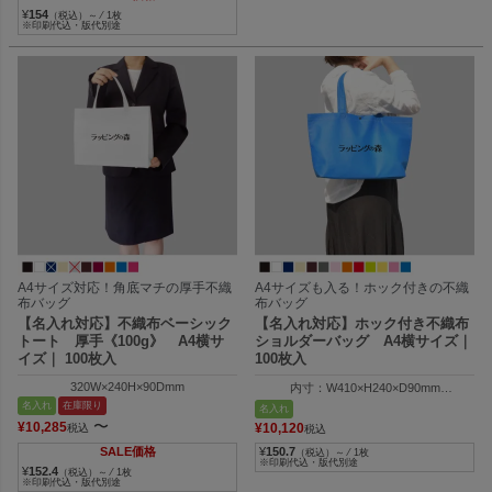
¥
154
（税込）～ ⁄ 1枚
※印刷代込・版代別途
A4サイズ対応！角底マチの厚手不織
A4サイズも入る！ホック付きの不織
布バッグ
布バッグ
【名入れ対応】不織布ベーシック
【名入れ対応】ホック付き不織布
トート 厚手《100g》 A4横サ
ショルダーバッグ A4横サイズ｜
イズ｜ 100枚入
100枚入
320W×240H×90Dmm
内寸：W410×H240×D90mm
外寸：W320×H240×D90mm
名入れ
在庫限り
名入れ
〜
¥
10,285
¥
10,120
税込
税込
SALE価格
¥
150.7
（税込）～ ⁄ 1枚
※印刷代込・版代別途
¥
152.4
（税込）～ ⁄ 1枚
※印刷代込・版代別途