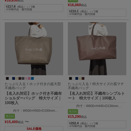
¥
16,830
税込
¥
16,060
税込
¥
217.8
（税込）～ ⁄ 1枚
※印刷代込・版代別途
¥
210.1
（税込）～ ⁄ 1枚
※印刷代込・版代別途
たっぷり入る！ホック付きの超大型
たっぷり入る！特大サイズの底マチ
不織布バッグ
不織布バッグ
【名入れ対応】ホック付き不織布
【名入れ対応】不織布シンプルト
ショルダーバッグ 特大サイズ｜
ート 特大サイズ｜100枚入
100枚入
内寸：W600×H440×D130mm
外寸：W730×H440×D130mm
内寸：W500×H500×D180mm
名入れ
外寸：W680×H500×D180mm
名入れ
¥
15,290
税込
〜
¥
15,400
税込
¥
202.4
（税込）～ ⁄ 1枚
※印刷代込・版代別途
SALE価格