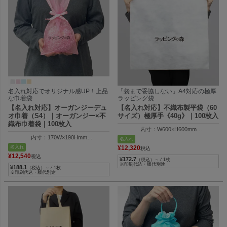
名入れ対応でオリジナル感UP！上品
「袋まで妥協しない」A4対応の極厚
な巾着袋
ラッピング袋
【名入れ対応】オーガンジーデュ
【名入れ対応】不織布製平袋（60
オ巾着（S4）｜オーガンジー×不
サイズ）極厚手《40g》｜100枚入
織布巾着袋｜100枚入
内寸：W600×H600mm
外寸：W610×H605mm
内寸：170W×190Hmm
名入れ
外寸：170W×300Hmm
名入れ
¥
12,320
税込
¥
12,540
税込
¥
172.7
（税込）～ ⁄ 1枚
※印刷代込・版代別途
¥
188.1
（税込）～ ⁄ 1枚
※印刷代込・版代別途