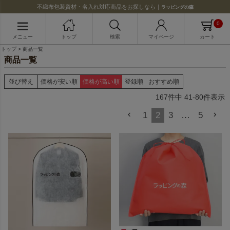
不織布包装資材・名入れ対応商品をお探しなら｜
ラッピングの森
0
メニュー
トップ
検索
マイページ
カート
トップ
商品一覧
商品一覧
並び替え
価格が安い順
価格が高い順
登録順
おすすめ順
167
件中
41
-
80
件表示
1
2
3
…
5