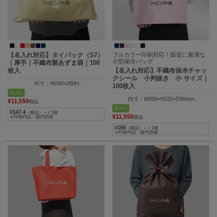
【名入れ対応】タイパック（S7）
フルカラー印刷対応！販促に最適な
小型保冷バッグ
｜厚手｜不織布製あずま袋｜100
枚入
【名入れ対応】不織布保冷チャッ
クシール 小判抜き 小 サイズ｜
内寸：400W×350H
100枚入
外寸：410W×365H
名入れ
納品時の全長：580Hmm
内寸：W300×H220×D90mm
¥
11,550
税込
外寸：W314×H295×D90mm
名入れ
¥
147.4
（税込）～ ⁄ 1枚
¥
11,550
※印刷代込・版代別途
税込
¥
165
（税込）～ ⁄ 1枚
※印刷代込・版代別途