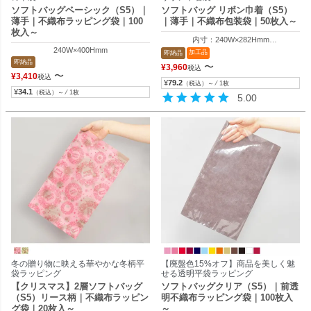
ソフトバッグベーシック（S5）｜
ソフトバッグ リボン巾着（S5）
薄手｜不織布ラッピング袋｜100
｜薄手｜不織布包装袋｜50枚入～
枚入～
内寸：240W×282Hmm
240W×400Hmm
外寸：240W×400Hmm
加工品
即納品
即納品
〜
¥
3,960
税込
〜
¥
3,410
税込
¥
79.2
（税込）～ ⁄ 1枚
¥
34.1
（税込）～ ⁄ 1枚
5.00
冬の贈り物に映える華やかな冬柄平
【廃盤色15%オフ】商品を美しく魅
袋ラッピング
せる透明平袋ラッピング
【クリスマス】2層ソフトバッグ
ソフトバッグクリア（S5）｜前透
（S5）リース柄｜不織布ラッピン
明不織布ラッピング袋｜100枚入
グ袋｜20枚入～
～