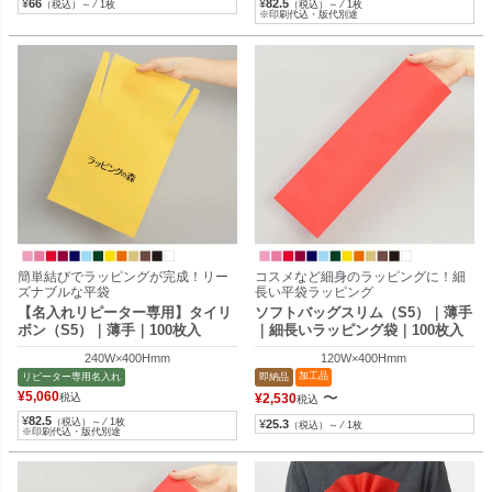
¥
66
¥
82.5
（税込）～ ⁄ 1枚
（税込）～ ⁄ 1枚
※印刷代込・版代別途
簡単結びでラッピングが完成！リー
コスメなど細身のラッピングに！細
ズナブルな平袋
長い平袋ラッピング
【名入れリピーター専用】タイリ
ソフトバッグスリム（S5）｜薄手
ボン（S5）｜薄手｜100枚入
｜細長いラッピング袋｜100枚入
240W×400Hmm
120W×400Hmm
加工品
リピーター専用名入れ
即納品
¥
5,060
〜
税込
¥
2,530
税込
¥
82.5
（税込）～ ⁄ 1枚
¥
25.3
（税込）～ ⁄ 1枚
※印刷代込・版代別途