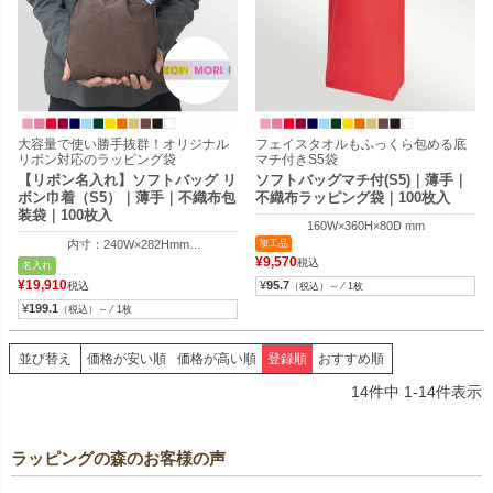
大容量で使い勝手抜群！オリジナル
フェイスタオルもふっくら包める底
リボン対応のラッピング袋
マチ付きS5袋
【リボン名入れ】ソフトバッグ リ
ソフトバッグマチ付(S5)｜薄手｜
ボン巾着（S5）｜薄手｜不織布包
不織布ラッピング袋｜100枚入
装袋｜100枚入
160W×360H×80D mm
内寸：240W×282Hmm
加工品
外寸：240W×400Hmm
¥
9,570
税込
名入れ
リボン幅：15mm
¥
19,910
¥
95.7
税込
（税込）～ ⁄ 1枚
¥
199.1
（税込）～ ⁄ 1枚
並び替え
価格が安い順
価格が高い順
登録順
おすすめ順
14
件中
1
-
14
件表示
ラッピングの森のお客様の声