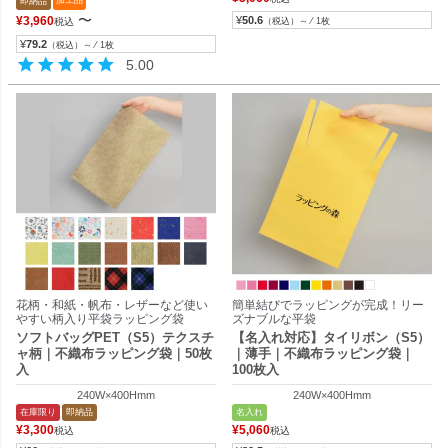
加工品
即納品
〜
¥
50.6
¥
3,960
（税込）～ ⁄ 1枚
税込
¥
79.2
（税込）～ ⁄ 1枚
5.00
花柄・和紙・帆布・レザーなど使い
簡単結びでラッピングが完成！リー
やすい柄入り平袋ラッピング袋
ズナブルな平袋
ソフトバッグPET（S5）テクスチ
【名入れ対応】タイリボン（S5）
ャ柄｜不織布ラッピング袋｜50枚
｜薄手｜不織布ラッピング袋｜
入
100枚入
240W×400Hmm
240W×400Hmm
在庫限り
即納品
名入れ
¥
3,300
¥
5,060
税込
税込