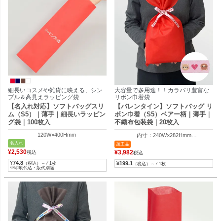
細長いコスメや雑貨に映える、シン
大容量で多用途！！カラバリ豊富な
プル＆高見えラッピング袋
リボン巾着袋
【名入れ対応】ソフトバッグスリ
【バレンタイン】ソフトバッグ リ
ム（S5）｜薄手｜細長いラッピン
ボン巾着（S5）ベアー柄｜薄手｜
グ袋｜100枚入
不織布包装袋｜20枚入
120W×400Hmm
内寸：240W×282Hmm
外寸：240W×400Hmm
名入れ
加工品
¥
2,530
¥
3,982
税込
税込
¥
74.8
¥
199.1
（税込）～ ⁄ 1枚
（税込）～ ⁄ 1枚
※印刷代込・版代別途