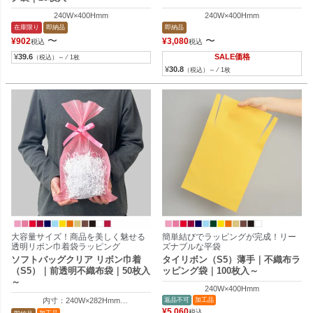
240W×400Hmm
240W×400Hmm
在庫限り
即納品
即納品
〜
〜
¥
902
¥
3,080
税込
税込
¥
39.6
SALE価格
（税込）～ ⁄ 1枚
¥
30.8
（税込）～ ⁄ 1枚
大容量サイズ！商品を美しく魅せる
簡単結びでラッピングが完成！リー
透明リボン巾着袋ラッピング
ズナブルな平袋
ソフトバッグクリア リボン巾着
タイリボン（S5）薄手｜不織布ラ
（S5）｜前透明不織布袋｜50枚入
ッピング袋｜100枚入～
～
240W×400Hmm
内寸：240W×282Hmm
返品不可
加工品
外寸：240W×400Hmm
¥
5,060
税込