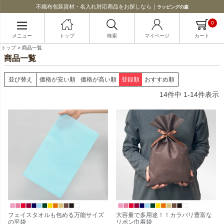
不織布包装資材・名入れ対応商品をお探しなら｜
ラッピングの森
0
メニュー
トップ
検索
マイページ
カート
トップ
商品一覧
商品一覧
並び替え
価格が安い順
価格が高い順
登録順
おすすめ順
14
件中
1
-
14
件表示
フェイスタオルも包める万能サイズ
大容量で多用途！！カラバリ豊富な
の平袋
リボン巾着袋