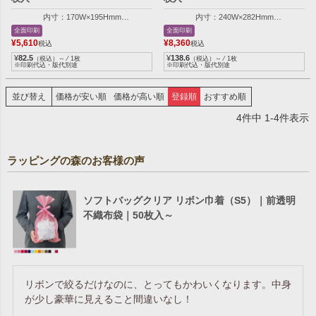
内寸：170W×195Hmm
内寸：240W×282Hmm
外寸：170W×300Hmm
外寸：240W×400Hmm
全面印刷
全面印刷
¥
5,610
¥
8,360
税込
税込
¥
82.5
¥
138.6
（税込）～ ⁄ 1枚
（税込）～ ⁄ 1枚
※印刷代込・版代別途
※印刷代込・版代別途
並び替え
価格が安い順
価格が高い順
登録順
おすすめ順
4
件中
1
-
4
件表示
ラッピングの森のお客様の声
ソフトバッグクリア リボン巾着（S5）｜前透明
不織布袋｜50枚入～
リボンで絞るだけなのに、とってもかわいくなります。中身
が少し豪華に見えること間違いなし！