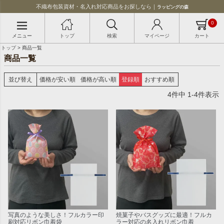
不織布包装資材・名入れ対応商品をお探しなら｜
ラッピングの森
0
メニュー
トップ
検索
マイページ
カート
トップ
商品一覧
商品一覧
並び替え
価格が安い順
価格が高い順
登録順
おすすめ順
4
件中
1
-
4
件表示
写真のような美しさ！フルカラー印
焼菓子やバスグッズに最適！フルカ
刷対応リボン巾着袋
ラー対応の名入れリボン巾着