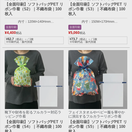
【全面印刷】ソフトバッグPET リ
【全面印刷】ソフトバッグPET リ
ボン巾着（S2）｜不織布袋｜100
ボン巾着（S3）｜不織布袋｜100
枚入
枚入
内寸：120W×140Hmm
内寸：150W×170Hmm
外寸：120W×200Hmm
外寸：150W×250Hmm
全面印刷
全面印刷
¥
4,400
¥
5,060
税込
税込
¥
62.7
¥
73.7
（税込）～ ⁄ 1枚
（税込）～ ⁄ 1枚
※印刷代込・版代別途
※印刷代込・版代別途
靴下や財布を彩るフルカラー対応ラ
フェイスタオルやベビー服を華やか
ッピング巾着
に演出するフルカラーリボン巾着
【全面印刷】ソフトバッグPET リ
【全面印刷】ソフトバッグPET リ
ボン巾着（S4）｜不織布袋｜100
ボン巾着（S5）｜不織布袋｜100
枚入
枚入