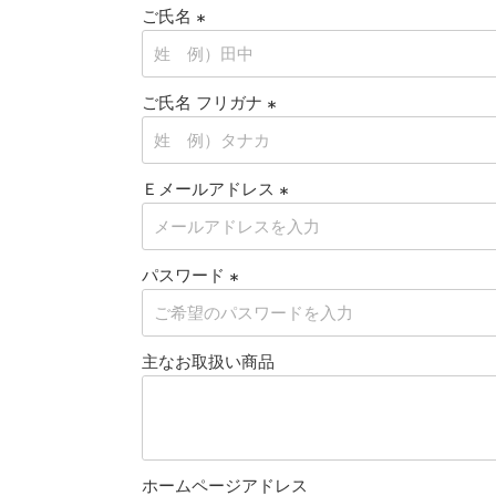
ご氏名
(
必
ご氏名 フリガナ
須
)
(
必
Ｅメールアドレス
須
)
(
必
パスワード
須
)
(
必
主なお取扱い商品
須
)
ホームページアドレス