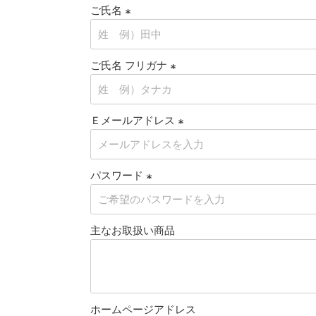
ご氏名
(
必
ご氏名 フリガナ
須
)
(
必
Ｅメールアドレス
須
)
(
必
パスワード
須
)
(
必
主なお取扱い商品
須
)
ホームページアドレス