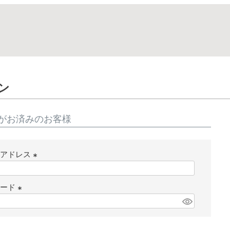
ン
がお済みのお客様
ルアドレス
(
必
ワード
須
(
)
必
須