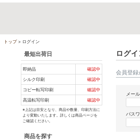
トップ
ログイン
ログイ
最短出荷日
即納品
確認中
会員登録
シルク印刷
確認中
コピー転写印刷
確認中
メー
高温転写印刷
確認中
※上記は目安となり、商品や数量、印刷方法に
パス
より変動いたします。詳しくは商品ページを
ご確認ください。
商品を探す