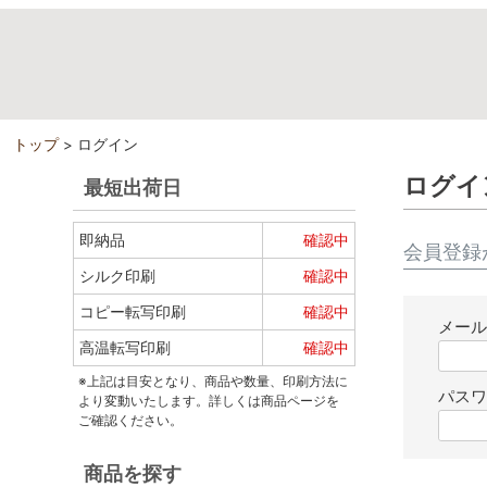
トップ
ログイン
ログイ
最短出荷日
即納品
確認中
会員登録
シルク印刷
確認中
コピー転写印刷
確認中
メー
高温転写印刷
確認中
※上記は目安となり、商品や数量、印刷方法に
パス
より変動いたします。詳しくは商品ページを
ご確認ください。
商品を探す