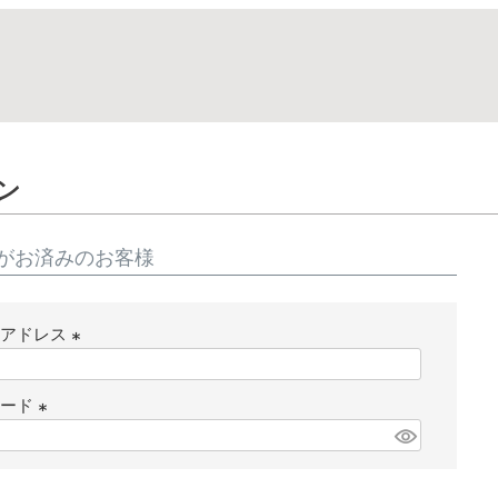
ン
がお済みのお客様
ルアドレス
(
必
ワード
須
(
)
必
須