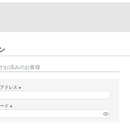
ン
がお済みのお客様
ルアドレス
(
必
ワード
須
(
)
必
須