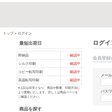
トップ
ログイン
ログイ
最短出荷日
即納品
確認中
会員登録
シルク印刷
確認中
コピー転写印刷
確認中
メー
高温転写印刷
確認中
※上記は目安となり、商品や数量、印刷方法に
パス
より変動いたします。詳しくは商品ページを
ご確認ください。
商品を探す