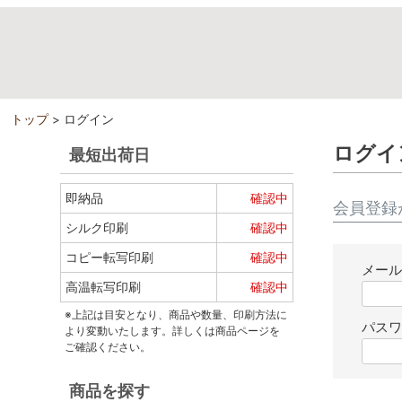
トップ
ログイン
ログイ
最短出荷日
即納品
確認中
会員登録
シルク印刷
確認中
コピー転写印刷
確認中
メー
高温転写印刷
確認中
※上記は目安となり、商品や数量、印刷方法に
パス
より変動いたします。詳しくは商品ページを
ご確認ください。
商品を探す