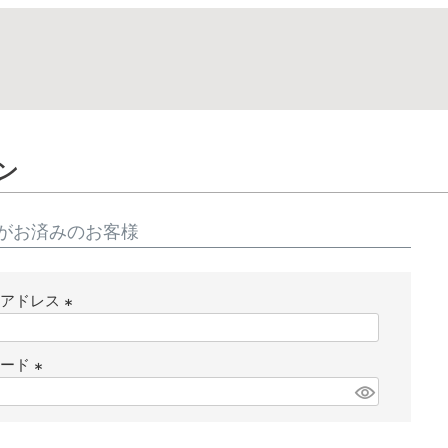
ン
がお済みのお客様
ルアドレス
(
必
ワード
須
(
)
必
須