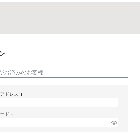
ン
がお済みのお客様
ルアドレス
(
必
ワード
須
(
)
必
須