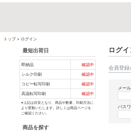
トップ
ログイン
ログイ
最短出荷日
即納品
確認中
会員登録
シルク印刷
確認中
コピー転写印刷
確認中
メー
高温転写印刷
確認中
※上記は目安となり、商品や数量、印刷方法に
パス
より変動いたします。詳しくは商品ページを
ご確認ください。
商品を探す