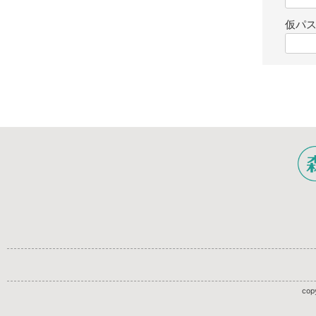
仮パ
copy