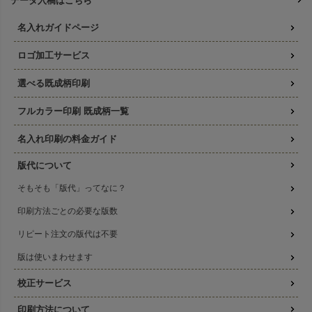
データ入稿はこちら
名入れガイドページ
ロゴ加工サービス
選べる既成柄印刷
フルカラー印刷 既成柄一覧
名入れ印刷の料金ガイド
版代について
そもそも「版代」ってなに？
印刷方法ごとの必要な版数
リピート注文の版代は不要
版は使いまわせます
校正サービス
印刷方法について