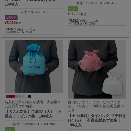
内寸：130W×152H×100Dmm
100枚入
外寸：130W×205H×100Dmm
名入れ
内寸：240W×197H
¥
11,880
税込
外寸：240W×212H
全面印刷
¥
168.3
納品時の全長：380Hmm
（税込）～ ⁄ 1枚
¥
5,060
税込
※印刷代込・版代別途
¥
105.6
（税込）～ ⁄ 1枚
※印刷代込・版代別途
名入れで和の魅力を演出！大容量＆
自由なデザインでラッピングでき
安定品質の巾着袋
る、フルカラー印刷可能な風呂敷バ
ッグ
【名入れ対応】巾着袋（大）｜不
【全面印刷】タイパック マチ付き
織布ラッピング袋｜100枚入
FP（S）｜不織布製あずま袋｜
内寸：140W×185H×110Dmm
100枚入
外寸：140W×255H×110Dmm
名入れ