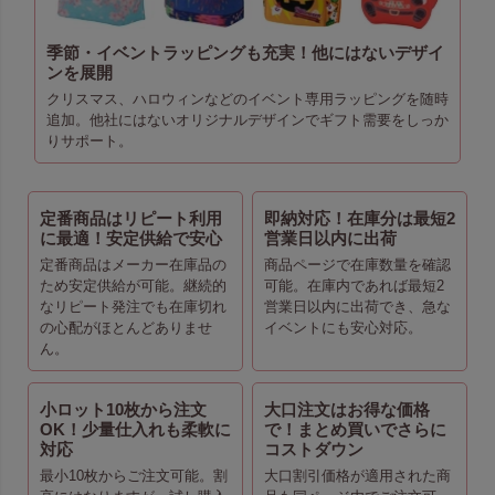
季節・イベントラッピングも充実！他にはないデザイ
ンを展開
クリスマス、ハロウィンなどのイベント専用ラッピングを随時
追加。他社にはないオリジナルデザインでギフト需要をしっか
りサポート。
定番商品はリピート利用
即納対応！在庫分は最短2
に最適！安定供給で安心
営業日以内に出荷
定番商品はメーカー在庫品の
商品ページで在庫数量を確認
ため安定供給が可能。継続的
可能。在庫内であれば最短2
なリピート発注でも在庫切れ
営業日以内に出荷でき、急な
の心配がほとんどありませ
イベントにも安心対応。
ん。
小ロット10枚から注文
大口注文はお得な価格
OK！少量仕入れも柔軟に
で！まとめ買いでさらに
対応
コストダウン
最小10枚からご注文可能。割
大口割引価格が適用された商