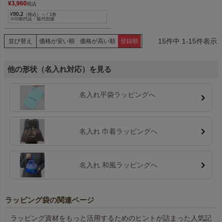
¥
3,960
税込
¥
90.2
（税込）～ ⁄ 1枚
※印刷代込・版代別途
15
件中
1
-
15
件表示
並び替え
価格が安い順
価格が高い順
登録順
他の形状（名入れ対応）を見る
名入れ平袋ラッピングへ
名入れ 巾着ラッピングへ
名入れ 和風ラッピングへ
ラッピング袋の関連ページ
ラッピング資材をもっと活用するためのヒントが詰まった人気記