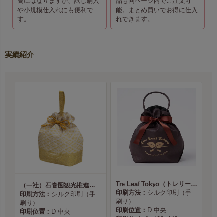
高にはなりますが、試し購入
品も同ページ内でご注文可
や小規模仕入れにも便利で
能。まとめ買いでお得に仕入
す。
れできます。
実績紹介
Tre Leaf Tokyo（トレリーフ東京） 様
（一社）石巻圏観光推進機構様
印刷方法：
シルク印刷（手
印刷方法：
シルク印刷（手
刷り）
刷り）
印刷位置：
D 中央
印刷位置：
D 中央