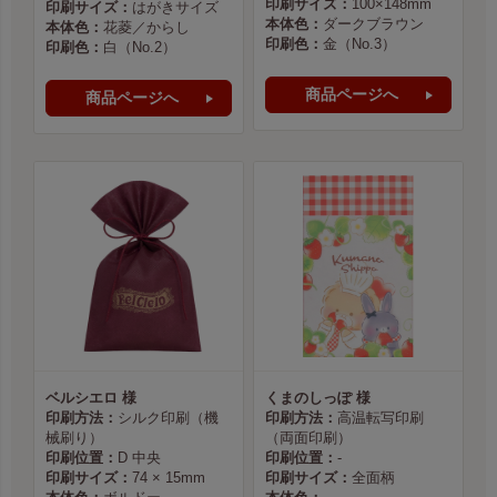
印刷サイズ：
100×148mm
印刷サイズ：
はがきサイズ
本体色：
ダークブラウン
本体色：
花菱／からし
印刷色：
金（No.3）
印刷色：
白（No.2）
商品ページへ
商品ページへ
ベルシエロ 様
くまのしっぽ 様
印刷方法：
シルク印刷（機
印刷方法：
高温転写印刷
械刷り）
（両面印刷）
印刷位置：
D 中央
印刷位置：
-
印刷サイズ：
74 × 15mm
印刷サイズ：
全面柄