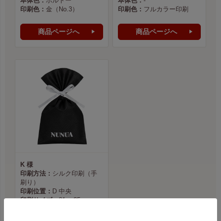
本体色：
ボルドー
本体色：
-
印刷色：
金（No.3）
印刷色：
フルカラー印刷
商品ページへ
商品ページへ
K 様
印刷方法：
シルク印刷（手
刷り）
印刷位置：
D 中央
印刷サイズ：
81 × 35mm
本体色：
黒
印刷色：
白（No.2）