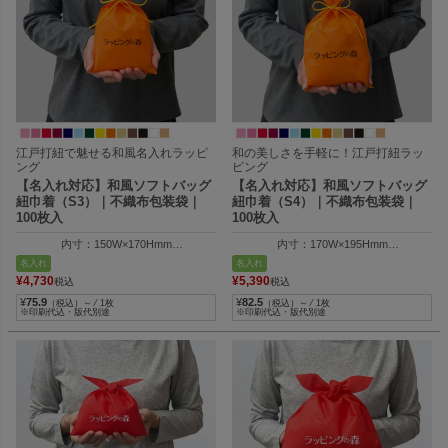
江戸打紐で魅せる和風名入れラッピ
和の美しさを手軽に！江戸打紐ラッ
ング
ピング
【名入れ対応】和風ソフトバッグ
【名入れ対応】和風ソフトバッグ
紐巾着（S3）｜不織布包装袋｜
紐巾着（S4）｜不織布包装袋｜
100枚入
100枚入
内寸：150W×170Hmm
内寸：170W×195Hmm
外寸：150W×250Hmm
外寸：170W×300Hmm
名入れ
名入れ
¥
4,730
¥
5,390
税込
税込
¥
75.9
¥
82.5
（税込）～ ⁄ 1枚
（税込）～ ⁄ 1枚
※印刷代込・版代別途
※印刷代込・版代別途