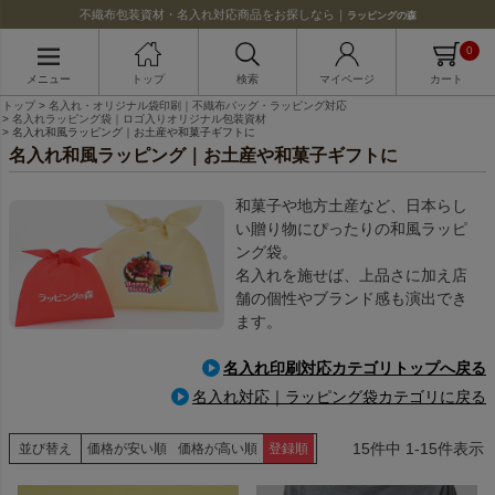
不織布包装資材・名入れ対応商品をお探しなら｜
ラッピングの森
0
メニュー
トップ
検索
マイページ
カート
トップ
名入れ・オリジナル袋印刷｜不織布バッグ・ラッピング対応
名入れラッピング袋｜ロゴ入りオリジナル包装資材
名入れ和風ラッピング｜お土産や和菓子ギフトに
名入れ和風ラッピング｜お土産や和菓子ギフトに
和菓子や地方土産など、日本らし
い贈り物にぴったりの和風ラッピ
ング袋。
名入れを施せば、上品さに加え店
舗の個性やブランド感も演出でき
ます。
名入れ印刷対応カテゴリトップへ戻る
名入れ対応｜ラッピング袋カテゴリに戻る
15
件中
1
-
15
件表示
並び替え
価格が安い順
価格が高い順
登録順