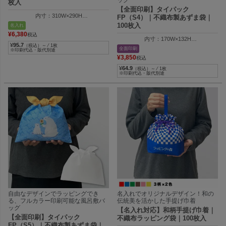
枚入
【全面印刷】タイパック
内寸：310W×290H
FP（S4）｜不織布製あずま袋｜
外寸：310W×305H
100枚入
名入れ
納品時の全長：480Hmm
¥
6,380
税込
内寸：170W×132H
¥
95.7
（税込）～ ⁄ 1枚
外寸：170W×147H
全面印刷
※印刷代込・版代別途
納品時の全長：280Hmm
¥
3,850
税込
¥
64.9
（税込）～ ⁄ 1枚
※印刷代込・版代別途
自由なデザインでラッピングでき
名入れでオリジナルデザイン！和の
る、フルカラー印刷可能な風呂敷バ
伝統美を活かした手提げ巾着
ッグ
【名入れ対応】和柄手提げ巾着｜
【全面印刷】タイパック
不織布ラッピング袋｜100枚入
FP（S5）｜不織布製あずま袋｜