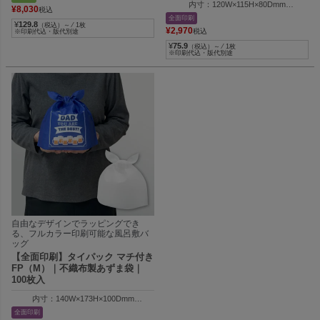
内寸：120W×115H×80Dmm
¥
8,030
税込
外寸：120W×130H×80Dmm
全面印刷
¥
129.8
納品時の全長：280Hmm
（税込）～ ⁄ 1枚
¥
2,970
税込
※印刷代込・版代別途
¥
75.9
（税込）～ ⁄ 1枚
※印刷代込・版代別途
自由なデザインでラッピングでき
る、フルカラー印刷可能な風呂敷バ
ッグ
【全面印刷】タイパック マチ付き
FP（M）｜不織布製あずま袋｜
100枚入
内寸：140W×173H×100Dmm
外寸：140W×188H×100Dmm
全面印刷
納品時の全長：330Hmm