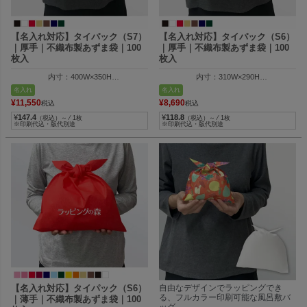
【名入れ対応】タイパック（S7）
【名入れ対応】タイパック（S6）
｜厚手｜不織布製あずま袋｜100
｜厚手｜不織布製あずま袋｜100
枚入
枚入
内寸：400W×350H
内寸：310W×290H
外寸：410W×365H
外寸：310W×305H
名入れ
名入れ
納品時の全長：580Hmm
納品時の全長：480Hmm
¥
11,550
¥
8,690
税込
税込
¥
147.4
¥
118.8
（税込）～ ⁄ 1枚
（税込）～ ⁄ 1枚
※印刷代込・版代別途
※印刷代込・版代別途
【名入れ対応】タイパック（S6）
自由なデザインでラッピングでき
る、フルカラー印刷可能な風呂敷バ
｜薄手｜不織布製あずま袋｜100
ッグ