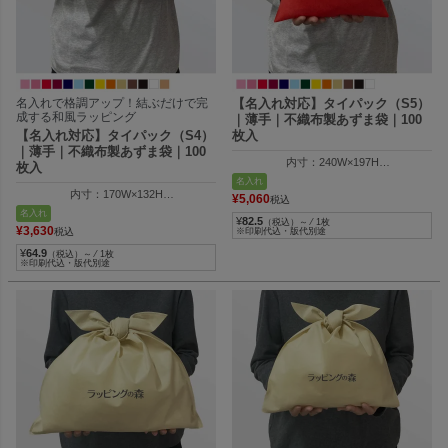
名入れで格調アップ！結ぶだけで完
【名入れ対応】タイパック（S5）
成する和風ラッピング
｜薄手｜不織布製あずま袋｜100
【名入れ対応】タイパック（S4）
枚入
｜薄手｜不織布製あずま袋｜100
内寸：240W×197H
枚入
外寸：240W×212H
名入れ
納品時の全長：380Hmm
内寸：170W×132H
¥
5,060
税込
外寸：170W×147H
名入れ
¥
82.5
（税込）～ ⁄ 1枚
納品時の全長：280Hmm
¥
3,630
※印刷代込・版代別途
税込
¥
64.9
（税込）～ ⁄ 1枚
※印刷代込・版代別途