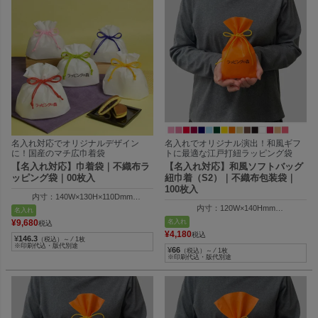
名入れ対応でオリジナルデザイン
名入れでオリジナル演出！和風ギフ
に！国産のマチ広巾着袋
トに最適な江戸打紐ラッピング袋
【名入れ対応】巾着袋｜不織布ラ
【名入れ対応】和風ソフトバッグ
ッピング袋｜00枚入
紐巾着（S2）｜不織布包装袋｜
100枚入
内寸：140W×130H×110Dmm
外寸：140W×205H×110Dmm
内寸：120W×140Hmm
名入れ
外寸：120W×200Hmm
名入れ
¥
9,680
税込
¥
4,180
税込
¥
146.3
（税込）～ ⁄ 1枚
※印刷代込・版代別途
¥
66
（税込）～ ⁄ 1枚
※印刷代込・版代別途