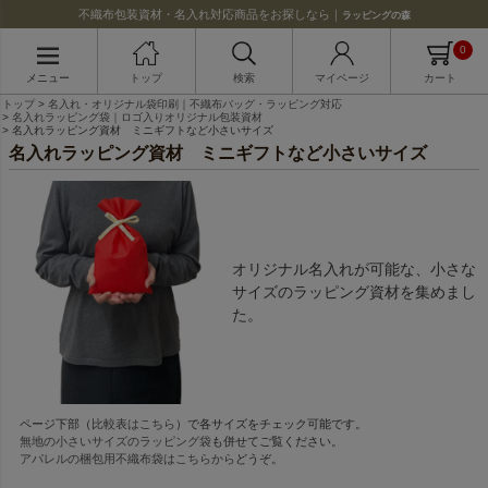
不織布包装資材・名入れ対応商品をお探しなら｜
ラッピングの森
0
メニュー
トップ
検索
マイページ
カート
トップ
名入れ・オリジナル袋印刷｜不織布バッグ・ラッピング対応
名入れラッピング袋｜ロゴ入りオリジナル包装資材
名入れラッピング資材 ミニギフトなど小さいサイズ
名入れラッピング資材 ミニギフトなど小さいサイズ
オリジナル名入れが可能な、小さな
サイズのラッピング資材を集めまし
た。
ページ下部（
比較表はこちら
）で各サイズをチェック可能です。
無地の小さいサイズのラッピング袋
も併せてご覧ください。
アパレルの梱包用不織布袋はこちらから
どうぞ。