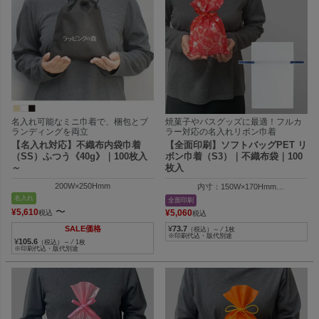
名入れ可能なミニ巾着で、梱包とブ
焼菓子やバスグッズに最適！フルカ
ランディングを両立
ラー対応の名入れリボン巾着
【名入れ対応】不織布内袋巾着
【全面印刷】ソフトバッグPET リ
（SS）ふつう《40g》｜100枚入
ボン巾着（S3）｜不織布袋｜100
～
枚入
200W×250Hmm
内寸：150W×170Hmm
外寸：150W×250Hmm
名入れ
全面印刷
〜
¥
5,610
¥
5,060
税込
税込
SALE価格
¥
73.7
（税込）～ ⁄ 1枚
※印刷代込・版代別途
¥
105.6
（税込）～ ⁄ 1枚
※印刷代込・版代別途