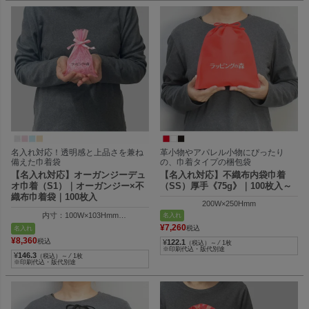
名入れ対応！透明感と上品さを兼ね
革小物やアパレル小物にぴったり
備えた巾着袋
の、巾着タイプの梱包袋
【名入れ対応】オーガンジーデュ
【名入れ対応】不織布内袋巾着
オ巾着（S1）｜オーガンジー×不
（SS）厚手《75g》｜100枚入～
織布巾着袋｜100枚入
200W×250Hmm
内寸：100W×103Hmm
名入れ
外寸：100W×150Hmm
¥
7,260
税込
名入れ
¥
8,360
税込
¥
122.1
（税込）～ ⁄ 1枚
※印刷代込・版代別途
¥
146.3
（税込）～ ⁄ 1枚
※印刷代込・版代別途