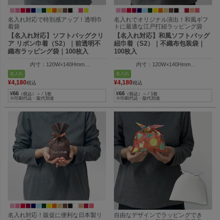
名入れ対応で特別感アップ！透明巾
名入れでオリジナル演出！和風ギフ
着袋
トに最適な江戸打紐ラッピング袋
【名入れ対応】ソフトバッグクリ
【名入れ対応】和風ソフトバッグ
ア リボン巾着（S2）｜前透明不
紐巾着（S2）｜不織布包装袋｜
織布ラッピング袋｜100枚入
100枚入
内寸：120W×140Hmm
内寸：120W×140Hmm
外寸：120W×200Hmm
外寸：120W×200Hmm
名入れ
名入れ
¥
4,180
¥
4,180
税込
税込
¥
66
¥
66
（税込）～ ⁄ 1枚
（税込）～ ⁄ 1枚
※印刷代込・版代別途
※印刷代込・版代別途
名入れ対応！販促に便利な日本製リ
自由なデザインでラッピングでき