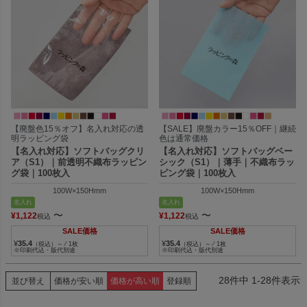
【廃盤色15％オフ】名入れ対応の透
【SALE】廃盤カラー15％OFF｜継続
明ラッピング袋
色は通常価格
【名入れ対応】ソフトバッグクリ
【名入れ対応】ソフトバッグベー
ア（S1）｜前透明不織布ラッピン
シック（S1）｜薄手｜不織布ラッ
グ袋｜100枚入
ピング袋｜100枚入
100W×150Hmm
100W×150Hmm
名入れ
名入れ
〜
〜
¥
1,122
¥
1,122
税込
税込
SALE価格
SALE価格
¥
35.4
¥
35.4
（税込）～ ⁄ 1枚
（税込）～ ⁄ 1枚
※印刷代込・版代別途
※印刷代込・版代別途
28
件中
1
-
28
件表示
並び替え
価格が安い順
価格が高い順
登録順