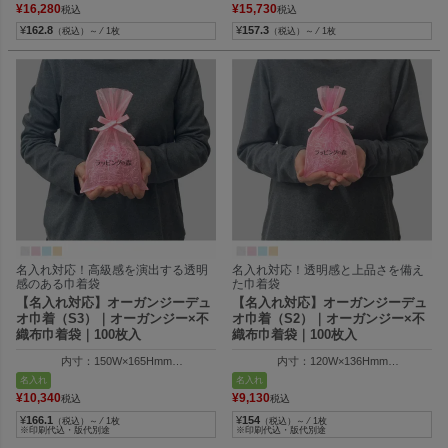
リボン幅：15mm
リボン幅：15mm
¥
16,280
¥
15,730
税込
税込
¥
162.8
¥
157.3
（税込）～ ⁄ 1枚
（税込）～ ⁄ 1枚
名入れ対応！高級感を演出する透明
名入れ対応！透明感と上品さを備え
感のある巾着袋
た巾着袋
【名入れ対応】オーガンジーデュ
【名入れ対応】オーガンジーデュ
オ巾着（S3）｜オーガンジー×不
オ巾着（S2）｜オーガンジー×不
織布巾着袋｜100枚入
織布巾着袋｜100枚入
内寸：150W×165Hmm
内寸：120W×136Hmm
外寸：150W×250Hmm
外寸：120W×200Hmm
名入れ
名入れ
¥
10,340
¥
9,130
税込
税込
¥
166.1
¥
154
（税込）～ ⁄ 1枚
（税込）～ ⁄ 1枚
※印刷代込・版代別途
※印刷代込・版代別途