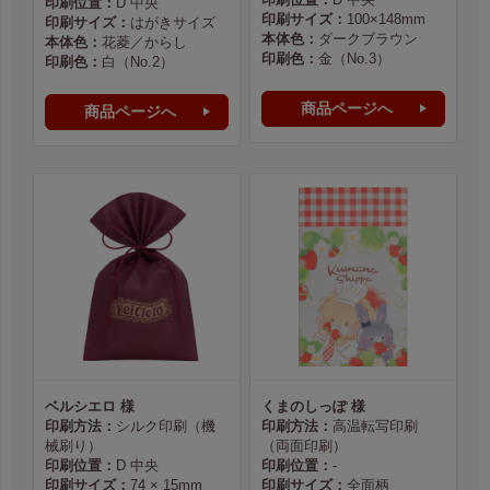
印刷位置：
D 中央
印刷サイズ：
100×148mm
印刷サイズ：
はがきサイズ
本体色：
ダークブラウン
本体色：
花菱／からし
印刷色：
金（No.3）
印刷色：
白（No.2）
商品ページへ
商品ページへ
ベルシエロ 様
くまのしっぽ 様
印刷方法：
シルク印刷（機
印刷方法：
高温転写印刷
械刷り）
（両面印刷）
印刷位置：
D 中央
印刷位置：
-
印刷サイズ：
74 × 15mm
印刷サイズ：
全面柄