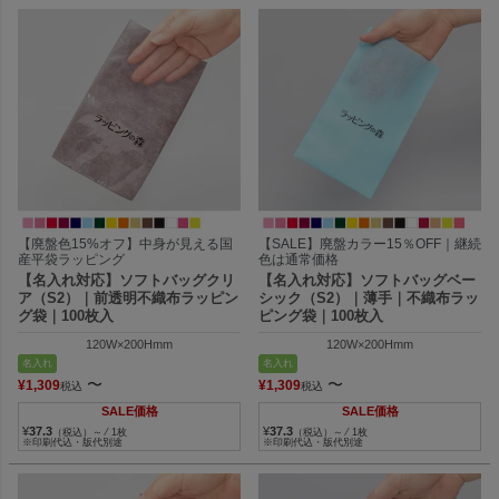
【廃盤色15%オフ】中身が見える国
【SALE】廃盤カラー15％OFF｜継続
産平袋ラッピング
色は通常価格
【名入れ対応】ソフトバッグクリ
【名入れ対応】ソフトバッグベー
ア（S2）｜前透明不織布ラッピン
シック（S2）｜薄手｜不織布ラッ
グ袋｜100枚入
ピング袋｜100枚入
120W×200Hmm
120W×200Hmm
名入れ
名入れ
〜
〜
¥
1,309
¥
1,309
税込
税込
SALE価格
SALE価格
¥
37.3
¥
37.3
（税込）～ ⁄ 1枚
（税込）～ ⁄ 1枚
※印刷代込・版代別途
※印刷代込・版代別途