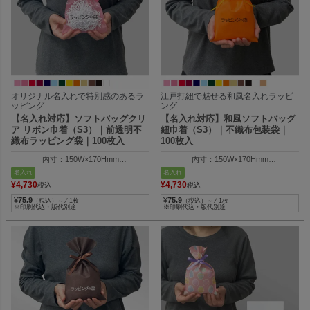
オリジナル名入れで特別感のあるラ
江戸打紐で魅せる和風名入れラッピ
ッピング
ング
【名入れ対応】ソフトバッグクリ
【名入れ対応】和風ソフトバッグ
ア リボン巾着（S3）｜前透明不
紐巾着（S3）｜不織布包装袋｜
織布ラッピング袋｜100枚入
100枚入
内寸：150W×170Hmm
内寸：150W×170Hmm
外寸：150W×250Hmm
外寸：150W×250Hmm
名入れ
名入れ
¥
4,730
¥
4,730
税込
税込
¥
75.9
¥
75.9
（税込）～ ⁄ 1枚
（税込）～ ⁄ 1枚
※印刷代込・版代別途
※印刷代込・版代別途