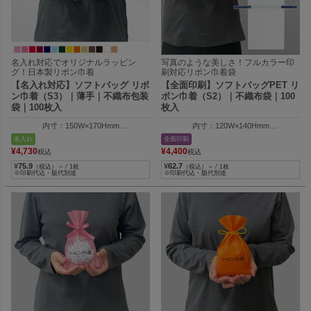
名入れ対応でオリジナルラッピン
写真のような美しさ！フルカラー印
グ！日本製リボン巾着
刷対応リボン巾着袋
【名入れ対応】ソフトバッグ リボ
【全面印刷】ソフトバッグPET リ
ン巾着（S3）｜薄手｜不織布包装
ボン巾着（S2）｜不織布袋｜100
袋｜100枚入
枚入
内寸：150W×170Hmm
内寸：120W×140Hmm
外寸：150W×250Hmm
外寸：120W×200Hmm
名入れ
全面印刷
¥
4,730
¥
4,400
税込
税込
¥
75.9
¥
62.7
（税込）～ ⁄ 1枚
（税込）～ ⁄ 1枚
※印刷代込・版代別途
※印刷代込・版代別途