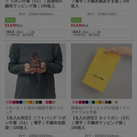
ア リボン巾着（S1）｜前透明不
｜薄手｜不織布製あずま袋｜100
織布ラッピング袋｜100枚入
枚入
内寸：100W×105Hmm
内寸：170W×132H
外寸：100W×150Hmm
外寸：170W×147H
名入れ
名入れ
納品時の全長：280Hmm
¥
3,630
¥
3,630
税込
税込
¥
60.5
¥
64.9
（税込）～ ⁄ 1枚
（税込）～ ⁄ 1枚
※印刷代込・版代別途
※印刷代込・版代別途
リボンセット済みの国産巾着ラッピ
簡単結びでラッピングが完成！リー
ング
ズナブルな平袋
【名入れ対応】ソフトバッグ リボ
【名入れ対応】タイリボン（S3）
ン巾着（S1）｜薄手｜不織布包装
｜薄手｜不織布ラッピング袋｜
袋｜100枚入
100枚入
内寸：100W×105Hmm
内寸：W150×H163mm