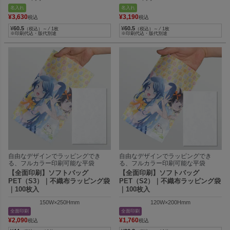
外寸：100W×150Hmm
外寸：W150×H250mm
名入れ
名入れ
¥
3,630
¥
3,190
税込
税込
¥
60.5
¥
60.5
（税込）～ ⁄ 1枚
（税込）～ ⁄ 1枚
※印刷代込・版代別途
※印刷代込・版代別途
自由なデザインでラッピングでき
自由なデザインでラッピングでき
る、フルカラー印刷可能な平袋
る、フルカラー印刷可能な平袋
【全面印刷】ソフトバッグ
【全面印刷】ソフトバッグ
PET（S3）｜不織布ラッピング袋
PET（S2）｜不織布ラッピング袋
｜100枚入
｜100枚入
150W×250Hmm
120W×200Hmm
全面印刷
全面印刷
¥
2,090
¥
1,760
税込
税込