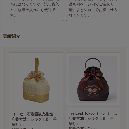
高にはなりますが、試し購入
品も同ページ内でご注文可
や小規模仕入れにも便利で
能。まとめ買いでお得に仕入
す。
れできます。
実績紹介
Tre Leaf Tokyo（トレリーフ東京） 様
（一社）石巻圏観光推進機構様
印刷方法：
シルク印刷（手
印刷方法：
シルク印刷（手
刷り）
刷り）
印刷位置：
D 中央