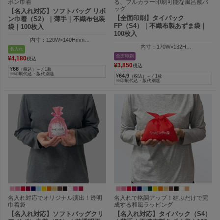
ボン巾着
る、フルカラー印刷可能な風呂敷バ
ッグ
【名入れ対応】ソフトバッグ リボ
【全面印刷】タイパック
ン巾着（S2）｜薄手｜不織布包装
FP（S4）｜不織布製あずま袋｜
袋｜100枚入
100枚入
内寸：120W×140Hmm
内寸：170W×132H
外寸：120W×200Hmm
名入れ
外寸：170W×147H
全面印刷
¥
4,180
税込
納品時の全長：280Hmm
¥
3,850
税込
¥
66
（税込）～ ⁄ 1枚
※印刷代込・版代別途
¥
64.9
（税込）～ ⁄ 1枚
※印刷代込・版代別途
名入れ対応でオリジナル演出！透明
名入れで格調アップ！結ぶだけで完
巾着袋
成する和風ラッピング
【名入れ対応】ソフトバッグクリ
【名入れ対応】タイパック（S4）