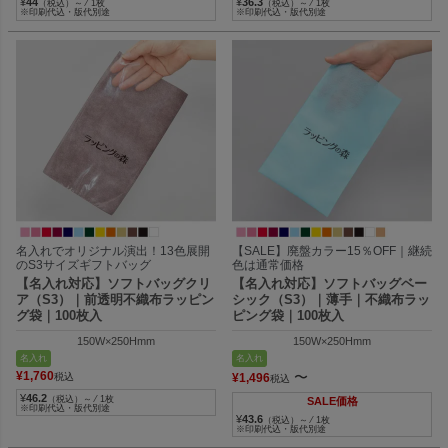
¥
44
¥
36.3
（税込）～ ⁄ 1枚
（税込）～ ⁄ 1枚
※印刷代込・版代別途
※印刷代込・版代別途
名入れでオリジナル演出！13色展開
【SALE】廃盤カラー15％OFF｜継続
のS3サイズギフトバッグ
色は通常価格
【名入れ対応】ソフトバッグクリ
【名入れ対応】ソフトバッグベー
ア（S3）｜前透明不織布ラッピン
シック（S3）｜薄手｜不織布ラッ
グ袋｜100枚入
ピング袋｜100枚入
150W×250Hmm
150W×250Hmm
名入れ
名入れ
¥
1,760
〜
税込
¥
1,496
税込
¥
46.2
（税込）～ ⁄ 1枚
SALE価格
※印刷代込・版代別途
¥
43.6
（税込）～ ⁄ 1枚
※印刷代込・版代別途