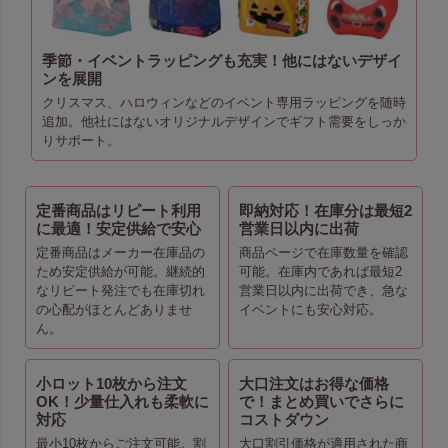
季節・イベントラッピングも充実！他にはないデザイ
ンを展開
クリスマス、ハロウィンなどのイベント専用ラッピングを随時
追加。他社にはないオリジナルデザインでギフト需要をしっか
りサポート。
定番商品はリピート利用
即納対応！在庫分は最短2
に最適！安定供給で安心
営業日以内に出荷
定番商品はメーカー在庫品の
商品ページで在庫数量を確認
ため安定供給が可能。継続的
可能。在庫内であれば最短2
なリピート発注でも在庫切れ
営業日以内に出荷でき、急な
の心配がほとんどありませ
イベントにも安心対応。
ん。
小ロット10枚から注文
大口注文はお得な価格
OK！少量仕入れも柔軟に
で！まとめ買いでさらに
対応
コストダウン
最小10枚からご注文可能。割
大口割引価格が適用された商