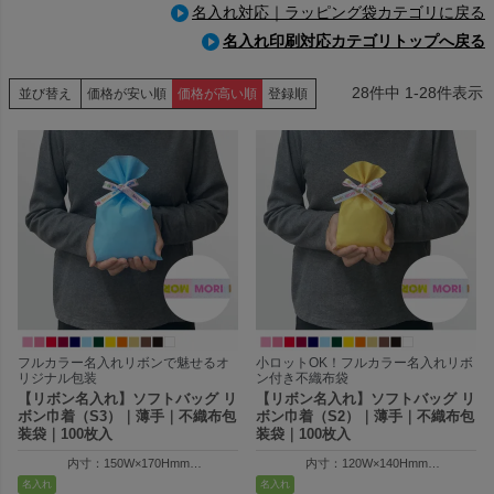
名入れ対応｜ラッピング袋カテゴリに戻る
名入れ印刷対応カテゴリトップへ戻る
28
件中
1
-
28
件表示
並び替え
価格が安い順
価格が高い順
登録順
フルカラー名入れリボンで魅せるオ
小ロットOK！フルカラー名入れリボ
リジナル包装
ン付き不織布袋
【リボン名入れ】ソフトバッグ リ
【リボン名入れ】ソフトバッグ リ
ボン巾着（S3）｜薄手｜不織布包
ボン巾着（S2）｜薄手｜不織布包
装袋｜100枚入
装袋｜100枚入
内寸：150W×170Hmm
内寸：120W×140Hmm
外寸：150W×250Hmm
外寸：120W×200Hmm
名入れ
名入れ