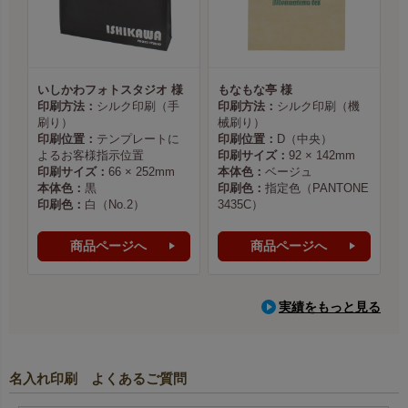
いしかわフォトスタジオ 様
もなもな亭 様
印刷方法：
シルク印刷（手
印刷方法：
シルク印刷（機
刷り）
械刷り）
印刷位置：
テンプレートに
印刷位置：
D（中央）
よるお客様指示位置
印刷サイズ：
92 × 142mm
印刷サイズ：
66 × 252mm
本体色：
ベージュ
本体色：
黒
印刷色：
指定色（PANTONE
印刷色：
白（No.2）
3435C）
商品ページへ
商品ページへ
実績をもっと見る
名入れ印刷 よくあるご質問