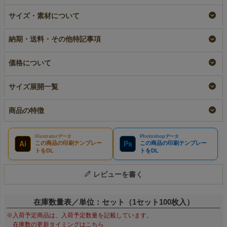
ラミ不織布バッグ 底
【小ロット】ラミ不織
【名入れ大ロット】ラ
サイズ・素材について
マチ A4横サイズ｜
布バッグ 底マチ
ミ不織布バッグ 底マ
100枚入～
A4横サイズ｜10枚入
チ A4横サイズ｜100
～
枚入～
即納品｜ラミ
納期・送料・その他特記事項
大ロット｜ラミ
¥
9,130
税込
〜
¥
1,848
税込
〜
¥
9,130
税込
価格について
サイズ展開一覧
商品の特徴
Illustratorデータ
Photoshopデータ
Ai
Ps
この商品の印刷テンプレー
この商品の印刷テンプレー
トをDL
トをDL
レビューを書く
在庫数量表／単位：セット（1セット100枚入）
※入荷予定商品は、入荷予定数量を記載しています。
在庫数の更新タイミングはこちら