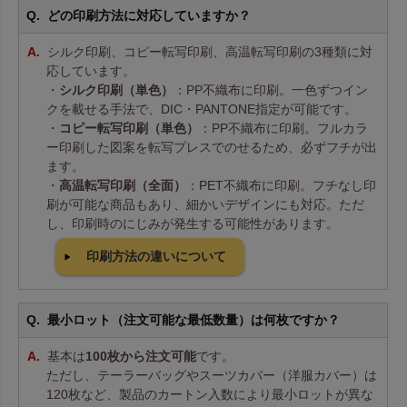
どの印刷方法に対応していますか？
シルク印刷、コピー転写印刷、高温転写印刷の3種類に対
応しています。
・
シルク印刷（単色）
：PP不織布に印刷。一色ずつイン
クを載せる手法で、DIC・PANTONE指定が可能です。
・
コピー転写印刷（単色）
：PP不織布に印刷。フルカラ
ー印刷した図案を転写プレスでのせるため、必ずフチが出
ます。
・
高温転写印刷（全面）
：PET不織布に印刷。フチなし印
刷が可能な商品もあり、細かいデザインにも対応。ただ
し、印刷時のにじみが発生する可能性があります。
印刷方法の違いについて
最小ロット（注文可能な最低数量）は何枚ですか？
基本は
100枚から注文可能
です。
ただし、テーラーバッグやスーツカバー（洋服カバー）は
120枚など、製品のカートン入数により最小ロットが異な