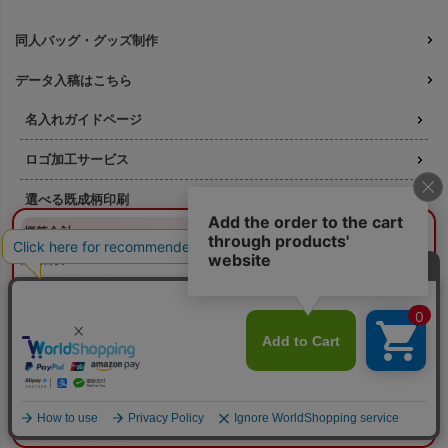
同人バッグ・グッズ制作
データ入稿はこちら
名入れガイドページ
ロゴ加工サービス
選べる既成柄印刷
¥0
概算合計
閉じる
フルカラー印刷 既成柄一覧
納期目安：
—
—
名入れ印刷の料金ガイド
数量：
—
本体色：
選択してください
印刷位置：
選択してください
印刷サイズ：
—
版代について
印刷色：
—
2色目：
2色印刷をしない
そもそも「版代」ってなに？
オプション：
特殊インクを使用しない
本体代：
¥0
印刷代：
¥0
印刷方法ごとの必要な版数
オプション代：
¥0
版代：
¥0
校正：
¥0
リピート注文の版代は不要
※送料は未反映