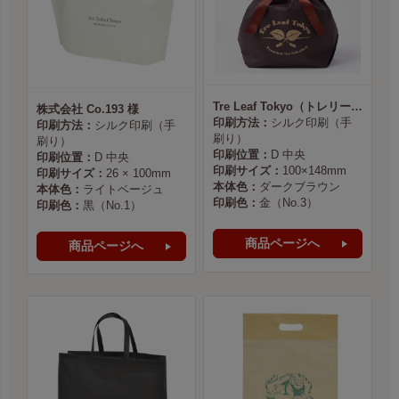
Tre Leaf Tokyo（トレリーフ東京） 様
株式会社 Co.193 様
印刷方法：
シルク印刷（手
印刷方法：
シルク印刷（手
刷り）
刷り）
印刷位置：
D 中央
印刷位置：
D 中央
印刷サイズ：
100×148mm
印刷サイズ：
26 × 100mm
本体色：
ダークブラウン
本体色：
ライトベージュ
印刷色：
金（No.3）
印刷色：
黒（No.1）
商品ページへ
商品ページへ