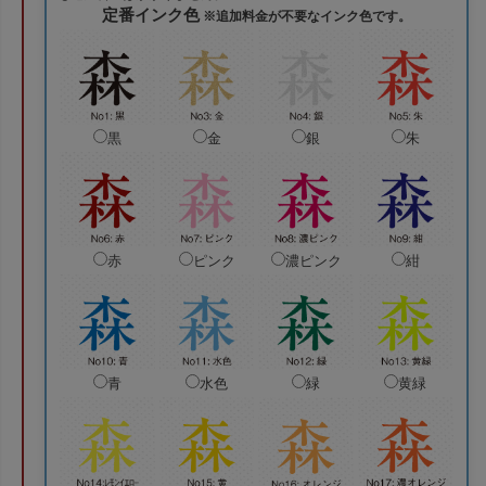
定番インク色
※追加料金が不要なインク色です。
黒
金
銀
朱
赤
ピンク
濃ピンク
紺
青
水色
緑
黄緑