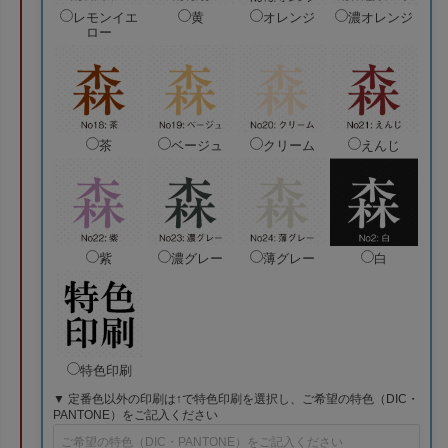
レモンイエ
黄
オレンジ
濃オレンジ
ロー
茶
ベージュ
クリーム
えんじ
紫
濃グレー
薄グレー
白
特色印刷
▼ 定番色以外の印刷は↑で特色印刷を選択し、ご希望の特色（DIC・
PANTONE）をご記入ください