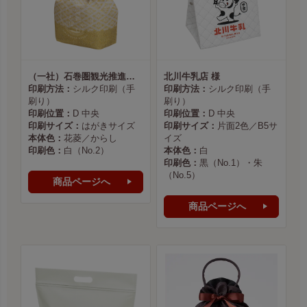
（一社）石巻圏観光推進機構様
北川牛乳店 様
印刷方法：
シルク印刷（手
印刷方法：
シルク印刷（手
刷り）
刷り）
印刷位置：
D 中央
印刷位置：
D 中央
印刷サイズ：
はがきサイズ
印刷サイズ：
片面2色／B5サ
本体色：
花菱／からし
イズ
印刷色：
白（No.2）
本体色：
白
印刷色：
黒（No.1）・朱
（No.5）
商品ページへ
商品ページへ