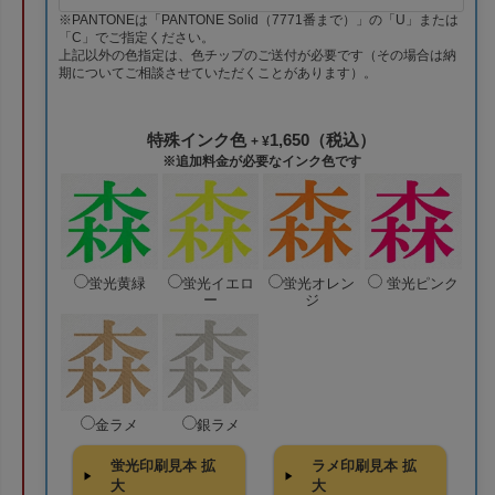
※PANTONEは「PANTONE Solid（7771番まで）」の「U」または
「C」でご指定ください。
上記以外の色指定は、色チップのご送付が必要です（その場合は納
期についてご相談させていただくことがあります）。
特殊インク色
1,650（税込）
+ ¥
※追加料金が必要なインク色です
蛍光黄緑
蛍光イエロ
蛍光オレン
蛍光ピンク
ー
ジ
金ラメ
銀ラメ
蛍光印刷見本 拡
ラメ印刷見本 拡
大
大