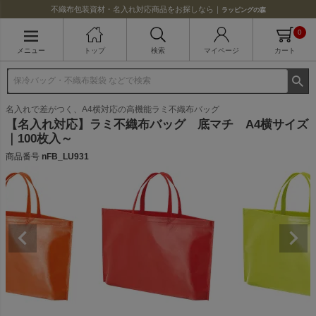
不織布包装資材・名入れ対応商品をお探しなら｜
ラッピングの森
0
メニュー
トップ
検索
マイページ
カート
名入れで差がつく、A4横対応の高機能ラミ不織布バッグ
【名入れ対応】ラミ不織布バッグ 底マチ A4横サイズ
｜100枚入～
商品番号
nFB_LU931