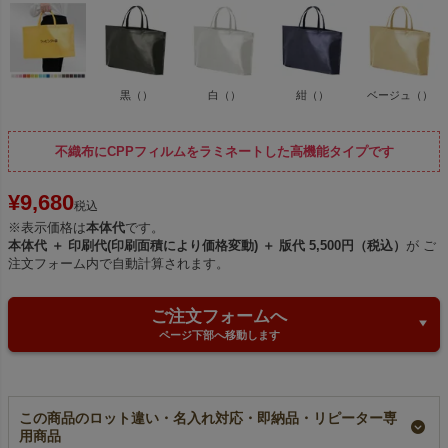
黒（）
白（）
紺（）
ベージュ（）
不織布にCPPフィルムをラミネートした高機能タイプです
¥
9,680
税込
※表示価格は
本体代
です。
本体代 ＋ 印刷代(印刷面積により価格変動) ＋ 版代 5,500円（税込）
が ご
注文フォーム内で自動計算されます。
ご注文フォームへ
ページ下部へ移動します
この商品のロット違い・名入れ対応・即納品・リピーター専
用商品