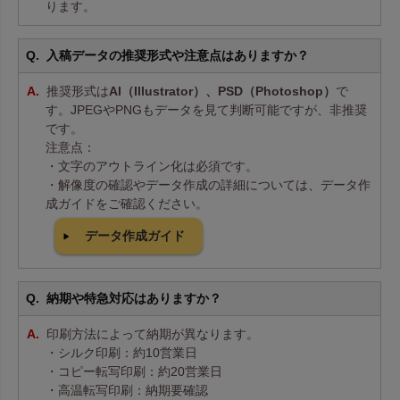
ります。
入稿データの推奨形式や注意点はありますか？
推奨形式は
AI（Illustrator）、PSD（Photoshop）
で
す。JPEGやPNGもデータを見て判断可能ですが、非推奨
です。
注意点：
・文字のアウトライン化は必須です。
・解像度の確認やデータ作成の詳細については、データ作
成ガイドをご確認ください。
データ作成ガイド
納期や特急対応はありますか？
印刷方法によって納期が異なります。
・シルク印刷：約10営業日
・コピー転写印刷：約20営業日
・高温転写印刷：納期要確認