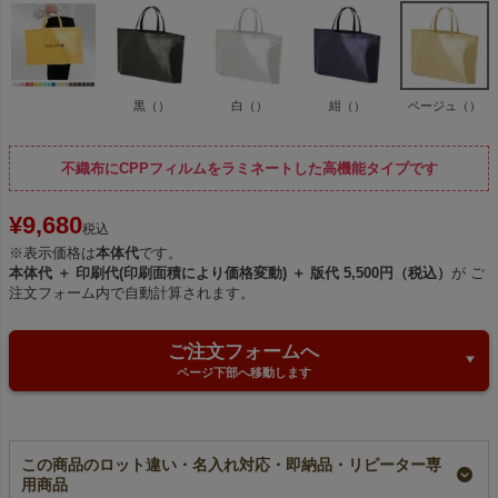
黒（）
白（）
紺（）
ベージュ（）
不織布にCPPフィルムをラミネートした高機能タイプです
¥
9,680
税込
※表示価格は
本体代
です。
本体代 ＋ 印刷代(印刷面積により価格変動) ＋ 版代 5,500円（税込）
が ご
注文フォーム内で自動計算されます。
ご注文フォームへ
ページ下部へ移動します
この商品のロット違い・名入れ対応・即納品・リピーター専
用商品