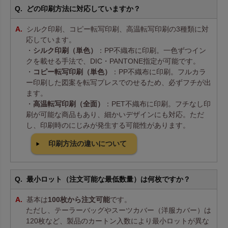
どの印刷方法に対応していますか？
シルク印刷、コピー転写印刷、高温転写印刷の3種類に対
応しています。
・
シルク印刷（単色）
：PP不織布に印刷。一色ずつイン
クを載せる手法で、DIC・PANTONE指定が可能です。
・
コピー転写印刷（単色）
：PP不織布に印刷。フルカラ
ー印刷した図案を転写プレスでのせるため、必ずフチが出
ます。
・
高温転写印刷（全面）
：PET不織布に印刷。フチなし印
刷が可能な商品もあり、細かいデザインにも対応。ただ
し、印刷時のにじみが発生する可能性があります。
印刷方法の違いについて
最小ロット（注文可能な最低数量）は何枚ですか？
基本は
100枚から注文可能
です。
ただし、テーラーバッグやスーツカバー（洋服カバー）は
120枚など、製品のカートン入数により最小ロットが異な