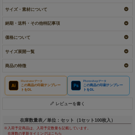
ラミ不織布バッグ 底
【小ロット】ラミ不織
【名入れ大ロット】ラ
サイズ・素材について
マチ A4横サイズ｜
布バッグ 底マチ
ミ不織布バッグ 底マ
100枚入～
A4横サイズ｜10枚入
チ A4横サイズ｜100
～
枚入～
即納品｜ラミ
納期・送料・その他特記事項
大ロット｜ラミ
¥
9,130
税込
〜
¥
1,848
税込
〜
¥
9,130
税込
価格について
サイズ展開一覧
商品の特徴
Illustratorデータ
Photoshopデータ
Ai
Ps
この商品の印刷テンプレー
この商品の印刷テンプレー
トをDL
トをDL
レビューを書く
在庫数量表／単位：セット（1セット100枚入）
※入荷予定商品は、入荷予定数量を記載しています。
在庫数の更新タイミングはこちら