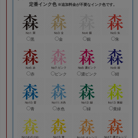
定番インク色
※追加料金が不要なインク色です。
黒
金
銀
朱
赤
ピンク
濃ピンク
紺
青
水色
緑
黄緑