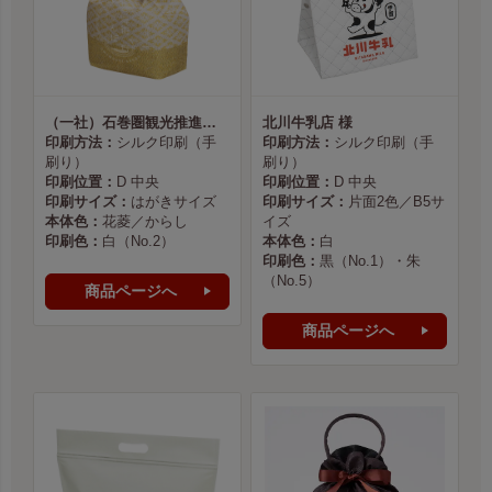
（一社）石巻圏観光推進機構様
北川牛乳店 様
印刷方法：
シルク印刷（手
印刷方法：
シルク印刷（手
刷り）
刷り）
印刷位置：
D 中央
印刷位置：
D 中央
印刷サイズ：
はがきサイズ
印刷サイズ：
片面2色／B5サ
本体色：
花菱／からし
イズ
印刷色：
白（No.2）
本体色：
白
印刷色：
黒（No.1）・朱
（No.5）
商品ページへ
商品ページへ