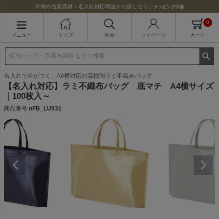
不織布包装資材・名入れ対応商品をお探しなら｜
ラッピングの森
0
メニュー
トップ
検索
マイページ
カート
名入れで差がつく、A4横対応の高機能ラミ不織布バッグ
【名入れ対応】ラミ不織布バッグ 底マチ A4横サイズ
｜100枚入～
商品番号
nFB_LU931