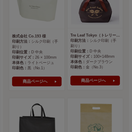
Tre Leaf Tokyo（トレリーフ東京） 様
株式会社 Co.193 様
印刷方法：
シルク印刷（手
印刷方法：
シルク印刷（手
刷り）
刷り）
印刷位置：
D 中央
印刷位置：
D 中央
印刷サイズ：
100×148mm
印刷サイズ：
26 × 100mm
本体色：
ダークブラウン
本体色：
ライトベージュ
印刷色：
金（No.3）
印刷色：
黒（No.1）
商品ページへ
商品ページへ