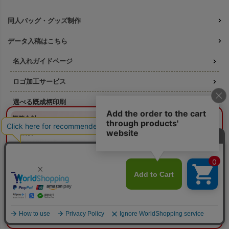
同人バッグ・グッズ制作
データ入稿はこちら
名入れガイドページ
ロゴ加工サービス
選べる既成柄印刷
¥0
概算合計
閉じる
フルカラー印刷 既成柄一覧
納期目安：
—
—
名入れ印刷の料金ガイド
数量：
—
本体色：
選択してください
印刷位置：
選択してください
印刷サイズ：
—
版代について
印刷色：
—
2色目：
2色印刷をしない
そもそも「版代」ってなに？
オプション：
特殊インクを使用しない
本体代：
¥0
印刷代：
¥0
印刷方法ごとの必要な版数
オプション代：
¥0
版代：
¥0
校正：
¥0
リピート注文の版代は不要
※送料は未反映