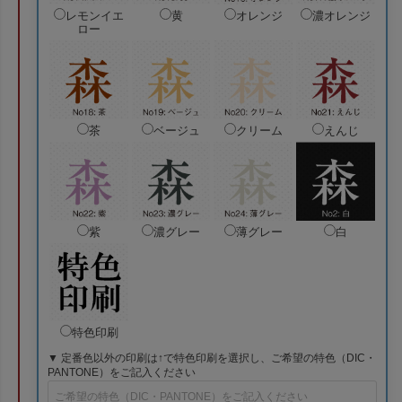
レモンイエ
黄
オレンジ
濃オレンジ
ロー
茶
ベージュ
クリーム
えんじ
紫
濃グレー
薄グレー
白
特色印刷
▼ 定番色以外の印刷は↑で特色印刷を選択し、ご希望の特色（DIC・
PANTONE）をご記入ください