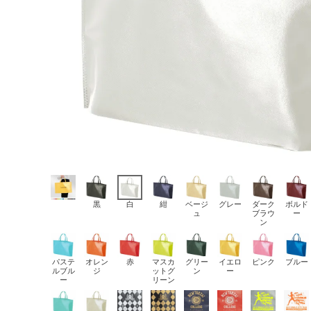
黒
白
紺
ベージ
グレー
ダーク
ボルド
ュ
ブラウ
ー
ン
パステ
オレン
赤
マスカ
グリー
イエロ
ピンク
ブルー
ルブル
ジ
ットグ
ン
ー
ー
リーン