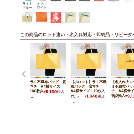
ライト
オフホ
ブルー
ワイト
この商品のロット違い・名入れ対応・即納品・リピータ
ラミ不織布バッグ 底
【小ロット】ラミ不織
【名入れ大ロ
マチ A4横サイズ｜
布バッグ 底マチ
ミ不織布バッ
100枚入～
A4横サイズ｜10枚入
チ A4横サ
9,130
1セット
¥
税込
～
100枚入～
1,848
9,1
1セット
¥
税込
1セット
¥
〜
〜