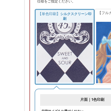
仕様をご指定ください。
【フル
【単色印刷】
シルクスクリーン印
刷
片面｜1色印刷