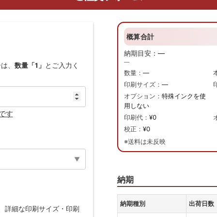
概算合計
納期目安：
—
—
合は、
数量「1」
とご入力く
数量：
—
印刷サイズ：
—
オプション：
特殊インクを使
用しない
です
印刷代：
¥0
校正：
¥0
※送料は未反映
納期
納期種別
出荷日数
、詳細な印刷サイズ・印刷