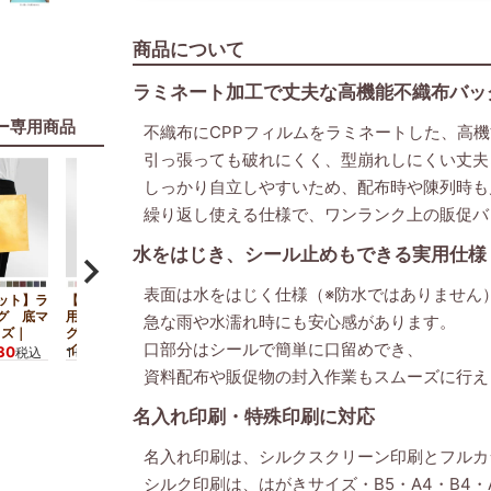
商品について
ラミネート加工で丈夫な高機能不織布バッ
ー専用商品
不織布にCPPフィルムをラミネートした、高
引っ張っても破れにくく、型崩れしにくい丈夫
しっかり自立しやすいため、配布時や陳列時も
繰り返し使える仕様で、ワンランク上の販促バ
水をはじき、シール止めもできる実用仕様
表面は水をはじく仕様（※防水ではありません
ット】ラ
【名入れリピーター専
グ 底マ
用】ラミ不織布バッ
急な雨や水濡れ時にも安心感があります。
イズ｜
グ 底マチ A4横サ
口部分はシールで簡単に口留めでき、
イズ｜100枚入
30
9,680
税込
1セット
¥
税込
資料配布や販促物の封入作業もスムーズに行え
名入れ印刷・特殊印刷に対応
名入れ印刷は、シルクスクリーン印刷とフルカ
シルク印刷は、はがきサイズ・B5・A4・B4