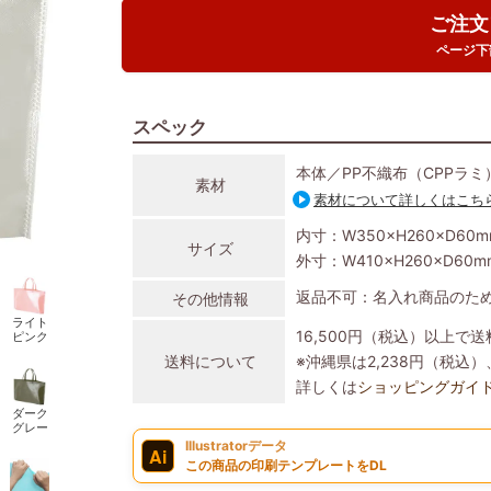
ご注文
ページ下
スペック
本体／PP不織布（CPPラミ
素材
素材について詳しくはこち
内寸：W350×H260×D60m
サイズ
外寸：W410×H260×D60m
返品不可：名入れ商品のた
その他情報
ライト
16,500円（税込）以上で
ピンク
送料について
※沖縄県は2,238円（税
詳しくは
ショッピングガイ
ダーク
グレー
Illustratorデータ
Ai
この商品の印刷テンプレートをDL