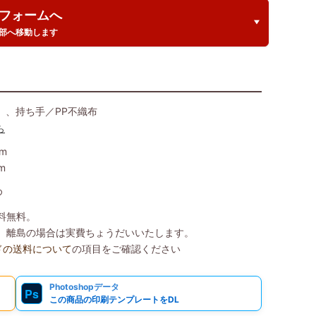
フォームへ
部へ移動します
）、持ち手／PP不織布
ら
m
m
め
送料無料。
込）、離島の場合は実費ちょうだいいたします。
ドの送料について
の項目をご確認ください
Photoshopデータ
Ps
この商品の印刷テンプレートをDL