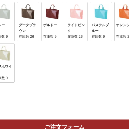
レー
ダークブラ
ボルドー
ライトピン
パステルブ
オレン
ウン
ク
ルー
庫数
9
在庫数
26
在庫数
9
在庫数
26
在庫数
9
在庫数
フホワイ
庫数
9
ご注文フォーム