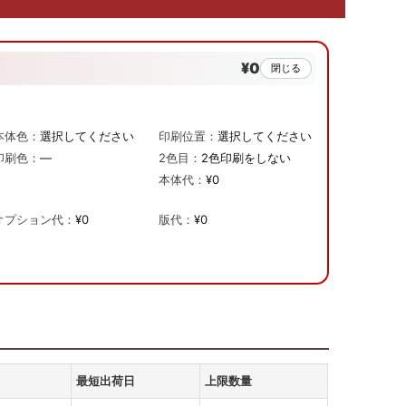
¥0
閉じる
本体色：
選択してください
印刷位置：
選択してください
印刷色：
—
2色目：
2色印刷をしない
本体代：
¥0
オプション代：
¥0
版代：
¥0
最短出荷日
上限数量