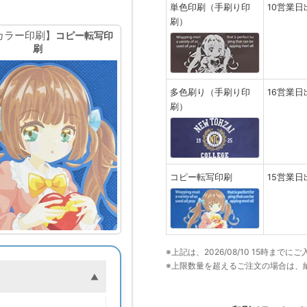
単色印刷（手刷り印
10営業日
刷）
カラー印刷】
コピー転写印
刷
多色刷り（手刷り印
16営業日
刷）
コピー転写印刷
15営業日
※上記は、2026/08/10 15時ま
※上限数量を超えるご注文の場合は、