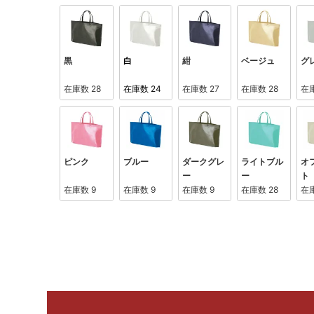
黒
白
紺
ベージュ
グ
在庫数
28
在庫数
24
在庫数
27
在庫数
28
在
ピンク
ブルー
ダークグレ
ライトブル
オ
ー
ー
ト
在庫数
9
在庫数
9
在庫数
9
在庫数
28
在