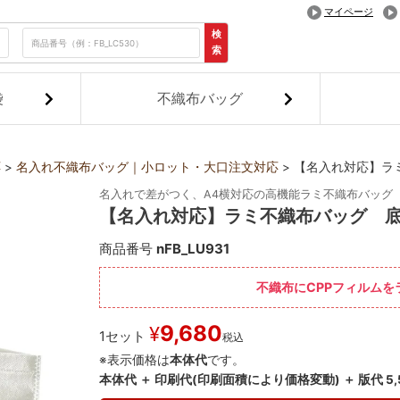
マイページ
検
索
袋
不織布バッグ
応
名入れ不織布バッグ｜小ロット・大口注文対応
【名入れ対応】ラミ
名入れで差がつく、A4横対応の高機能ラミ不織布バッグ
【名入れ対応】ラミ不織布バッグ 底
商品番号
nFB_LU931
不織布にCPPフィルム
9,680
¥
1セット
税込
※表示価格は
本体代
です。
本体代 ＋ 印刷代(印刷面積により価格変動) ＋ 版代 5