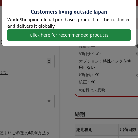
概算合計
納期目安：
—
—
合は、
数量「1」
とご入力く
数量：
—
印刷サイズ：
—
オプション：
特殊インクを使
用しない
です
印刷代：
¥0
校正：
¥0
※送料は未反映
納期
納期種別
出荷日数
記よりご希望の印刷方法を