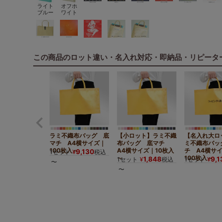
ライト
オフホ
ブルー
ワイト
この商品のロット違い・名入れ対応・即納品・リピータ
ラミ不織布バッグ 底
【小ロット】ラミ不織
【名入れ大ロ
マチ A4横サイズ｜
布バッグ 底マチ
ミ不織布バッ
100枚入～
A4横サイズ｜10枚入
チ A4横サ
9,130
1セット
¥
税込
～
100枚入～
1,848
9,1
1セット
¥
税込
1セット
¥
〜
〜