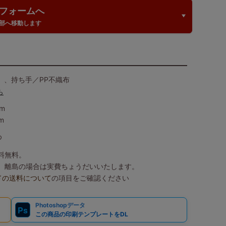
フォームへ
部へ移動します
）、持ち手／PP不織布
ら
m
m
め
送料無料。
込）、離島の場合は実費ちょうだいいたします。
ドの送料について
の項目をご確認ください
Photoshopデータ
Ps
この商品の印刷テンプレートをDL