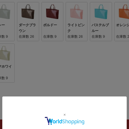
レー
ダークブラ
ボルドー
ライトピン
パステルブ
オレン
ウン
ク
ルー
庫数
9
在庫数
26
在庫数
9
在庫数
26
在庫数
9
在庫数
フホワイ
庫数
9
ご注文フォーム