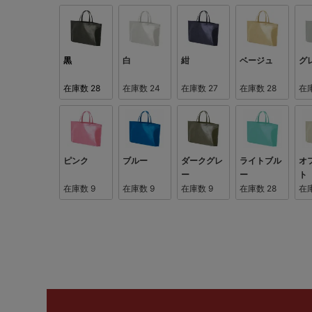
黒
白
紺
ベージュ
グ
在庫数
28
在庫数
24
在庫数
27
在庫数
28
在
ピンク
ブルー
ダークグレ
ライトブル
オ
ー
ー
ト
在庫数
9
在庫数
9
在庫数
9
在庫数
28
在