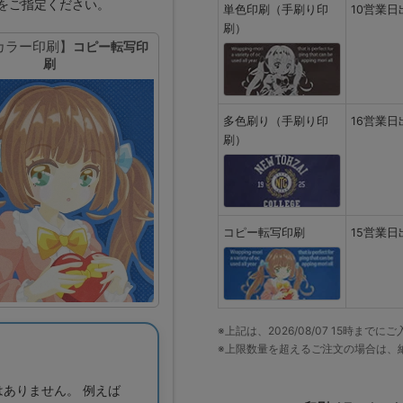
をご指定ください。
単色印刷（手刷り印
10営業日
刷）
カラー印刷】
コピー転写印
刷
多色刷り（手刷り印
16営業日
刷）
コピー転写印刷
15営業日
※上記は、2026/08/07 15時ま
※上限数量を超えるご注文の場合は、
ありません。 例えば