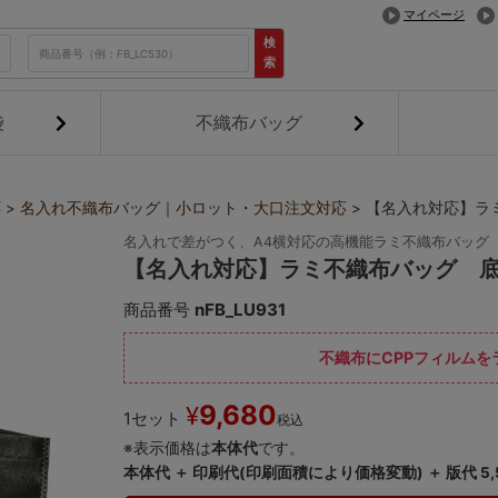
マイページ
検
索
袋
不織布バッグ
応
名入れ不織布バッグ｜小ロット・大口注文対応
【名入れ対応】ラミ
名入れで差がつく、A4横対応の高機能ラミ不織布バッグ
【名入れ対応】ラミ不織布バッグ 底
商品番号
nFB_LU931
不織布にCPPフィルム
9,680
¥
1セット
税込
※表示価格は
本体代
です。
本体代 ＋ 印刷代(印刷面積により価格変動) ＋ 版代 5