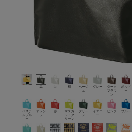
黒
白
紺
ベージ
グレー
ダーク
ボルド
ュ
ブラウ
ー
ン
パステ
オレン
赤
マスカ
グリー
イエロ
ピンク
ブルー
ルブル
ジ
ットグ
ン
ー
ー
リーン