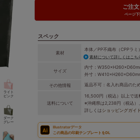
ご注文
ページ下
スペック
本体／PP不織布（CPPラミ
素材
素材について詳しくはこち
内寸：W350×H260×D60m
サイズ
外寸：W410×H260×D60m
返品不可：名入れ商品のた
その他情報
ライト
16,500円（税込）以上で
ピンク
送料について
※沖縄県は2,238円（税
詳しくは
ショッピングガイ
ダーク
グレー
Illustratorデータ
Ai
この商品の印刷テンプレートをDL