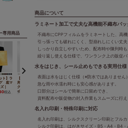
商品について
ラミネート加工で丈夫な高機能不織布バッ
ー専用商品
不織布にCPPフィルムをラミネートした、高
引っ張っても破れにくく、型崩れしにくい丈夫
しっかり自立しやすいため、配布時や陳列時も
繰り返し使える仕様で、ワンランク上の販促バ
水をはじき、シール止めもできる実用仕様
表面は水をはじく仕様（※防水ではありません
ット】ラ
【名入れリピーター専
グ 底マ
用】ラミ不織布バッ
急な雨や水濡れ時にも安心感があります。
イズ｜
グ 底マチ A4横サ
口部分はシールで簡単に口留めでき、
イズ｜100枚入
30
9,680
税込
1セット
¥
税込
資料配布や販促物の封入作業もスムーズに行え
名入れ印刷・特殊印刷に対応
名入れ印刷は、シルクスクリーン印刷とフルカ
シルク印刷は、はがきサイズ・B5・A4・B4