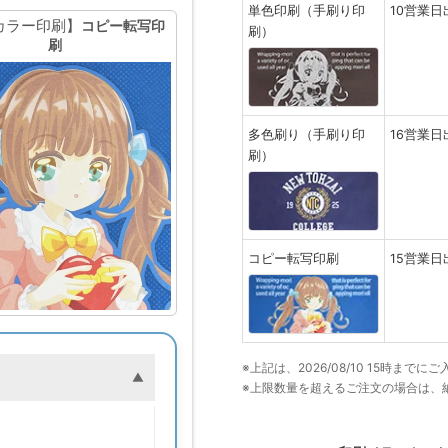
単色印刷（手刷り印
10営業日
カラー印刷】
コピー転写印
刷）
刷
多色刷り（手刷り印
16営業日
刷）
コピー転写印刷
15営業日
※上記は、2026/08/10 15時ま
※上限数量を超えるご注文の場合は、