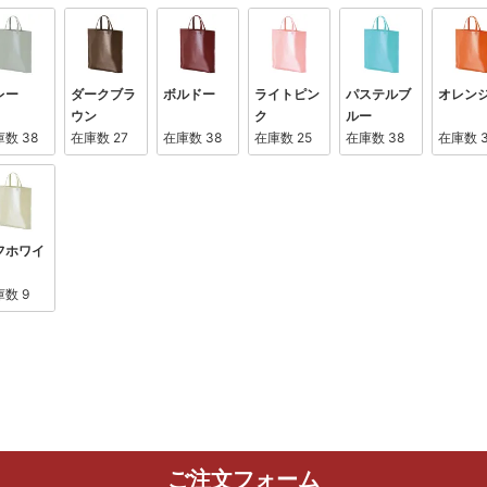
レー
ダークブラ
ボルドー
ライトピン
パステルブ
オレン
ウン
ク
ルー
庫数
38
在庫数
27
在庫数
38
在庫数
25
在庫数
38
在庫数
フホワイ
庫数
9
ご注文フォーム