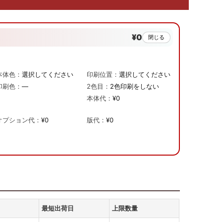
¥0
閉じる
本体色：
選択してください
印刷位置：
選択してください
印刷色：
—
2色目：
2色印刷をしない
本体代：
¥0
オプション代：
¥0
版代：
¥0
最短出荷日
上限数量