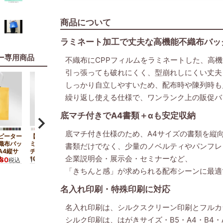
商品について
ラミネート加工で丈夫な高機能不織布バッ
ー専用商品
不織布にCPPフィルムをラミネートした、高
引っ張っても破れにくく、型崩れしにくい丈夫
しっかり自立しやすいため、配布時や陳列時も
繰り返し使える仕様で、ワンランク上の販促バ
底マチ付きでA4書類＋αも安定収納
底マチ付き仕様のため、A4サイズの書類を縦
ピーター
【名入れ大ロット】ラ
織布バッ
ミ不織布バッグ 底マ
書類だけでなく、少量のノベルティやパンフレ
A4縦サ
チ A4縦サイズ｜
企業説明会・展示会・セミナーなど、
入
100枚入～
680
9,130
税込
1セット
¥
税込
「きちんと感」が求められる配布シーンに最適
名入れ印刷・特殊印刷に対応
名入れ印刷は、シルクスクリーン印刷とフルカ
シルク印刷は、はがきサイズ・B5・A4・B4