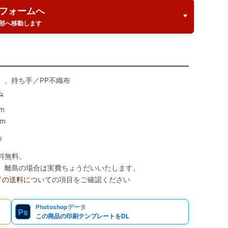
フォームへ
部へ移動します
）、持ち手／PP不織布
ら
m
mm
め
送料無料。
込）、離島の場合は実費ちょうだいいたします。
ドの送料について
の項目をご確認ください
Photoshopデータ
Ps
この商品の印刷テンプレートをDL