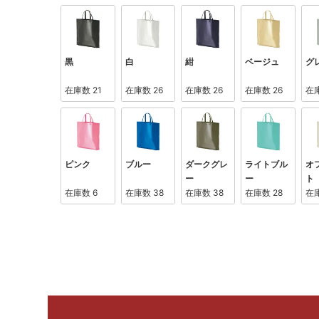
黒
白
紺
ベージュ
グ
在庫数
21
在庫数
26
在庫数
26
在庫数
26
在
ピンク
ブルー
ダークグレ
ライトブル
オ
ー
ー
ト
在庫数
6
在庫数
38
在庫数
38
在庫数
28
在