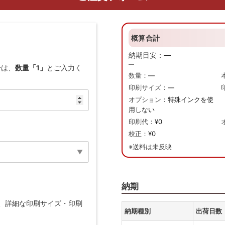
概算合計
納期目安：
—
—
合は、
数量「1」
とご入力く
数量：
—
印刷サイズ：
—
オプション：
特殊インクを使
用しない
印刷代：
¥0
校正：
¥0
※送料は未反映
納期
、詳細な印刷サイズ・印刷
納期種別
出荷日数