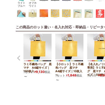
ライト
オフホ
ブルー
ワイト
この商品のロット違い・名入れ対応・即納品・リピータ
ラミ不織布バッグ 底
【小ロット】ラミ不織
【名入れ／リ
マチ A4縦サイズ｜
布バッグ 底マチ
専用】ラミ不
100枚入～
A4縦サイズ｜10枚入
グ 底マチ 
9,130
1セット
¥
税込
～
イズ｜100枚
1,848
9,
1セット
¥
税込
1セット
¥
〜
〜