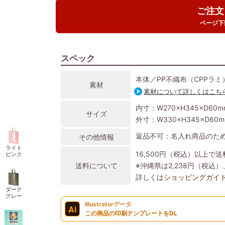
ご注文
ページ下
スペック
本体／PP不織布（CPPラミ
素材
素材について詳しくはこち
内寸：W270×H345×D60m
サイズ
外寸：W330×H345×D60
返品不可：名入れ商品のた
その他情報
ライト
16,500円（税込）以上で
ピンク
送料について
※沖縄県は2,238円（税
詳しくは
ショッピングガイ
ダーク
グレー
Illustratorデータ
Ai
この商品の印刷テンプレートをDL