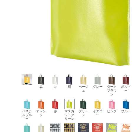
黒
白
紺
ベージ
グレー
ダーク
ボルド
ュ
ブラウ
ー
ン
パステ
オレン
赤
マスカ
グリー
イエロ
ピンク
ブルー
ルブル
ジ
ットグ
ン
ー
ー
リーン