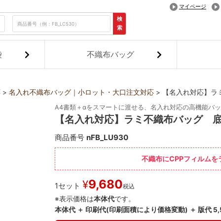
マイページ
検
索
袋
不織布バッグ
応
名入れ不織布バッグ｜小ロット・大口注文対応
【名入れ対応】ラミ
A4書類＋αをスマートに渡せる、名入れ対応の高機能バ
【名入れ対応】ラミ不織布バッグ 底
商品番号
nFB_LU930
不織布にCPPフィルム
9,680
¥
1セット
税込
※表示価格は
本体代
です。
本体代 ＋ 印刷代(印刷面積により価格変動) ＋ 版代 5