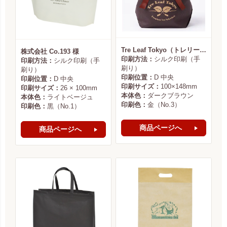
Tre Leaf Tokyo（トレリーフ東京） 様
株式会社 Co.193 様
印刷方法：
シルク印刷（手
印刷方法：
シルク印刷（手
刷り）
刷り）
印刷位置：
D 中央
印刷位置：
D 中央
印刷サイズ：
100×148mm
印刷サイズ：
26 × 100mm
本体色：
ダークブラウン
本体色：
ライトベージュ
印刷色：
金（No.3）
印刷色：
黒（No.1）
商品ページへ
商品ページへ