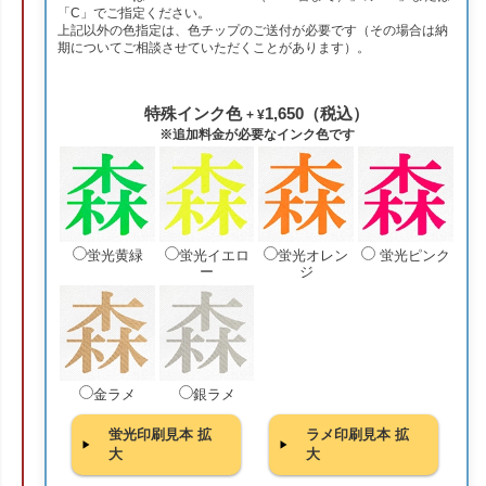
「C」でご指定ください。
上記以外の色指定は、色チップのご送付が必要です（その場合は納
期についてご相談させていただくことがあります）。
特殊インク色
1,650（税込）
+ ¥
※追加料金が必要なインク色です
蛍光黄緑
蛍光イエロ
蛍光オレン
蛍光ピンク
ー
ジ
金ラメ
銀ラメ
蛍光印刷見本 拡
ラメ印刷見本 拡
大
大