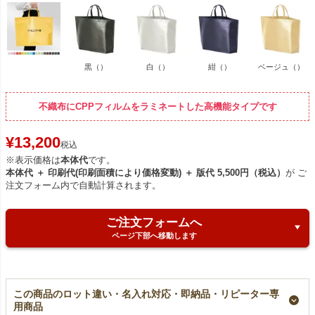
黒（）
白（）
紺（）
ベージュ（）
不織布にCPPフィルムをラミネートした高機能タイプです
¥
13,200
税込
※表示価格は
本体代
です。
本体代 ＋ 印刷代(印刷面積により価格変動) ＋ 版代 5,500円（税込）
が ご
注文フォーム内で自動計算されます。
ご注文フォームへ
ページ下部へ移動します
この商品のロット違い・名入れ対応・即納品・リピーター専
用商品