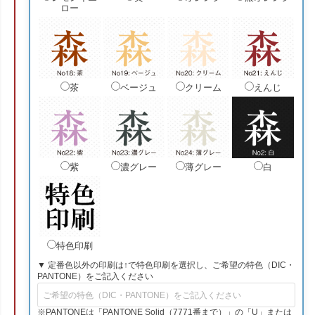
ロー
茶
ベージュ
クリーム
えんじ
紫
濃グレー
薄グレー
白
特色印刷
▼ 定番色以外の印刷は↑で特色印刷を選択し、ご希望の特色（DIC・
PANTONE）をご記入ください
※PANTONEは「PANTONE Solid（7771番まで）」の「U」または