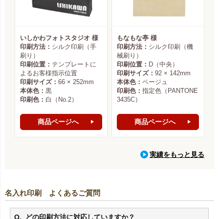
いしかわフォトスタジオ 様
もなもな亭 様
印刷方法：
シルク印刷（手
印刷方法：
シルク印刷（機
刷り）
械刷り）
印刷位置：
テンプレートに
印刷位置：
D（中央）
よるお客様指示位置
印刷サイズ：
92 × 142mm
印刷サイズ：
66 × 252mm
本体色：
ベージュ
本体色：
黒
印刷色：
指定色（PANTONE
印刷色：
白（No.2）
3435C）
商品ページへ
商品ページへ
実績をもっと見る
名入れ印刷 よくあるご質問
どの印刷方法に対応していますか？