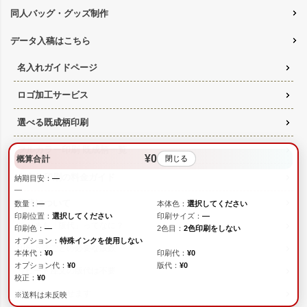
同人バッグ・グッズ制作
データ入稿はこちら
名入れガイドページ
ロゴ加工サービス
選べる既成柄印刷
フルカラー印刷 既成柄一覧
¥0
概算合計
閉じる
名入れ印刷の料金ガイド
納期目安：
—
—
版代について
数量：
—
本体色：
選択してください
印刷位置：
選択してください
印刷サイズ：
—
そもそも「版代」ってなに？
印刷色：
—
2色目：
2色印刷をしない
オプション：
特殊インクを使用しない
印刷方法ごとの必要な版数
本体代：
¥0
印刷代：
¥0
オプション代：
¥0
版代：
¥0
リピート注文の版代は不要
校正：
¥0
版は使いまわせます
※送料は未反映