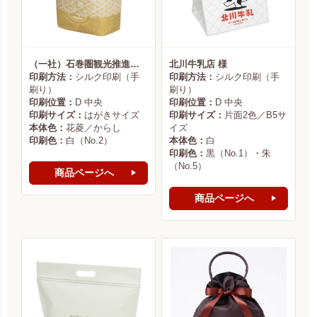
（一社）石巻圏観光推進機構様
北川牛乳店 様
印刷方法：
シルク印刷（手
印刷方法：
シルク印刷（手
刷り）
刷り）
印刷位置：
D 中央
印刷位置：
D 中央
印刷サイズ：
はがきサイズ
印刷サイズ：
片面2色／B5サ
本体色：
花菱／からし
イズ
印刷色：
白（No.2）
本体色：
白
印刷色：
黒（No.1）・朱
（No.5）
商品ページへ
商品ページへ