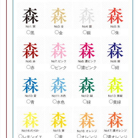
黒
金
銀
朱
赤
ピンク
濃ピンク
紺
青
水色
緑
黄緑
レモンイエ
黄
オレンジ
濃オレンジ