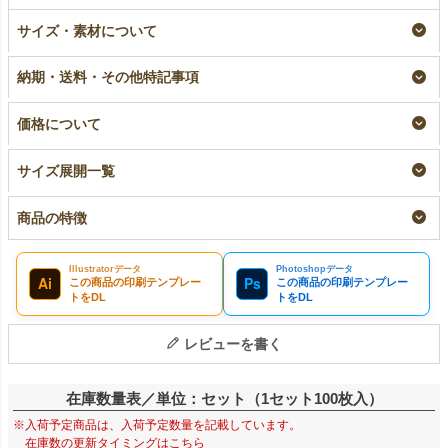
ラミ不織布バッグ 底
【名入れ／リピーター
サイズ・素材について
マチ 大サイズ｜100
専用】ラミ不織布バッ
枚入～
グ 底マチ 大サイズ
｜100枚入
即納品｜ラミ
納期・送料・その他特記事項
リピーター専用名入れ
¥
12,430
税込
〜
¥
13,200
税込
価格について
サイズ展開一覧
商品の特徴
Illustratorデータ
Photoshopデータ
Ai
Ps
この商品の印刷テンプレー
この商品の印刷テンプレー
トをDL
トをDL
レビューを書く
在庫数量表／単位：セット（1セット100枚入）
※入荷予定商品は、入荷予定数量を記載しています。
在庫数の更新タイミングはこちら