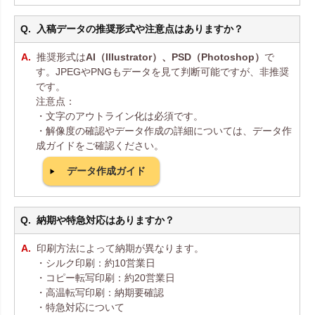
入稿データの推奨形式や注意点はありますか？
推奨形式は
AI（Illustrator）、PSD（Photoshop）
で
す。JPEGやPNGもデータを見て判断可能ですが、非推奨
です。
注意点：
・文字のアウトライン化は必須です。
・解像度の確認やデータ作成の詳細については、データ作
成ガイドをご確認ください。
データ作成ガイド
納期や特急対応はありますか？
印刷方法によって納期が異なります。
・シルク印刷：約10営業日
・コピー転写印刷：約20営業日
・高温転写印刷：納期要確認
・特急対応について