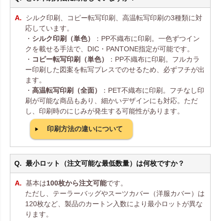
シルク印刷、コピー転写印刷、高温転写印刷の3種類に対
応しています。
・
シルク印刷（単色）
：PP不織布に印刷。一色ずつイン
クを載せる手法で、DIC・PANTONE指定が可能です。
・
コピー転写印刷（単色）
：PP不織布に印刷。フルカラ
ー印刷した図案を転写プレスでのせるため、必ずフチが出
ます。
・
高温転写印刷（全面）
：PET不織布に印刷。フチなし印
刷が可能な商品もあり、細かいデザインにも対応。ただ
し、印刷時のにじみが発生する可能性があります。
印刷方法の違いについて
最小ロット（注文可能な最低数量）は何枚ですか？
基本は
100枚から注文可能
です。
ただし、テーラーバッグやスーツカバー（洋服カバー）は
120枚など、製品のカートン入数により最小ロットが異な
ります。