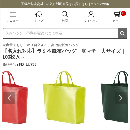
不織布包装資材・名入れ対応商品をお探しなら｜
ラッピングの森
0
メニュー
トップ
検索
マイページ
カート
大容量でもしっかり自立する、高機能販促バッグ
【名入れ対応】ラミ不織布バッグ 底マチ 大サイズ｜
100枚入～
商品番号
nFB_LU733