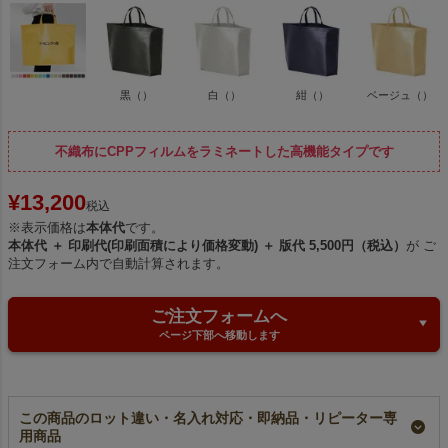
黒（）
白（）
紺（）
ベージュ（）
不織布にCPPフィルムをラミネートした高機能タイプです
¥
13,200
税込
※表示価格は
本体代
です。
本体代 ＋ 印刷代(印刷面積により価格変動) ＋ 版代 5,500円（税込）
が ご
注文フォーム内で自動計算されます。
ご注文フォームへ
ページ下部へ移動します
この商品のロット違い・名入れ対応・即納品・リピーター専
用商品