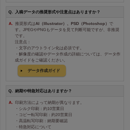
入稿データの推奨形式や注意点はありますか？
推奨形式は
AI（Illustrator）、PSD（Photoshop）
で
す。JPEGやPNGもデータを見て判断可能ですが、非推奨
です。
注意点：
・文字のアウトライン化は必須です。
・解像度の確認やデータ作成の詳細については、データ作
成ガイドをご確認ください。
データ作成ガイド
納期や特急対応はありますか？
印刷方法によって納期が異なります。
・シルク印刷：約10営業日
・コピー転写印刷：約20営業日
・高温転写印刷：納期要確認
・特急対応について