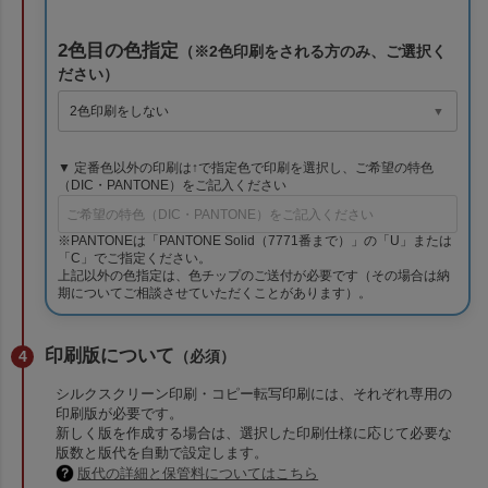
2色目の色指定
（※2色印刷をされる方のみ、ご選択く
ださい）
▼ 定番色以外の印刷は↑で指定色で印刷を選択し、ご希望の特色
（DIC・PANTONE）をご記入ください
※PANTONEは「PANTONE Solid（7771番まで）」の「U」または
「C」でご指定ください。
上記以外の色指定は、色チップのご送付が必要です（その場合は納
期についてご相談させていただくことがあります）。
印刷版について
（必須）
シルクスクリーン印刷・コピー転写印刷には、それぞれ専用の
印刷版が必要です。
新しく版を作成する場合は、選択した印刷仕様に応じて必要な
版数と版代を自動で設定します。
版代の詳細と保管料についてはこちら