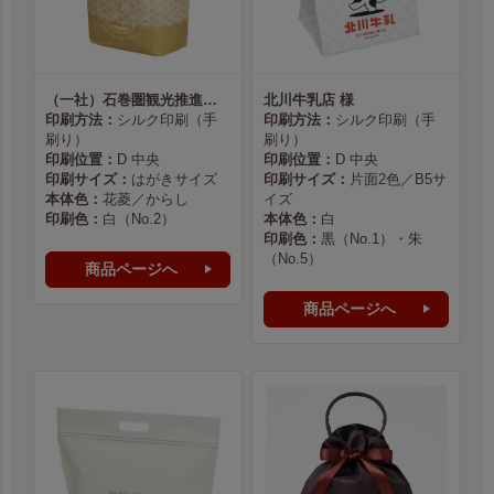
（一社）石巻圏観光推進機構様
北川牛乳店 様
印刷方法：
シルク印刷（手
印刷方法：
シルク印刷（手
刷り）
刷り）
印刷位置：
D 中央
印刷位置：
D 中央
印刷サイズ：
はがきサイズ
印刷サイズ：
片面2色／B5サ
本体色：
花菱／からし
イズ
印刷色：
白（No.2）
本体色：
白
印刷色：
黒（No.1）・朱
（No.5）
商品ページへ
商品ページへ