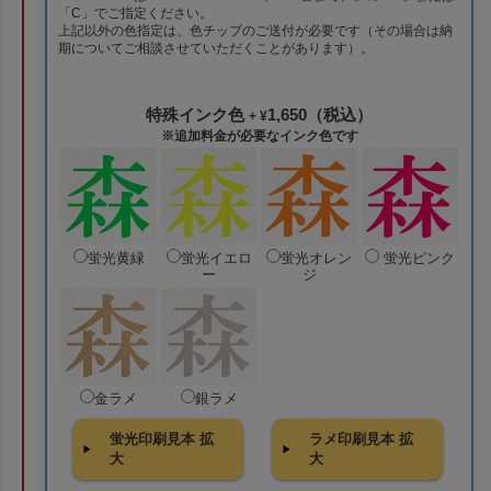
「C」でご指定ください。
上記以外の色指定は、色チップのご送付が必要です（その場合は納
期についてご相談させていただくことがあります）。
特殊インク色
1,650（税込）
+ ¥
※追加料金が必要なインク色です
蛍光黄緑
蛍光イエロ
蛍光オレン
蛍光ピンク
ー
ジ
金ラメ
銀ラメ
蛍光印刷見本 拡
ラメ印刷見本 拡
大
大