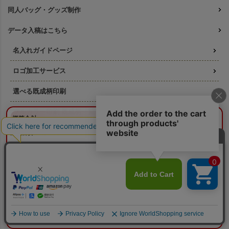
同人バッグ・グッズ制作
データ入稿はこちら
名入れガイドページ
ロゴ加工サービス
選べる既成柄印刷
フルカラー印刷 既成柄一覧
¥0
概算合計
閉じる
名入れ印刷の料金ガイド
納期目安：
—
—
版代について
数量：
—
本体色：
選択してください
印刷位置：
選択してください
印刷サイズ：
—
そもそも「版代」ってなに？
印刷色：
—
2色目：
2色印刷をしない
オプション：
特殊インクを使用しない
印刷方法ごとの必要な版数
本体代：
¥0
印刷代：
¥0
オプション代：
¥0
版代：
¥0
リピート注文の版代は不要
校正：
¥0
版は使いまわせます
※送料は未反映