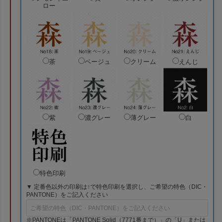
ロー
茶
ベージュ
クリーム
えんじ
紫
濃グレー
薄グレー
白
特色印刷
▼ 定番色以外の印刷は↑で特色印刷を選択し、ご希望の特色（DIC・
PANTONE）をご記入ください
※PANTONEは「PANTONE Solid（7771番まで）」の「U」または