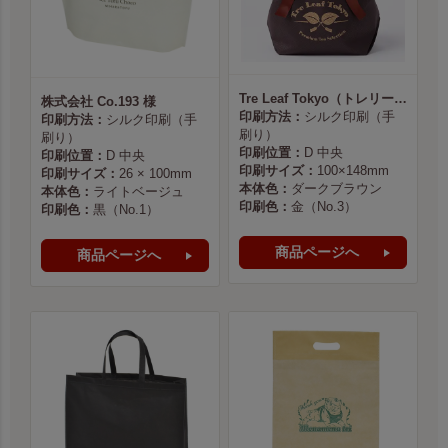
Tre Leaf Tokyo（トレリーフ東京） 様
株式会社 Co.193 様
印刷方法：
シルク印刷（手
印刷方法：
シルク印刷（手
刷り）
刷り）
印刷位置：
D 中央
印刷位置：
D 中央
印刷サイズ：
100×148mm
印刷サイズ：
26 × 100mm
本体色：
ダークブラウン
本体色：
ライトベージュ
印刷色：
金（No.3）
印刷色：
黒（No.1）
商品ページへ
商品ページへ