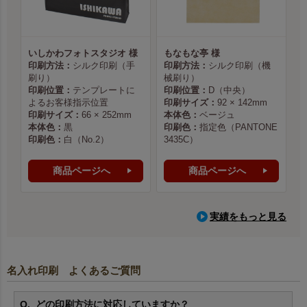
いしかわフォトスタジオ 様
もなもな亭 様
印刷方法：
シルク印刷（手
印刷方法：
シルク印刷（機
刷り）
械刷り）
印刷位置：
テンプレートに
印刷位置：
D（中央）
よるお客様指示位置
印刷サイズ：
92 × 142mm
印刷サイズ：
66 × 252mm
本体色：
ベージュ
本体色：
黒
印刷色：
指定色（PANTONE
印刷色：
白（No.2）
3435C）
商品ページへ
商品ページへ
実績をもっと見る
名入れ印刷 よくあるご質問
どの印刷方法に対応していますか？