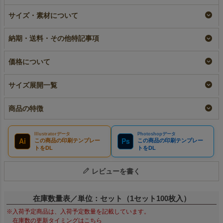
ラミ不織布バッグ 底
【名入れ／リピーター
サイズ・素材について
マチ 大サイズ｜100
専用】ラミ不織布バッ
枚入～
グ 底マチ 大サイズ
｜100枚入
即納品｜ラミ
納期・送料・その他特記事項
リピーター専用名入れ
¥
12,430
税込
〜
¥
13,200
税込
価格について
サイズ展開一覧
商品の特徴
Illustratorデータ
Photoshopデータ
Ai
Ps
この商品の印刷テンプレー
この商品の印刷テンプレー
トをDL
トをDL
レビューを書く
在庫数量表／単位：セット（1セット100枚入）
※入荷予定商品は、入荷予定数量を記載しています。
在庫数の更新タイミングはこちら