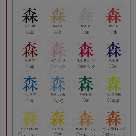
黒
金
銀
朱
赤
ピンク
濃ピンク
紺
青
水色
緑
黄緑
レモンイエ
黄
オレンジ
濃オレンジ