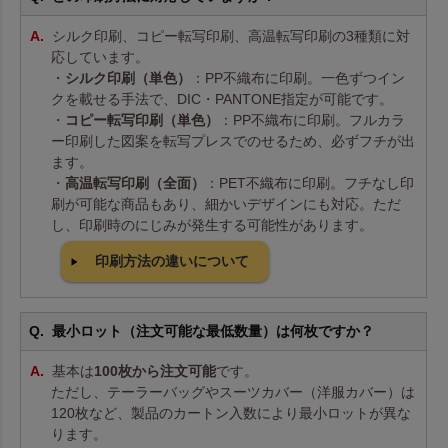
シルク印刷、コピー転写印刷、高温転写印刷の3種類に対
応しています。
・
シルク印刷（単色）
：PP不織布に印刷。一色ずつイン
クを載せる手法で、DIC・PANTONE指定が可能です。
・
コピー転写印刷（単色）
：PP不織布に印刷。フルカラ
ー印刷した図案を転写プレスでのせるため、必ずフチが出
ます。
・
高温転写印刷（全面）
：PET不織布に印刷。フチなし印
刷が可能な商品もあり、細かいデザインにも対応。ただ
し、印刷時のにじみが発生する可能性があります。
印刷方法の違いについて
最小ロット（注文可能な最低数量）は何枚ですか？
基本は
100枚から注文可能
です。
ただし、テーラーバッグやスーツカバー（洋服カバー）は
120枚など、製品のカートン入数により最小ロットが異な
ります。