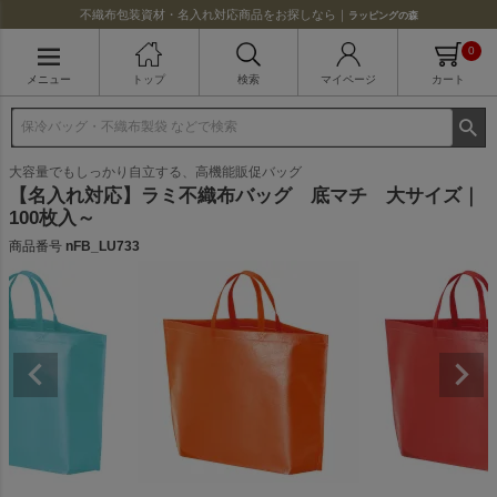
不織布包装資材・名入れ対応商品をお探しなら｜
ラッピングの森
0
メニュー
トップ
検索
マイページ
カート
大容量でもしっかり自立する、高機能販促バッグ
【名入れ対応】ラミ不織布バッグ 底マチ 大サイズ｜
100枚入～
商品番号
nFB_LU733