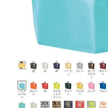
黒
白
紺
ベージ
グレー
ダーク
ボルド
ュ
ブラウ
ー
ン
パステ
オレン
赤
マスカ
グリー
イエロ
ピンク
ブルー
ルブル
ジ
ットグ
ン
ー
ー
リーン