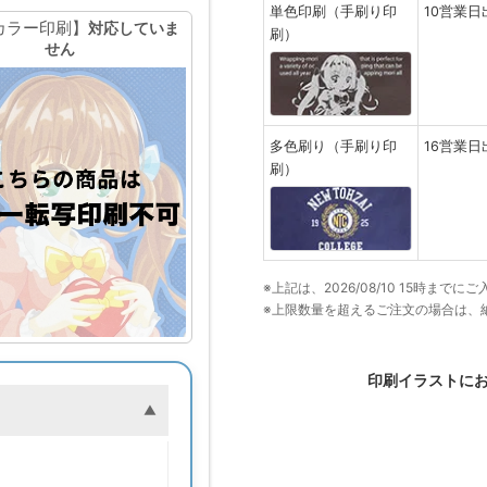
単色印刷（手刷り印
10営業日
カラー印刷】
対応していま
刷）
せん
多色刷り（手刷り印
16営業日
刷）
※上記は、2026/08/10 15時ま
※上限数量を超えるご注文の場合は、
印刷イラストに