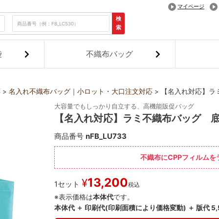
マイページ
検
索
袋
不織布バッグ
応
名入れ不織布バッグ｜小ロット・大口注文対応
【名入れ対応】ラ
大容量でもしっかり自立する、高機能販促バッグ
【名入れ対応】ラミ不織布バッグ 底
商品番号
nFB_LU733
不織布にCPPフィルム
13,200
¥
1セット
税込
※表示価格は
本体代
です。
本体代 ＋ 印刷代(印刷面積により価格変動) ＋ 版代 5