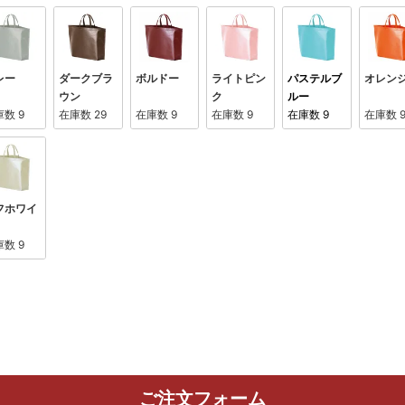
レー
ダークブラ
ボルドー
ライトピン
パステルブ
オレン
ウン
ク
ルー
庫数
9
在庫数
29
在庫数
9
在庫数
9
在庫数
9
在庫数
フホワイ
庫数
9
ご注文フォーム