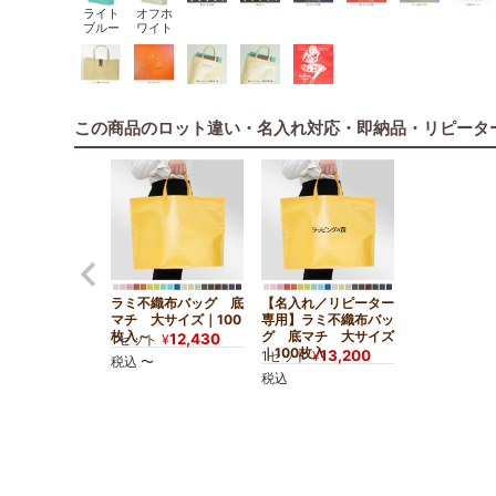
ライト
オフホ
ブルー
ワイト
この商品のロット違い・名入れ対応・即納品・リピータ
ラミ不織布バッグ 底
【名入れ／リピーター
マチ 大サイズ｜100
専用】ラミ不織布バッ
枚入～
グ 底マチ 大サイズ
12,430
1セット
¥
｜100枚入
13,200
1セット
¥
税込
〜
税込