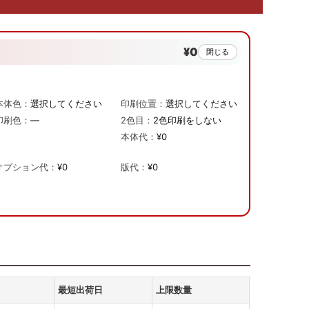
¥0
閉じる
本体色：
選択してください
印刷位置：
選択してください
印刷色：
—
2色目：
2色印刷をしない
本体代：
¥0
オプション代：
¥0
版代：
¥0
最短出荷日
上限数量