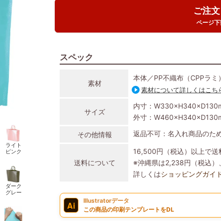
ご注文
ページ下
スペック
本体／PP不織布（CPPラミ
素材
素材について詳しくはこち
内寸：W330×H340×D130
サイズ
外寸：W460×H340×D130
返品不可：名入れ商品のた
その他情報
ライト
16,500円（税込）以上で
ピンク
送料について
※沖縄県は2,238円（税
詳しくは
ショッピングガイ
ダーク
グレー
Illustratorデータ
Ai
この商品の印刷テンプレートをDL