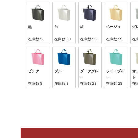
黒
白
紺
ベージュ
グ
在庫数
28
在庫数
29
在庫数
29
在庫数
29
在
ピンク
ブルー
ダークグレ
ライトブル
オ
ー
ー
ト
在庫数
9
在庫数
9
在庫数
29
在庫数
29
在