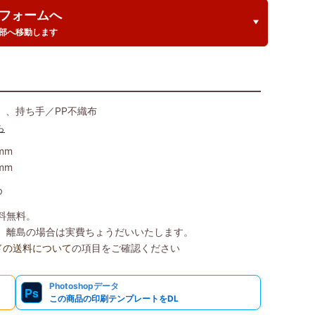
フォームへ
部へ移動します
）、持ち手／PP不織布
ら
mm
mm
め
送料無料。
込）、離島の場合は実費ちょうだいいたします。
ドの送料について
の項目をご確認ください
Photoshopデータ
Ps
この商品の印刷テンプレートをDL