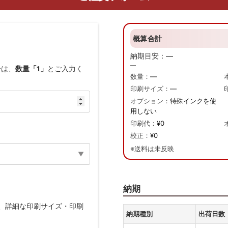
概算合計
納期目安：
—
—
合は、
数量「1」
とご入力く
数量：
—
印刷サイズ：
—
オプション：
特殊インクを使
用しない
印刷代：
¥0
校正：
¥0
※送料は未反映
納期
、詳細な印刷サイズ・印刷
納期種別
出荷日数