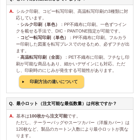
シルク印刷、コピー転写印刷、高温転写印刷の3種類に対
応しています。
・
シルク印刷（単色）
：PP不織布に印刷。一色ずつイン
クを載せる手法で、DIC・PANTONE指定が可能です。
・
コピー転写印刷（単色）
：PP不織布に印刷。フルカラ
ー印刷した図案を転写プレスでのせるため、必ずフチが出
ます。
・
高温転写印刷（全面）
：PET不織布に印刷。フチなし印
刷が可能な商品もあり、細かいデザインにも対応。ただ
し、印刷時のにじみが発生する可能性があります。
印刷方法の違いについて
最小ロット（注文可能な最低数量）は何枚ですか？
基本は
100枚から注文可能
です。
ただし、テーラーバッグやスーツカバー（洋服カバー）は
120枚など、製品のカートン入数により最小ロットが異な
ります。