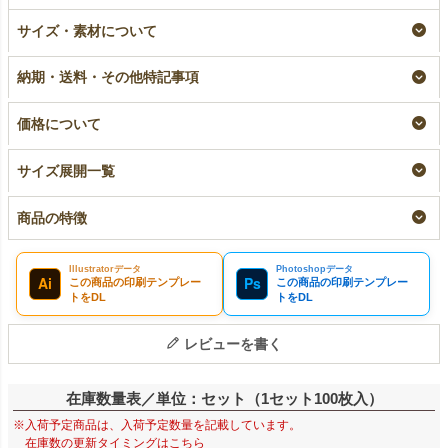
ラミ不織布バッグ 底
【名入れ／リピーター
サイズ・素材について
マチ 大サイズ｜100
専用】ラミ不織布バッ
枚入～
グ 底マチ 大サイズ
｜100枚入
即納品｜ラミ
納期・送料・その他特記事項
リピーター専用名入れ
¥
12,430
税込
〜
¥
13,200
税込
価格について
サイズ展開一覧
商品の特徴
Illustratorデータ
Photoshopデータ
Ai
Ps
この商品の印刷テンプレー
この商品の印刷テンプレー
トをDL
トをDL
レビューを書く
在庫数量表／単位：セット（1セット100枚入）
※入荷予定商品は、入荷予定数量を記載しています。
在庫数の更新タイミングはこちら