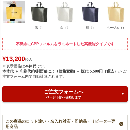
黒（）
白（）
紺（）
ベージュ（）
不織布にCPPフィルムをラミネートした高機能タイプです
¥
13,200
税込
※表示価格は
本体代
です。
本体代 ＋ 印刷代(印刷面積により価格変動) ＋ 版代 5,500円（税込）
が ご
注文フォーム内で自動計算されます。
ご注文フォームへ
ページ下部へ移動します
この商品のロット違い・名入れ対応・即納品・リピーター専
用商品