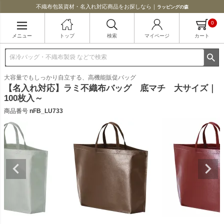
不織布包装資材・名入れ対応商品をお探しなら｜
ラッピングの森
0
メニュー
トップ
検索
マイページ
カート
大容量でもしっかり自立する、高機能販促バッグ
【名入れ対応】ラミ不織布バッグ 底マチ 大サイズ｜
100枚入～
商品番号
nFB_LU733