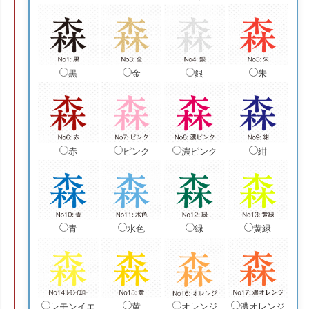
黒
金
銀
朱
赤
ピンク
濃ピンク
紺
青
水色
緑
黄緑
レモンイエ
黄
オレンジ
濃オレンジ