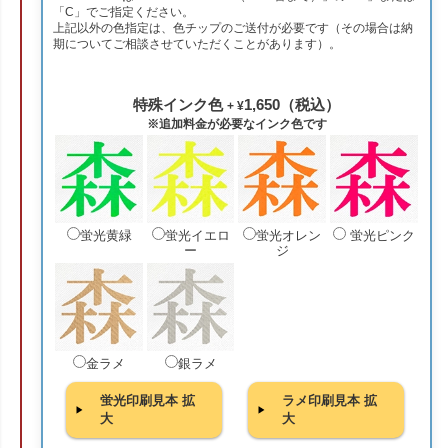
「C」でご指定ください。
上記以外の色指定は、色チップのご送付が必要です（その場合は納
期についてご相談させていただくことがあります）。
特殊インク色
1,650（税込）
+ ¥
※追加料金が必要なインク色です
蛍光黄緑
蛍光イエロ
蛍光オレン
蛍光ピンク
ー
ジ
金ラメ
銀ラメ
蛍光印刷見本 拡
ラメ印刷見本 拡
大
大