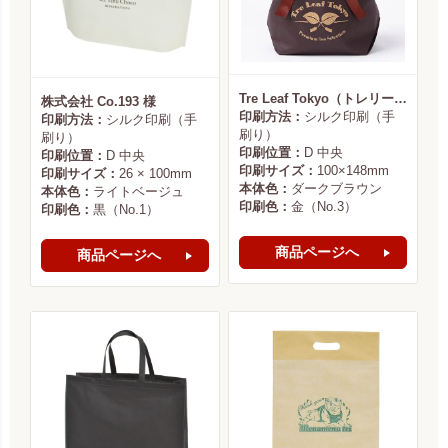
Tre Leaf Tokyo（トレリーフ東京） 様
株式会社 Co.193 様
印刷方法：
シルク印刷（手
印刷方法：
シルク印刷（手
刷り）
刷り）
印刷位置：
D 中央
印刷位置：
D 中央
印刷サイズ：
100×148mm
印刷サイズ：
26 × 100mm
本体色：
ダークブラウン
本体色：
ライトベージュ
印刷色：
金（No.3）
印刷色：
黒（No.1）
商品ページへ
商品ページへ