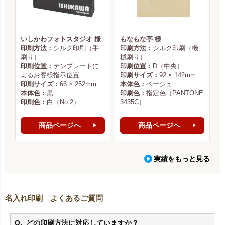
いしかわフォトスタジオ 様
もなもな亭 様
印刷方法：
シルク印刷（手
印刷方法：
シルク印刷（機
刷り）
械刷り）
印刷位置：
テンプレートに
印刷位置：
D（中央）
よるお客様指示位置
印刷サイズ：
92 × 142mm
印刷サイズ：
66 × 252mm
本体色：
ベージュ
本体色：
黒
印刷色：
指定色（PANTONE
印刷色：
白（No.2）
3435C）
商品ページへ
商品ページへ
実績をもっと見る
名入れ印刷 よくあるご質問
どの印刷方法に対応していますか？