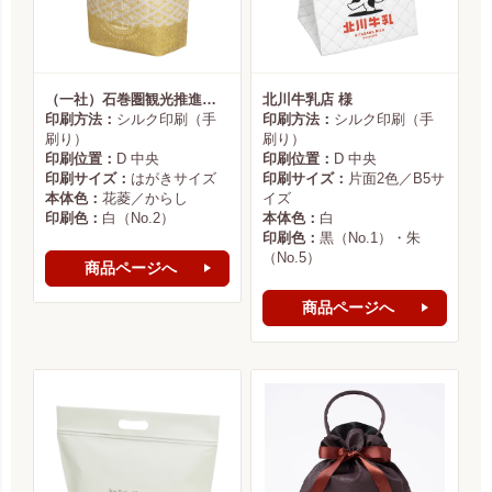
（一社）石巻圏観光推進機構様
北川牛乳店 様
印刷方法：
シルク印刷（手
印刷方法：
シルク印刷（手
刷り）
刷り）
印刷位置：
D 中央
印刷位置：
D 中央
印刷サイズ：
はがきサイズ
印刷サイズ：
片面2色／B5サ
本体色：
花菱／からし
イズ
印刷色：
白（No.2）
本体色：
白
印刷色：
黒（No.1）・朱
（No.5）
商品ページへ
商品ページへ