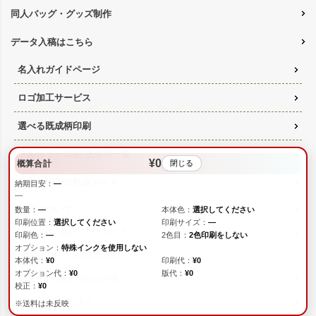
同人バッグ・グッズ制作
データ入稿はこちら
名入れガイドページ
ロゴ加工サービス
選べる既成柄印刷
フルカラー印刷 既成柄一覧
¥0
概算合計
閉じる
名入れ印刷の料金ガイド
納期目安：
—
—
版代について
数量：
—
本体色：
選択してください
印刷位置：
選択してください
印刷サイズ：
—
そもそも「版代」ってなに？
印刷色：
—
2色目：
2色印刷をしない
オプション：
特殊インクを使用しない
印刷方法ごとの必要な版数
本体代：
¥0
印刷代：
¥0
オプション代：
¥0
版代：
¥0
リピート注文の版代は不要
校正：
¥0
版は使いまわせます
※送料は未反映