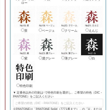
ロー
茶
ベージュ
クリーム
えんじ
紫
濃グレー
薄グレー
白
特色印刷
▼ 定番色以外の印刷は↑で特色印刷を選択し、ご希望の特色（DIC・
PANTONE）をご記入ください
※PANTONEは「PANTONE Solid（7771番まで）」の「U」または