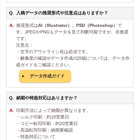
入稿データの推奨形式や注意点はありますか？
推奨形式は
AI（Illustrator）、PSD（Photoshop）
で
す。JPEGやPNGもデータを見て判断可能ですが、非推奨
です。
注意点：
・文字のアウトライン化は必須です。
・解像度の確認やデータ作成の詳細については、データ作
成ガイドをご確認ください。
データ作成ガイド
納期や特急対応はありますか？
印刷方法によって納期が異なります。
・シルク印刷：約10営業日
・コピー転写印刷：約20営業日
・高温転写印刷：納期要確認
・特急対応について