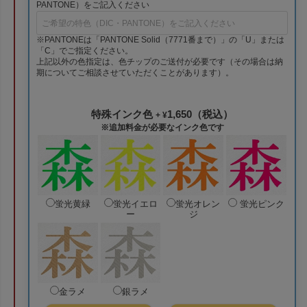
PANTONE）をご記入ください
※PANTONEは「PANTONE Solid（7771番まで）」の「U」または
「C」でご指定ください。
上記以外の色指定は、色チップのご送付が必要です（その場合は納
期についてご相談させていただくことがあります）。
特殊インク色
1,650（税込）
+ ¥
※追加料金が必要なインク色です
蛍光黄緑
蛍光イエロ
蛍光オレン
蛍光ピンク
ー
ジ
金ラメ
銀ラメ