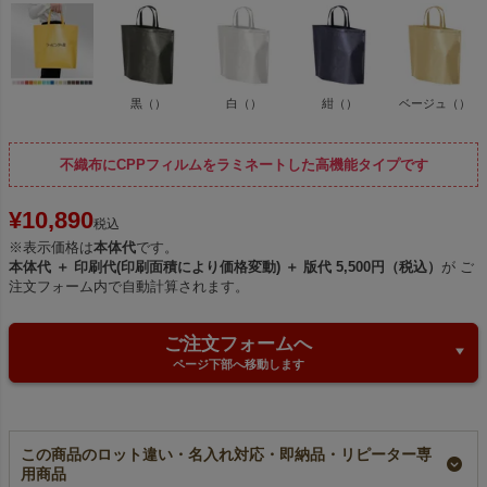
黒（）
白（）
紺（）
ベージュ（）
不織布にCPPフィルムをラミネートした高機能タイプです
¥
10,890
税込
※表示価格は
本体代
です。
本体代 ＋ 印刷代(印刷面積により価格変動) ＋ 版代 5,500円（税込）
が ご
注文フォーム内で自動計算されます。
ご注文フォームへ
ページ下部へ移動します
この商品のロット違い・名入れ対応・即納品・リピーター専
用商品