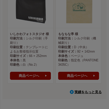
いしかわフォトスタジオ 様
もなもな亭 様
印刷方法：
シルク印刷（手
印刷方法：
シルク印刷（機
刷り）
械刷り）
印刷位置：
テンプレートに
印刷位置：
D（中央）
よるお客様指示位置
印刷サイズ：
92 × 142mm
印刷サイズ：
66 × 252mm
本体色：
ベージュ
本体色：
黒
印刷色：
指定色（PANTONE
印刷色：
白（No.2）
3435C）
商品ページへ
商品ページへ
実績をもっと見る