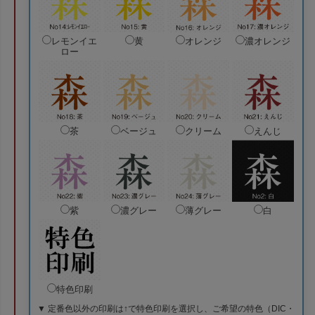
レモンイエ
黄
オレンジ
濃オレンジ
ロー
茶
ベージュ
クリーム
えんじ
紫
濃グレー
薄グレー
白
特色印刷
▼ 定番色以外の印刷は↑で特色印刷を選択し、ご希望の特色（DIC・