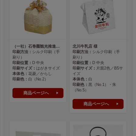
（一社）石巻圏観光推進機構様
北川牛乳店 様
印刷方法：
シルク印刷（手
印刷方法：
シルク印刷（手
刷り）
刷り）
印刷位置：
D 中央
印刷位置：
D 中央
印刷サイズ：
はがきサイズ
印刷サイズ：
片面2色／B5サ
本体色：
花菱／からし
イズ
印刷色：
白（No.2）
本体色：
白
印刷色：
黒（No.1）・朱
（No.5）
商品ページへ
商品ページへ