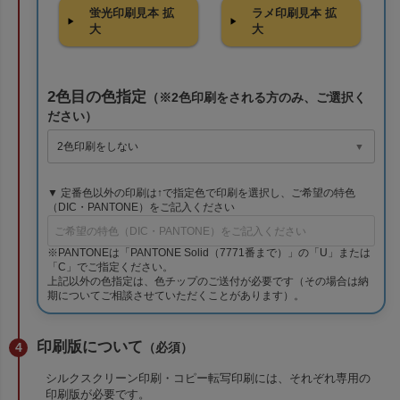
蛍光印刷見本 拡
ラメ印刷見本 拡
大
大
2色目の色指定
（※2色印刷をされる方のみ、ご選択く
ださい）
▼ 定番色以外の印刷は↑で指定色で印刷を選択し、ご希望の特色
（DIC・PANTONE）をご記入ください
※PANTONEは「PANTONE Solid（7771番まで）」の「U」または
「C」でご指定ください。
上記以外の色指定は、色チップのご送付が必要です（その場合は納
期についてご相談させていただくことがあります）。
印刷版について
（必須）
シルクスクリーン印刷・コピー転写印刷には、それぞれ専用の
印刷版が必要です。