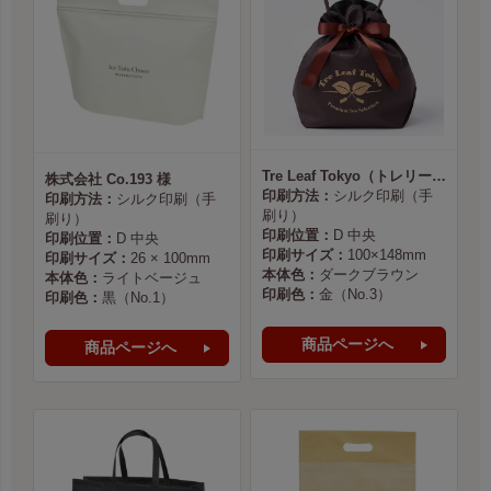
Tre Leaf Tokyo（トレリーフ東京） 様
株式会社 Co.193 様
印刷方法：
シルク印刷（手
印刷方法：
シルク印刷（手
刷り）
刷り）
印刷位置：
D 中央
印刷位置：
D 中央
印刷サイズ：
100×148mm
印刷サイズ：
26 × 100mm
本体色：
ダークブラウン
本体色：
ライトベージュ
印刷色：
金（No.3）
印刷色：
黒（No.1）
商品ページへ
商品ページへ