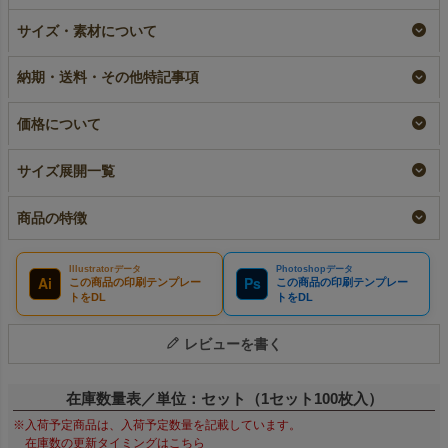
ラミ不織布バッグ 底
【小ロット】ラミ不織
【名入れ／リピーター
サイズ・素材について
マチ 小サイズ｜100
布バッグ 底マチ 小
専用】ラミ不織布バッ
枚入～
サイズ｜10枚入～
グ 底マチ 小サイズ
｜100枚入
即納品｜ラミ
納期・送料・その他特記事項
¥
1,969
税込
〜
リピーター専用名入れ
¥
10,230
税込
〜
¥
10,890
税込
価格について
サイズ展開一覧
商品の特徴
Illustratorデータ
Photoshopデータ
Ai
Ps
この商品の印刷テンプレー
この商品の印刷テンプレー
トをDL
トをDL
レビューを書く
在庫数量表／単位：セット（1セット100枚入）
※入荷予定商品は、入荷予定数量を記載しています。
在庫数の更新タイミングはこちら