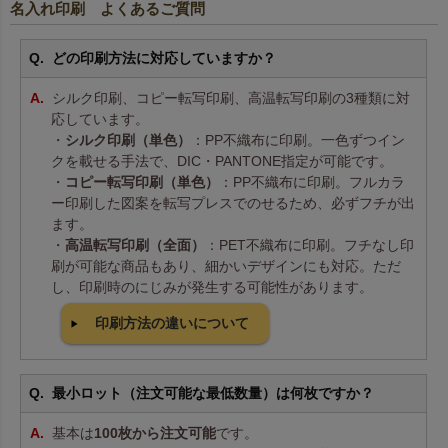
名入れ印刷 よくあるご質問
どの印刷方法に対応していますか？
シルク印刷、コピー転写印刷、高温転写印刷の3種類に対
応しています。
・
シルク印刷（単色）
：PP不織布に印刷。一色ずつイン
クを載せる手法で、DIC・PANTONE指定が可能です。
・
コピー転写印刷（単色）
：PP不織布に印刷。フルカラ
ー印刷した図案を転写プレスでのせるため、必ずフチが出
ます。
・
高温転写印刷（全面）
：PET不織布に印刷。フチなし印
刷が可能な商品もあり、細かいデザインにも対応。ただ
し、印刷時のにじみが発生する可能性があります。
印刷方法の違いについて
最小ロット（注文可能な最低数量）は何枚ですか？
基本は
100枚から注文可能
です。