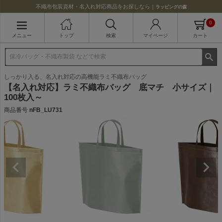
不織布包装資材・名入れ対応商品をお探しなら｜
ラッピングの森
0
メニュー
トップ
検索
マイページ
カート
しっかり入る、名入れ対応の高機能ラミ不織布バッグ
【名入れ対応】ラミ不織布バッグ 底マチ 小サイズ｜
100枚入～
商品番号
nFB_LU731