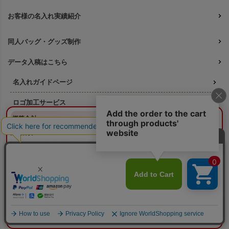
お客様の名入れ実績紹介
同人バッグ・グッズ制作
データ入稿はこちら
名入れガイドページ
ロゴ加工サービス
¥0
概算合計
閉じる
選べる既成柄印刷
納期目安：
—
—
フルカラー印刷 既成柄一覧
数量：
—
本体色：
選択してください
印刷位置：
選択してください
印刷サイズ：
—
名入れ印刷の料金ガイド
印刷色：
—
2色目：
2色印刷をしない
オプション：
特殊インクを使用しない
版代について
本体代：
¥0
印刷代：
¥0
オプション代：
¥0
版代：
¥0
そもそも「版代」ってなに？
校正：
¥0
印刷方法ごとの必要な版数
※送料は未反映