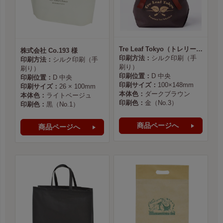
Tre Leaf Tokyo（トレリーフ東京） 様
株式会社 Co.193 様
印刷方法：
シルク印刷（手
印刷方法：
シルク印刷（手
刷り）
刷り）
印刷位置：
D 中央
印刷位置：
D 中央
印刷サイズ：
100×148mm
印刷サイズ：
26 × 100mm
本体色：
ダークブラウン
本体色：
ライトベージュ
印刷色：
金（No.3）
印刷色：
黒（No.1）
商品ページへ
商品ページへ