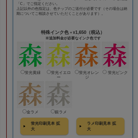
「C」でご指定ください。
上記以外の色指定は、色チップのご送付が必要です（その場合は納
期についてご相談させていただくことがあります）。
特殊インク色
1,650（税込）
+ ¥
※追加料金が必要なインク色です
蛍光黄緑
蛍光イエロ
蛍光オレン
蛍光ピンク
ー
ジ
金ラメ
銀ラメ
蛍光印刷見本 拡
ラメ印刷見本 拡
大
大