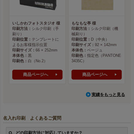
いしかわフォトスタジオ 様
もなもな亭 様
印刷方法：
シルク印刷（手
印刷方法：
シルク印刷（機
刷り）
械刷り）
印刷位置：
テンプレートに
印刷位置：
D（中央）
よるお客様指示位置
印刷サイズ：
92 × 142mm
印刷サイズ：
66 × 252mm
本体色：
ベージュ
本体色：
黒
印刷色：
指定色（PANTONE
印刷色：
白（No.2）
3435C）
商品ページへ
商品ページへ
実績をもっと見る
名入れ印刷 よくあるご質問
どの印刷方法に対応していますか？