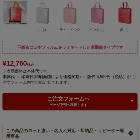
白（）
ライトピンク
ピンク（）
赤（）
（）
不織布にCPPフィルムをラミネートした高機能タイプです
¥
12,760
税込
※表示価格は
本体代
です。
本体代 ＋ 印刷代(印刷面積により価格変動) ＋ 版代 5,500円（税込）
が ご
注文フォーム内で自動計算されます。
ご注文フォームへ
ページ下部へ移動します
この商品のロット違い・名入れ対応・即納品・リピーター専
用商品