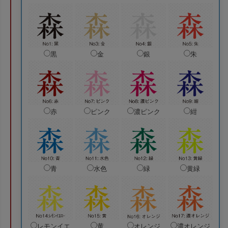
黒
金
銀
朱
赤
ピンク
濃ピンク
紺
青
水色
緑
黄緑
レモンイエ
黄
オレンジ
濃オレンジ