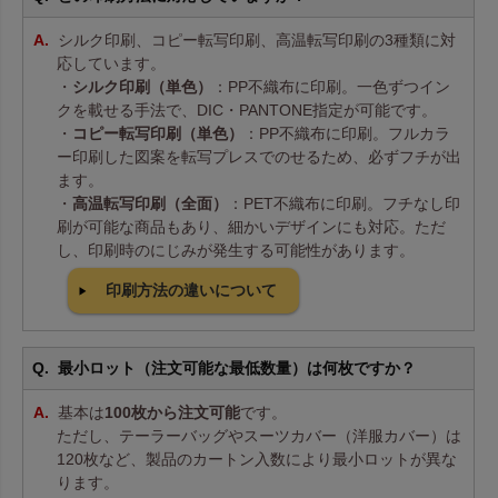
シルク印刷、コピー転写印刷、高温転写印刷の3種類に対
応しています。
・
シルク印刷（単色）
：PP不織布に印刷。一色ずつイン
クを載せる手法で、DIC・PANTONE指定が可能です。
・
コピー転写印刷（単色）
：PP不織布に印刷。フルカラ
ー印刷した図案を転写プレスでのせるため、必ずフチが出
ます。
・
高温転写印刷（全面）
：PET不織布に印刷。フチなし印
刷が可能な商品もあり、細かいデザインにも対応。ただ
し、印刷時のにじみが発生する可能性があります。
印刷方法の違いについて
最小ロット（注文可能な最低数量）は何枚ですか？
基本は
100枚から注文可能
です。
ただし、テーラーバッグやスーツカバー（洋服カバー）は
120枚など、製品のカートン入数により最小ロットが異な
ります。