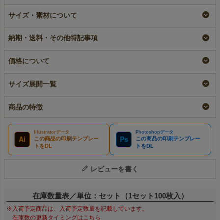
ラミ不織布バッグ 角
【名入れリピーター専
サイズ・素材について
底 A4縦サイズ｜100
用】ラミ不織布バッ
枚入～
グ 角底 A4縦サイ
ズ｜ 100枚入
即納品｜ラミ
納期・送料・その他特記事項
リピーター専用名入れ
¥
11,990
税込
〜
¥
12,760
税込
価格について
サイズ展開一覧
商品の特徴
Illustratorデータ
Photoshopデータ
Ai
Ps
この商品の印刷テンプレー
この商品の印刷テンプレー
トをDL
トをDL
レビューを書く
在庫数量表／単位：セット（1セット100枚入）
※入荷予定商品は、入荷予定数量を記載しています。
在庫数の更新タイミングはこちら