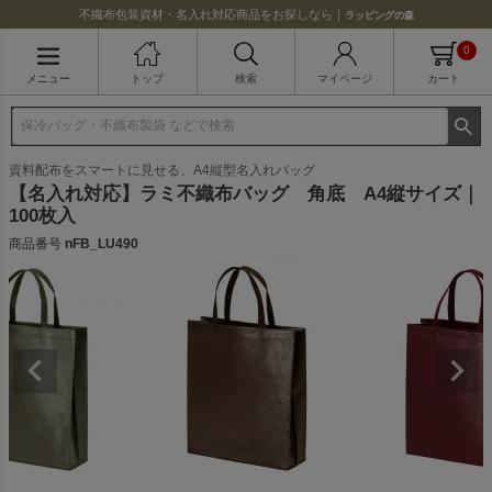
不織布包装資材・名入れ対応商品をお探しなら｜
ラッピングの森
0
メニュー
トップ
検索
マイページ
カート
資料配布をスマートに見せる、A4縦型名入れバッグ
【名入れ対応】ラミ不織布バッグ 角底 A4縦サイズ｜
100枚入
商品番号
nFB_LU490