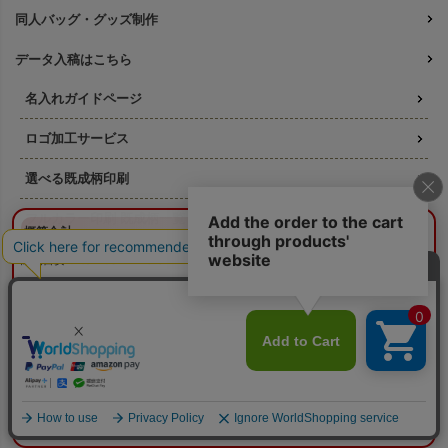
同人バッグ・グッズ制作
データ入稿はこちら
名入れガイドページ
ロゴ加工サービス
選べる既成柄印刷
フルカラー印刷 既成柄一覧
¥0
概算合計
閉じる
名入れ印刷の料金ガイド
納期目安：
—
—
版代について
数量：
—
本体色：
選択してください
印刷位置：
選択してください
印刷サイズ：
—
そもそも「版代」ってなに？
印刷色：
—
2色目：
2色印刷をしない
オプション：
特殊インクを使用しない
印刷方法ごとの必要な版数
本体代：
¥0
印刷代：
¥0
オプション代：
¥0
版代：
¥0
リピート注文の版代は不要
校正：
¥0
版は使いまわせます
※送料は未反映