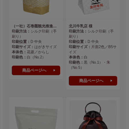
（一社）石巻圏観光推進機構様
北川牛乳店 様
印刷方法：
シルク印刷（手
印刷方法：
シルク印刷（手
刷り）
刷り）
印刷位置：
D 中央
印刷位置：
D 中央
印刷サイズ：
はがきサイズ
印刷サイズ：
片面2色／B5サ
本体色：
花菱／からし
イズ
印刷色：
白（No.2）
本体色：
白
印刷色：
黒（No.1）・朱
（No.5）
商品ページへ
商品ページへ