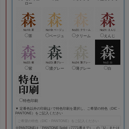
ロー
茶
ベージュ
クリーム
えんじ
紫
濃グレー
薄グレー
白
特色印刷
▼ 定番色以外の印刷は↑で特色印刷を選択し、ご希望の特色（DIC・
PANTONE）をご記入ください
※PANTONEは「PANTONE Solid（7771番まで）」の「U」または