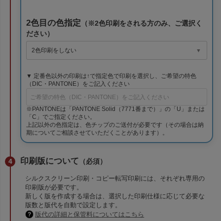
2色目の色指定
（※2色印刷をされる方のみ、ご選択く
ださい）
▼ 定番色以外の印刷は↑で指定色で印刷を選択し、ご希望の特色
（DIC・PANTONE）をご記入ください
※PANTONEは「PANTONE Solid（7771番まで）」の「U」または
「C」でご指定ください。
上記以外の色指定は、色チップのご送付が必要です（その場合は納
期についてご相談させていただくことがあります）。
印刷版について
（必須）
シルクスクリーン印刷・コピー転写印刷には、それぞれ専用の
印刷版が必要です。
新しく版を作成する場合は、選択した印刷仕様に応じて必要な
版数と版代を自動で設定します。
版代の詳細と保管料についてはこちら