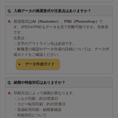
入稿データの推奨形式や注意点はありますか？
推奨形式は
AI（Illustrator）、PSD（Photoshop）
で
す。JPEGやPNGもデータを見て判断可能ですが、非推奨
です。
注意点：
・文字のアウトライン化は必須です。
・解像度の確認やデータ作成の詳細については、データ作
成ガイドをご確認ください。
データ作成ガイド
納期や特急対応はありますか？
印刷方法によって納期が異なります。
・シルク印刷：約10営業日
・コピー転写印刷：約20営業日
・高温転写印刷：納期要確認
・特急対応について