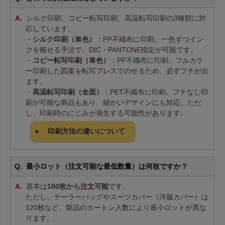
シルク印刷、コピー転写印刷、高温転写印刷の3種類に対
応しています。
・
シルク印刷（単色）
：PP不織布に印刷。一色ずつイン
クを載せる手法で、DIC・PANTONE指定が可能です。
・
コピー転写印刷（単色）
：PP不織布に印刷。フルカラ
ー印刷した図案を転写プレスでのせるため、必ずフチが出
ます。
・
高温転写印刷（全面）
：PET不織布に印刷。フチなし印
刷が可能な商品もあり、細かいデザインにも対応。ただ
し、印刷時のにじみが発生する可能性があります。
印刷方法の違いについて
最小ロット（注文可能な最低数量）は何枚ですか？
基本は
100枚から注文可能
です。
ただし、テーラーバッグやスーツカバー（洋服カバー）は
120枚など、製品のカートン入数により最小ロットが異な
ります。