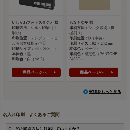
いしかわフォトスタジオ 様
もなもな亭 様
印刷方法：
シルク印刷（手
印刷方法：
シルク印刷（機
刷り）
械刷り）
印刷位置：
テンプレートに
印刷位置：
D（中央）
よるお客様指示位置
印刷サイズ：
92 × 142mm
印刷サイズ：
66 × 252mm
本体色：
ベージュ
本体色：
黒
印刷色：
指定色（PANTONE
印刷色：
白（No.2）
3435C）
商品ページへ
商品ページへ
実績をもっと見る
名入れ印刷 よくあるご質問
どの印刷方法に対応していますか？