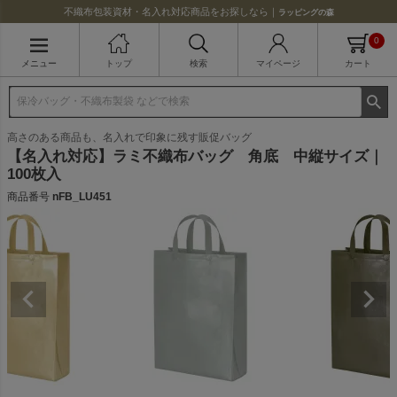
不織布包装資材・名入れ対応商品をお探しなら｜
ラッピングの森
0
メニュー
トップ
検索
マイページ
カート
高さのある商品も、名入れで印象に残す販促バッグ
【名入れ対応】ラミ不織布バッグ 角底 中縦サイズ｜
100枚入
商品番号
nFB_LU451