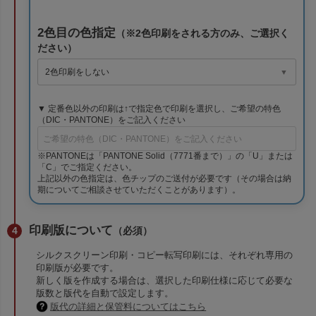
2色目の色指定
（※2色印刷をされる方のみ、ご選択く
ださい）
▼ 定番色以外の印刷は↑で指定色で印刷を選択し、ご希望の特色
（DIC・PANTONE）をご記入ください
※PANTONEは「PANTONE Solid（7771番まで）」の「U」または
「C」でご指定ください。
上記以外の色指定は、色チップのご送付が必要です（その場合は納
期についてご相談させていただくことがあります）。
印刷版について
（必須）
シルクスクリーン印刷・コピー転写印刷には、それぞれ専用の
印刷版が必要です。
新しく版を作成する場合は、選択した印刷仕様に応じて必要な
版数と版代を自動で設定します。
版代の詳細と保管料についてはこちら