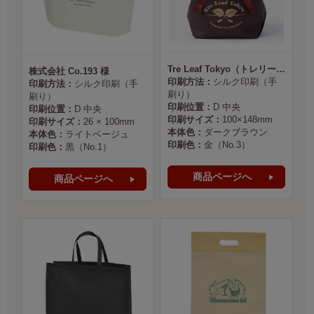
Tre Leaf Tokyo（トレリーフ東京） 様
株式会社 Co.193 様
印刷方法：
シルク印刷（手
印刷方法：
シルク印刷（手
刷り）
刷り）
印刷位置：
D 中央
印刷位置：
D 中央
印刷サイズ：
100×148mm
印刷サイズ：
26 × 100mm
本体色：
ダークブラウン
本体色：
ライトベージュ
印刷色：
金（No.3）
印刷色：
黒（No.1）
商品ページへ
商品ページへ