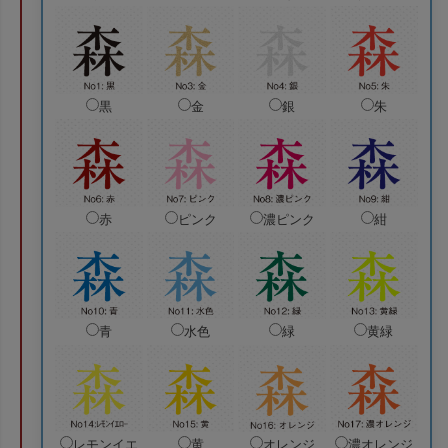
黒
金
銀
朱
赤
ピンク
濃ピンク
紺
青
水色
緑
黄緑
レモンイエ
黄
オレンジ
濃オレンジ