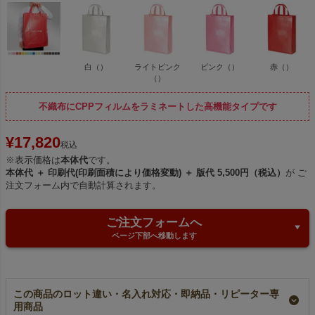
白（）
ライトピンク
ピンク（）
赤（）
（）
不織布にCPPフィルムをラミネートした高機能タイプです
¥
17,820
税込
※表示価格は
本体代
です。
本体代 ＋ 印刷代(印刷面積により価格変動) ＋ 版代 5,500円（税込）
が ご
注文フォーム内で自動計算されます。
ご注文フォームへ
ページ下部へ移動します
この商品のロット違い・名入れ対応・即納品・リピーター専
用商品