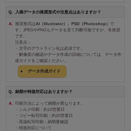
入稿データの推奨形式や注意点はありますか？
推奨形式は
AI（Illustrator）、PSD（Photoshop）
で
す。JPEGやPNGもデータを見て判断可能ですが、非推奨
です。
注意点：
・文字のアウトライン化は必須です。
・解像度の確認やデータ作成の詳細については、データ作
成ガイドをご確認ください。
データ作成ガイド
納期や特急対応はありますか？
印刷方法によって納期が異なります。
・シルク印刷：約10営業日
・コピー転写印刷：約20営業日
・高温転写印刷：納期要確認
・特急対応について