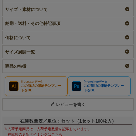
ラミ不織布バッグ 角
【名入れ／リピーター
サイズ・素材について
底 中縦サイズ｜100
専用】ラミ不織布バッ
枚入～
グ 角底 小サイズ｜
100枚入
即納品｜ラミ
納期・送料・その他特記事項
リピーター専用名入れ
¥
16,830
税込
〜
¥
17,820
税込
価格について
サイズ展開一覧
商品の特徴
Illustratorデータ
Photoshopデータ
Ai
Ps
この商品の印刷テンプレー
この商品の印刷テンプレー
トをDL
トをDL
レビューを書く
在庫数量表／単位：セット（1セット100枚入）
※入荷予定商品は、入荷予定数量を記載しています。
在庫数の更新タイミングはこちら