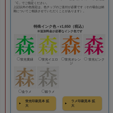
「C」でご指定ください。
上記以外の色指定は、色チップのご送付が必要です（その場合は納
期についてご相談させていただくことがあります）。
特殊インク色
1,650（税込）
+ ¥
※追加料金が必要なインク色です
蛍光黄緑
蛍光イエロ
蛍光オレン
蛍光ピンク
ー
ジ
金ラメ
銀ラメ
蛍光印刷見本 拡
ラメ印刷見本 拡
大
大