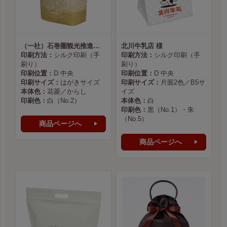
（一社）石巻圏観光推進機構様
北川牛乳店 様
印刷方法：
シルク印刷（手
印刷方法：
シルク印刷（手
刷り）
刷り）
印刷位置：
D 中央
印刷位置：
D 中央
印刷サイズ：
はがきサイズ
印刷サイズ：
片面2色／B5サ
本体色：
花菱／からし
イズ
印刷色：
白（No.2）
本体色：
白
印刷色：
黒（No.1）・朱
（No.5）
商品ページへ
商品ページへ