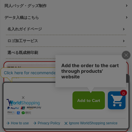
同人バッグ・グッズ制作
データ入稿はこちら
名入れガイドページ
ロゴ加工サービス
選べる既成柄印刷
フルカラー印刷 既成柄一覧
¥0
概算合計
閉じる
名入れ印刷の料金ガイド
納期目安：
—
—
版代について
数量：
—
本体色：
選択してください
印刷位置：
選択してください
印刷サイズ：
—
そもそも「版代」ってなに？
印刷色：
—
2色目：
2色印刷をしない
オプション：
特殊インクを使用しない
印刷方法ごとの必要な版数
本体代：
¥0
印刷代：
¥0
オプション代：
¥0
版代：
¥0
リピート注文の版代は不要
校正：
¥0
版は使いまわせます
※送料は未反映