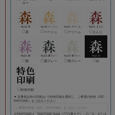
ロー
茶
ベージュ
クリーム
えんじ
紫
濃グレー
薄グレー
白
特色印刷
▼ 定番色以外の印刷は↑で特色印刷を選択し、ご希望の特色（DIC・
PANTONE）をご記入ください
※PANTONEは「PANTONE Solid（7771番まで）」の「U」または