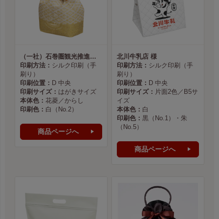
（一社）石巻圏観光推進機構様
北川牛乳店 様
印刷方法：
シルク印刷（手
印刷方法：
シルク印刷（手
刷り）
刷り）
印刷位置：
D 中央
印刷位置：
D 中央
印刷サイズ：
はがきサイズ
印刷サイズ：
片面2色／B5サ
本体色：
花菱／からし
イズ
印刷色：
白（No.2）
本体色：
白
印刷色：
黒（No.1）・朱
（No.5）
商品ページへ
商品ページへ