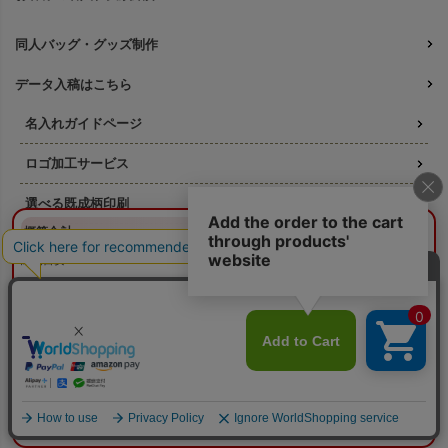
同人バッグ・グッズ制作
データ入稿はこちら
名入れガイドページ
ロゴ加工サービス
選べる既成柄印刷
¥0
概算合計
閉じる
フルカラー印刷 既成柄一覧
納期目安：
—
—
名入れ印刷の料金ガイド
数量：
—
本体色：
選択してください
印刷位置：
選択してください
印刷サイズ：
—
版代について
印刷色：
—
2色目：
2色印刷をしない
オプション：
特殊インクを使用しない
そもそも「版代」ってなに？
本体代：
¥0
印刷代：
¥0
印刷方法ごとの必要な版数
オプション代：
¥0
版代：
¥0
校正：
¥0
リピート注文の版代は不要
※送料は未反映