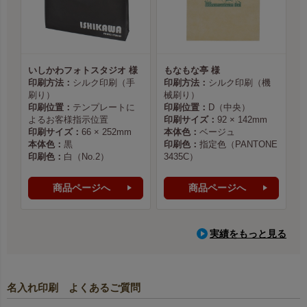
いしかわフォトスタジオ 様
もなもな亭 様
印刷方法：
シルク印刷（手
印刷方法：
シルク印刷（機
刷り）
械刷り）
印刷位置：
テンプレートに
印刷位置：
D（中央）
よるお客様指示位置
印刷サイズ：
92 × 142mm
印刷サイズ：
66 × 252mm
本体色：
ベージュ
本体色：
黒
印刷色：
指定色（PANTONE
印刷色：
白（No.2）
3435C）
商品ページへ
商品ページへ
実績をもっと見る
名入れ印刷 よくあるご質問