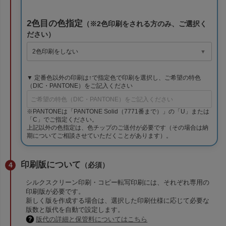
2色目の色指定
（※2色印刷をされる方のみ、ご選択く
ださい）
▼ 定番色以外の印刷は↑で指定色で印刷を選択し、ご希望の特色
（DIC・PANTONE）をご記入ください
※PANTONEは「PANTONE Solid（7771番まで）」の「U」または
「C」でご指定ください。
上記以外の色指定は、色チップのご送付が必要です（その場合は納
期についてご相談させていただくことがあります）。
印刷版について
（必須）
シルクスクリーン印刷・コピー転写印刷には、それぞれ専用の
印刷版が必要です。
新しく版を作成する場合は、選択した印刷仕様に応じて必要な
版数と版代を自動で設定します。
版代の詳細と保管料についてはこちら