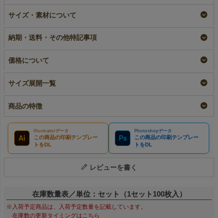
ラミ不織布バッグ 角
【小ロット】ラミ不織
【名入れ大ロット】ラ
底 小サイズ｜100枚
布バッグ 角底 小サ
ミ不織布バッグ 角
サイズ・素材について
入～
イズ｜10枚入～
底 小サイズ｜ 100枚
入（1000枚以上専
即納品｜ラミ
¥
2,255
税込
〜
納期・送料・その他特記事項
用）
¥
13,090
税込
〜
大ロット｜ラミ
¥
13,090
税込
価格について
サイズ展開一覧
商品の特徴
Illustratorデータ
Photoshopデータ
Ai
Ps
この商品の印刷テンプレー
この商品の印刷テンプレー
トをDL
トをDL
レビューを書く
在庫数量表／単位：セット（1セット100枚入）
※入荷予定商品は、入荷予定数量を記載しています。
在庫数の更新タイミングはこちら