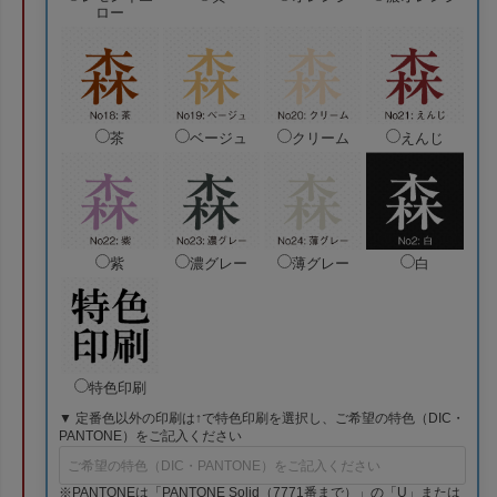
ロー
茶
ベージュ
クリーム
えんじ
紫
濃グレー
薄グレー
白
特色印刷
▼ 定番色以外の印刷は↑で特色印刷を選択し、ご希望の特色（DIC・
PANTONE）をご記入ください
※PANTONEは「PANTONE Solid（7771番まで）」の「U」または