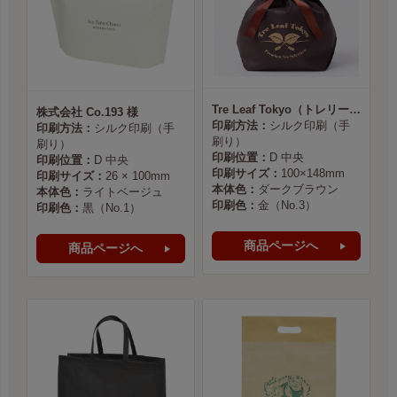
Tre Leaf Tokyo（トレリーフ東京） 様
株式会社 Co.193 様
印刷方法：
シルク印刷（手
印刷方法：
シルク印刷（手
刷り）
刷り）
印刷位置：
D 中央
印刷位置：
D 中央
印刷サイズ：
100×148mm
印刷サイズ：
26 × 100mm
本体色：
ダークブラウン
本体色：
ライトベージュ
印刷色：
金（No.3）
印刷色：
黒（No.1）
商品ページへ
商品ページへ