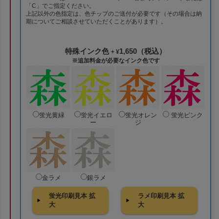
「C」でご指定ください。
上記以外の色指定は、色チップのご送付が必要です（その場合は納
期についてご相談させていただくことがあります）。
特殊インク色
1,650（税込）
+ ¥
※追加料金が必要なインク色です
蛍光黄緑
蛍光イエロ
蛍光オレン
蛍光ピンク
ー
ジ
金ラメ
銀ラメ
蛍光印刷見本 拡
ラメ印刷見本 拡
大
大