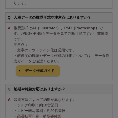
ります。
入稿データの推奨形式や注意点はありますか？
推奨形式は
AI（Illustrator）、PSD（Photoshop）
で
す。JPEGやPNGもデータを見て判断可能ですが、非推奨
です。
注意点：
・文字のアウトライン化は必須です。
・解像度の確認やデータ作成の詳細については、データ作
成ガイドをご確認ください。
データ作成ガイド
納期や特急対応はありますか？
印刷方法によって納期が異なります。
・シルク印刷：約10営業日
・コピー転写印刷：約20営業日
・高温転写印刷：納期要確認