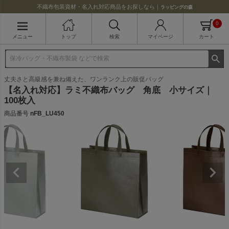
不織布包装資材・名入れ対応商品をお探しなら｜
ラッピングの森
0
メニュー
トップ
検索
マイページ
カート
丈夫さと高級感を兼ね備えた、ワンランク上の販促バッグ
【名入れ対応】ラミ不織布バッグ 角底 小サイズ｜
100枚入
商品番号
nFB_LU450