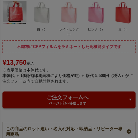
白（）
ライトピンク
ピンク（）
赤（）
（）
不織布にCPPフィルムをラミネートした高機能タイプです
¥
13,750
税込
※表示価格は
本体代
です。
本体代 ＋ 印刷代(印刷面積により価格変動) ＋ 版代 5,500円（税込）
が ご
注文フォーム内で自動計算されます。
ご注文フォームへ
ページ下部へ移動します
この商品のロット違い・名入れ対応・即納品・リピーター専
用商品