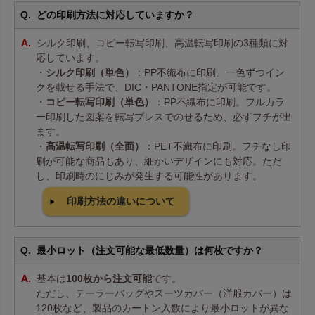
どの印刷方法に対応していますか？
シルク印刷、コピー転写印刷、高温転写印刷の3種類に対
応しています。
・
シルク印刷（単色）
：PP不織布に印刷。一色ずつイン
クを載せる手法で、DIC・PANTONE指定が可能です。
・
コピー転写印刷（単色）
：PP不織布に印刷。フルカラ
ー印刷した図案を転写プレスでのせるため、必ずフチが出
ます。
・
高温転写印刷（全面）
：PET不織布に印刷。フチなし印
刷が可能な商品もあり、細かいデザインにも対応。ただ
し、印刷時のにじみが発生する可能性があります。
印刷方法の違いについて
最小ロット（注文可能な最低数量）は何枚ですか？
基本は
100枚から注文可能
です。
ただし、テーラーバッグやスーツカバー（洋服カバー）は
120枚など、製品のカートン入数により最小ロットが異な