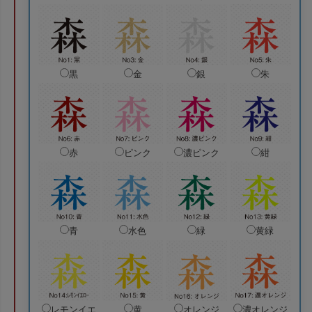
黒
金
銀
朱
赤
ピンク
濃ピンク
紺
青
水色
緑
黄緑
レモンイエ
黄
オレンジ
濃オレンジ