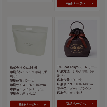
商品ページへ
Tre Leaf Tokyo（トレリーフ東京） 様
株式会社 Co.193 様
印刷方法：
シルク印刷（手
印刷方法：
シルク印刷（手
刷り）
刷り）
印刷位置：
D 中央
印刷位置：
D 中央
印刷サイズ：
100×148mm
印刷サイズ：
26 × 100mm
本体色：
ダークブラウン
本体色：
ライトベージュ
印刷色：
金（No.3）
印刷色：
黒（No.1）
商品ページへ
商品ページへ