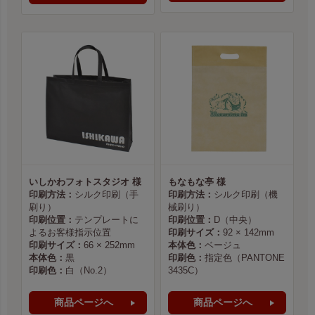
いしかわフォトスタジオ 様
もなもな亭 様
印刷方法：
シルク印刷（手
印刷方法：
シルク印刷（機
刷り）
械刷り）
印刷位置：
テンプレートに
印刷位置：
D（中央）
よるお客様指示位置
印刷サイズ：
92 × 142mm
印刷サイズ：
66 × 252mm
本体色：
ベージュ
本体色：
黒
印刷色：
指定色（PANTONE
印刷色：
白（No.2）
3435C）
商品ページへ
商品ページへ