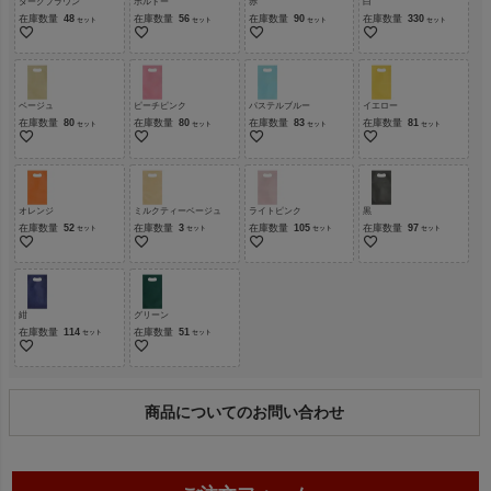
ダークブラウン
ボルドー
赤
白
在庫数量
48
在庫数量
56
在庫数量
90
在庫数量
330
ベージュ
ピーチピンク
パステルブルー
イエロー
在庫数量
80
在庫数量
80
在庫数量
83
在庫数量
81
オレンジ
ミルクティーベージュ
ライトピンク
黒
在庫数量
52
在庫数量
3
在庫数量
105
在庫数量
97
紺
グリーン
在庫数量
114
在庫数量
51
商品についてのお問い合わせ