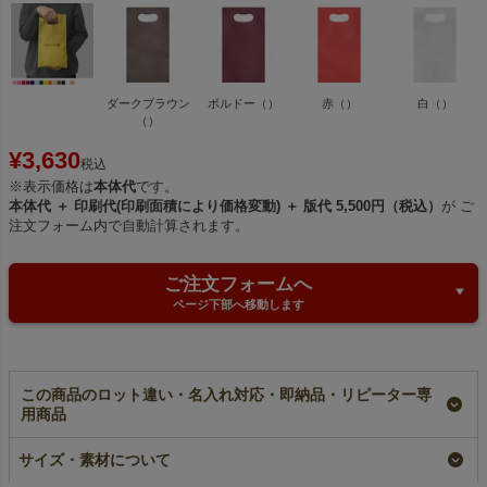
ダークブラウン
ボルドー（）
赤（）
白（）
（）
¥
3,630
税込
※表示価格は
本体代
です。
本体代 ＋ 印刷代(印刷面積により価格変動) ＋ 版代 5,500円（税込）
が ご
注文フォーム内で自動計算されます。
ご注文フォームへ
ページ下部へ移動します
この商品のロット違い・名入れ対応・即納品・リピーター専
用商品
【名入れ対応】不織布
【名入れ／リピーター
不織布アドバッグ小判
アドバッグ 薄手
専用】不織布アドバッ
抜き 薄手《40g》
サイズ・素材について
《40g》 小判抜き
グ 薄手《40g》 小判
A5サイズ｜100枚入～