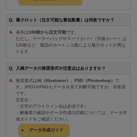
最小ロット（注文可能な最低数量）は何枚ですか？
基本は
100枚から注文可能
です。
ただし、テーラーバッグやスーツカバー（洋服カバー）は
120枚など、製品のカートン入数により最小ロットが異な
ります。
入稿データの推奨形式や注意点はありますか？
推奨形式は
AI（Illustrator）、PSD（Photoshop）
で
す。JPEGやPNGもデータを見て判断可能ですが、非推奨
です。
注意点：
・文字のアウトライン化は必須です。
・解像度の確認やデータ作成の詳細については、データ作
成ガイドをご確認ください。
データ作成ガイド