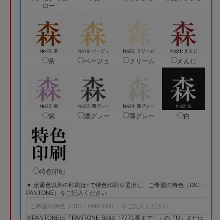
ロー
茶
ベージュ
クリーム
えんじ
紫
濃グレー
薄グレー
白
特色印刷
▼ 定番色以外の印刷は↑で特色印刷を選択し、ご希望の特色（DIC・
PANTONE）をご記入ください
※PANTONEは「PANTONE Solid（7771番まで）」の「U」または