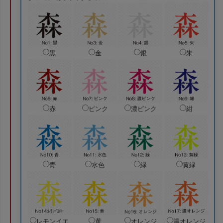
黒
金
銀
朱
赤
ピンク
濃ピンク
紺
青
水色
緑
黄緑
レモンイエ
黄
オレンジ
濃オレンジ