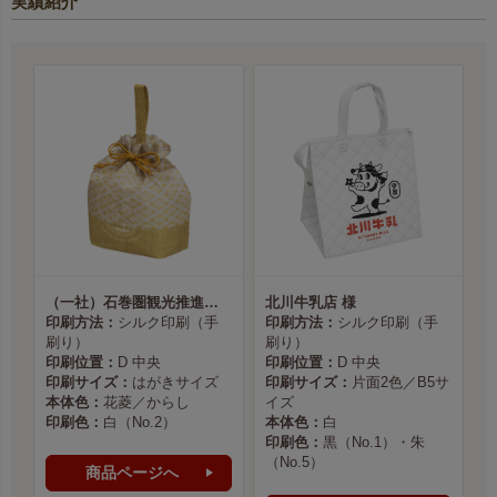
実績紹介
（一社）石巻圏観光推進機構様
北川牛乳店 様
印刷方法：
シルク印刷（手
印刷方法：
シルク印刷（手
刷り）
刷り）
印刷位置：
D 中央
印刷位置：
D 中央
印刷サイズ：
はがきサイズ
印刷サイズ：
片面2色／B5サ
本体色：
花菱／からし
イズ
印刷色：
白（No.2）
本体色：
白
印刷色：
黒（No.1）・朱
（No.5）
商品ページへ