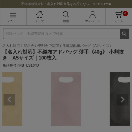
不織布包装資材・名入れ対応商品をお探しなら｜
ラッピングの森
0
メニュー
トップ
検索
マイページ
カート
名入れ対応！展示会や説明会で活躍する薄型配布バッグ（A5サイズ）
【名入れ対応】不織布アドバッグ 薄手《40g》 小判抜
き A5サイズ｜100枚入
商品番号
nFB_LS104J