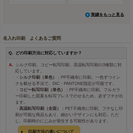
実績をもっと見る
名入れ印刷 よくあるご質問
どの印刷方法に対応していますか？
シルク印刷、コピー転写印刷、高温転写印刷の3種類に対
応しています。
・
シルク印刷（単色）
：PP不織布に印刷。一色ずつイン
クを載せる手法で、DIC・PANTONE指定が可能です。
・
コピー転写印刷（単色）
：PP不織布に印刷。フルカラ
ー印刷した図案を転写プレスでのせるため、必ずフチが出
ます。
・
高温転写印刷（全面）
：PET不織布に印刷。フチなし印
刷が可能な商品もあり、細かいデザインにも対応。ただ
し、印刷時のにじみが発生する可能性があります。
印刷方法の違いについて