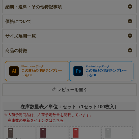
A5サイズ｜100枚入
抜き A5サイズ｜100
加工品
納期・送料・その他特記事項
枚入
名入れ
¥
3,630
税込
リピーター専用名入れ
¥
3,630
税込
¥
3,630
税込
価格について
サイズ展開一覧
商品の特徴
Illustratorデータ
Photoshopデータ
Ai
Ps
この商品の印刷テンプレー
この商品の印刷テンプレー
トをDL
トをDL
レビューを書く
在庫数量表／単位：セット（1セット100枚入）
※入荷予定商品は、入荷予定数量を記載しています。
在庫数の更新タイミングはこちら