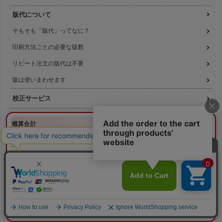
版代について
そもそも「版代」ってなに？
印刷方法ごとの必要な版数
リピート注文の版代は不要
版は使いまわせます
校正サービス
印刷方法について
¥0
概算合計
閉じる
シルクスクリーン印刷
納期目安：
—
—
コピー転写印刷
数量：
—
本体色：
選択してください
印刷位置：
選択してください
印刷サイズ：
—
高温転写印刷
印刷色：
—
2色目：
2色印刷をしない
機械刷りについて
本体代：
¥0
印刷代：
¥0
版代：
¥0
3種類の印刷方法の比較
校正：
¥0
※送料は未反映
データ作成ガイド