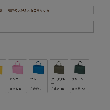
せ ｜ 在庫の仮押さえもこちらから
ー
ピンク
ブルー
ダークグレ
グリーン
ー
9
在庫数
9
在庫数
9
在庫数
19
在庫数
20