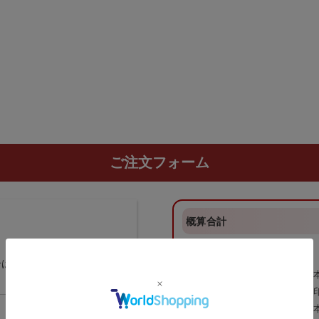
ご注文フォーム
概算合計
納期目安：
—
—
合は、
数量「1」
とご入力く
数量：
—
印刷サイズ：
—