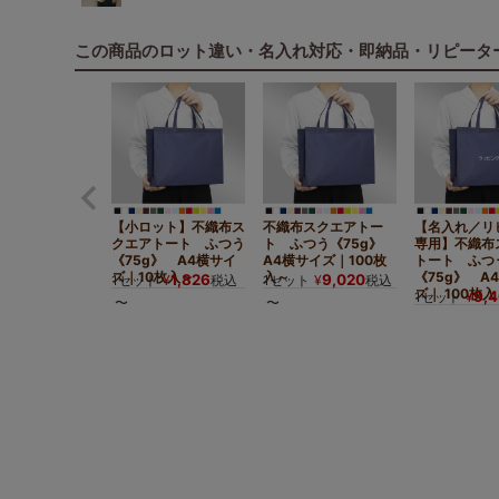
この商品のロット違い・名入れ対応・即納品・リピータ
【小ロット】不織布ス
不織布スクエアトー
【名入れ／リ
クエアトート ふつう
ト ふつう《75g》
専用】不織布
《75g》 A4横サイ
A4横サイズ｜100枚
トート ふつ
ズ｜10枚入～
入～
《75g》 A
1,826
9,020
1セット
¥
税込
1セット
¥
税込
ズ｜ 100枚入
9,
1セット
¥
〜
〜