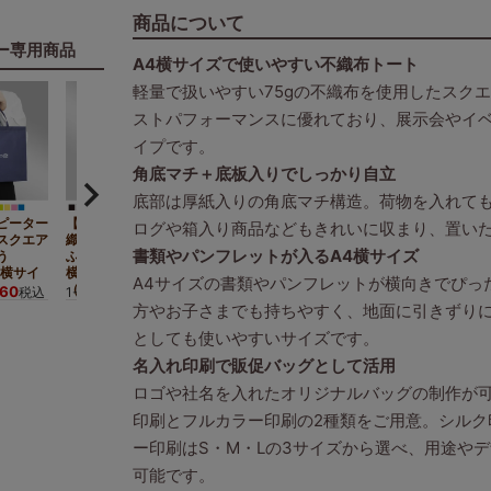
商品について
ー専用商品
A4横サイズで使いやすい不織布トート
軽量で扱いやすい75gの不織布を使用したスク
ストパフォーマンスに優れており、展示会やイ
イプです。
角底マチ＋底板入りでしっかり自立
底部は厚紙入りの角底マチ構造。荷物を入れて
ピーター
【名入れ大ロット】不
ログや箱入り商品などもきれいに収まり、置い
スクエア
織布スクエアトート
書類やパンフレットが入るA4横サイズ
う
ふつう《75g》 A4
4横サイ
横サイズ｜ 100枚入
A4サイズの書類やパンフレットが横向きでぴっ
（1000枚以上専用）
460
9,020
税込
1セット
¥
税込
方やお子さまでも持ちやすく、地面に引きずり
としても使いやすいサイズです。
名入れ印刷で販促バッグとして活用
ロゴや社名を入れたオリジナルバッグの制作が
印刷とフルカラー印刷の2種類をご用意。シルク印
ー印刷はS・M・Lの3サイズから選べ、用途や
可能です。