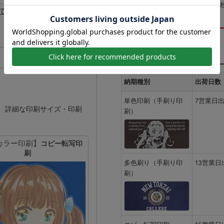
版代：
¥0
です
※送料は未反映
納期
納期種別
出荷日数
単色印刷（手刷り印
7営業日
、詳細な印刷サイズ・印刷
刷）
カラー印刷】
コピー転写印
刷
多色刷り（手刷り印
13営業日
刷）