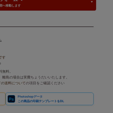
部へ移動します
ら
です
め
送料無料。
込）、離島の場合は実費ちょうだいいたします。
ドの送料について
の項目をご確認ください
Photoshopデータ
Ps
この商品の印刷テンプレートをDL