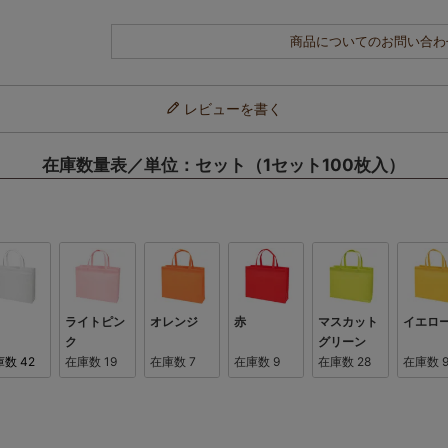
商品についてのお問い合わ
レビューを書く
在庫数量表／単位：セット（1セット100枚入）
ライトピン
オレンジ
赤
マスカット
イエロ
ク
グリーン
庫数
42
在庫数
19
在庫数
7
在庫数
9
在庫数
28
在庫数