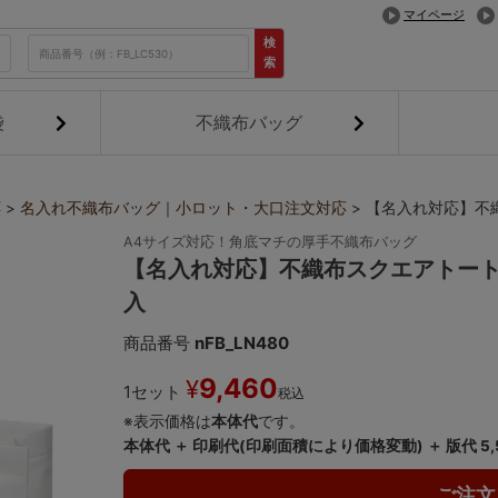
マイページ
検
索
袋
不織布バッグ
応
名入れ不織布バッグ｜小ロット・大口注文対応
【名入れ対応】不織
A4サイズ対応！角底マチの厚手不織布バッグ
【名入れ対応】不織布スクエアトート 
入
商品番号
nFB_LN480
9,460
¥
1セット
税込
※表示価格は
本体代
です。
本体代 ＋ 印刷代(印刷面積により価格変動) ＋ 版代 5
ご注文