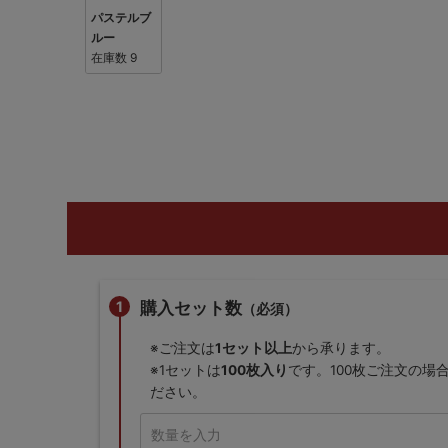
パステルブ
ルー
在庫数
9
購入セット数
（必須）
※ご注文は
1セット以上
から承ります。
※1セットは
100枚入り
です。100枚ご注文の場
ださい。