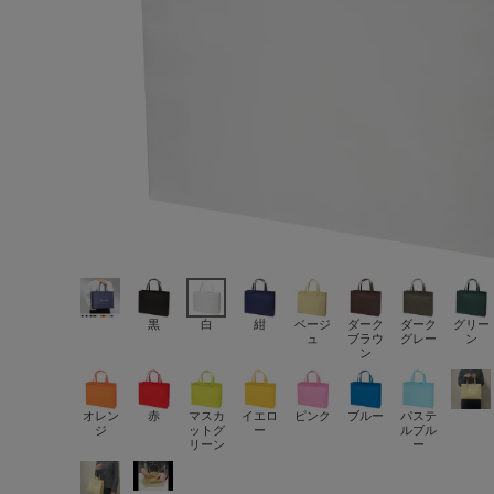
黒
白
紺
ベージ
ダーク
ダーク
グリー
ュ
ブラウ
グレー
ン
ン
オレン
赤
マスカ
イエロ
ピンク
ブルー
パステ
ジ
ットグ
ー
ルブル
リーン
ー