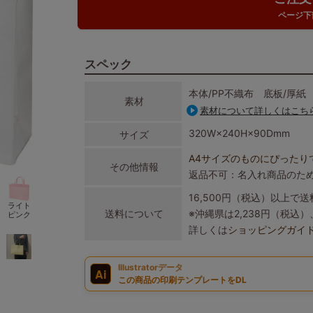
ページ下
スペック
本体/PP不織布 底板/厚紙
素材
素材について詳しくはこち
320W×240H×90Dmm
サイズ
A4サイズのものにぴったり
その他情報
返品不可：名入れ商品のた
16,500円（税込）以上で
ライト
送料について
※沖縄県は2,238円（税
ピンク
詳しくは
ショッピングガイ
Illustratorデータ
Ai
この商品の印刷テンプレートをDL