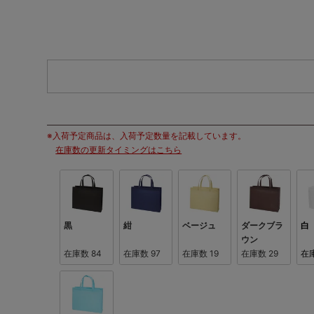
※入荷予定商品は、入荷予定数量を記載しています。
在庫数の更新タイミングはこちら
黒
紺
ベージュ
ダークブラ
白
ウン
在庫数
84
在庫数
97
在庫数
19
在庫数
29
在