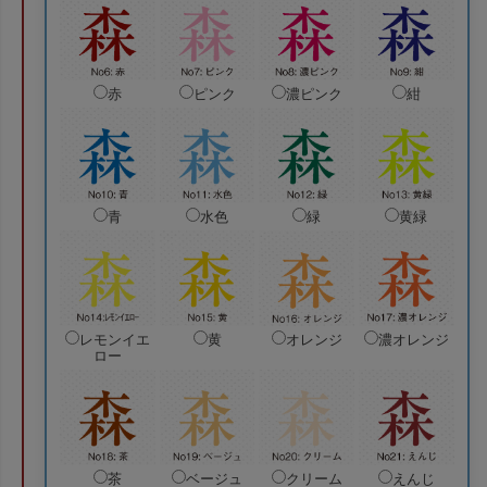
赤
ピンク
濃ピンク
紺
青
水色
緑
黄緑
レモンイエ
黄
オレンジ
濃オレンジ
ロー
茶
ベージュ
クリーム
えんじ