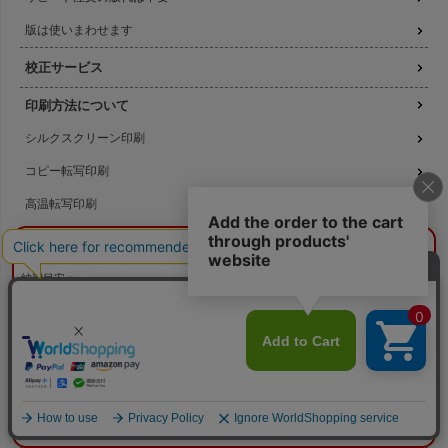
版は使いまわせます
校正サービス
印刷方法について
シルクスクリーン印刷
コピー転写印刷
高温転写印刷
機械刷りについて
¥0
概算合計
閉じる
3種類の印刷方法の比較
納期目安：
—
—
データ作成ガイド
数量：
—
本体色：
選択してください
印刷位置：
選択してください
印刷サイズ：
—
名入れ注文の流れ
印刷色：
—
2色目：
2色印刷をしない
本体代：
¥0
名入れのよくある質問
印刷代：
¥0
版代：
¥0
校正：
¥0
無料サンプル提供
※送料は未反映