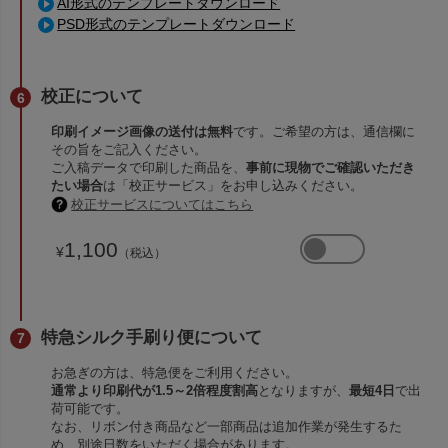
AI形式のテンプレートダウンロード
PSD形式のテンプレートダウンロード
校正について
印刷イメージ画像の送付は無料
です。ご希望の方は、通信欄に
その旨をご記入ください。
ご入稿データで印刷した商品を、
事前に現物でご確認いただき
たい場合
は「校正サービス」をお申し込みください。
校正サービスについてはこちら
1,100
¥
（税込）
特急シルク手刷り便について
お急ぎの方は、特急便をご利用ください。
通常より印刷代が1.5～2倍程度割高
となりますが、
最短4日
で出
荷可能です。
なお、リボン付き商品など一部商品は追加作業が発生するた
め、別途日数をいただく場合があります。