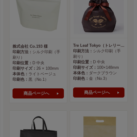
Tre Leaf Tokyo（トレリーフ東京） 様
株式会社 Co.193 様
印刷方法：
シルク印刷（手
印刷方法：
シルク印刷（手
刷り）
刷り）
印刷位置：
D 中央
印刷位置：
D 中央
印刷サイズ：
100×148mm
印刷サイズ：
26 × 100mm
本体色：
ダークブラウン
本体色：
ライトベージュ
印刷色：
金（No.3）
印刷色：
黒（No.1）
商品ページへ
商品ページへ