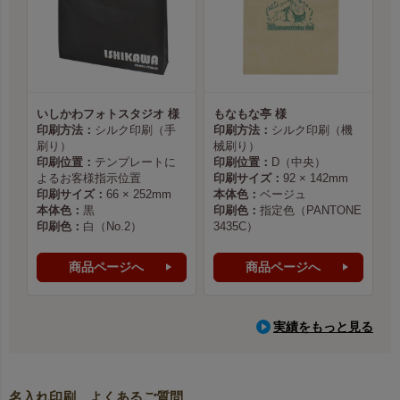
いしかわフォトスタジオ 様
もなもな亭 様
印刷方法：
シルク印刷（手
印刷方法：
シルク印刷（機
刷り）
械刷り）
印刷位置：
テンプレートに
印刷位置：
D（中央）
よるお客様指示位置
印刷サイズ：
92 × 142mm
印刷サイズ：
66 × 252mm
本体色：
ベージュ
本体色：
黒
印刷色：
指定色（PANTONE
印刷色：
白（No.2）
3435C）
商品ページへ
商品ページへ
実績をもっと見る
名入れ印刷 よくあるご質問