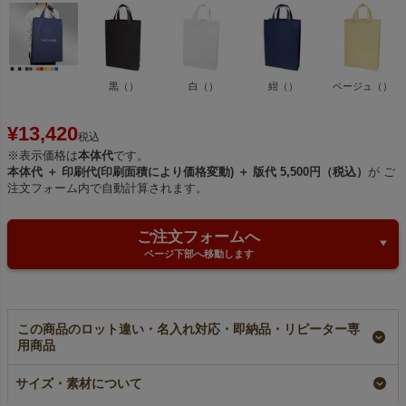
黒（）
白（）
紺（）
ベージュ（）
¥
13,420
税込
※表示価格は
本体代
です。
本体代 ＋ 印刷代(印刷面積により価格変動) ＋ 版代 5,500円（税込）
が ご
注文フォーム内で自動計算されます。
ご注文フォームへ
ページ下部へ移動します
この商品のロット違い・名入れ対応・即納品・リピーター専
用商品
不織布スクエアトー
【小ロット】不織布ス
【名入れ／リピーター
ト ふつう《75g》
クエアトート ふつう
専用】不織布スクエア
サイズ・素材について
中縦サイズ｜100枚入
《75g》 中縦サイズ
トート ふつう