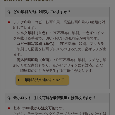
どの印刷方法に対応していますか？
シルク印刷、コピー転写印刷、高温転写印刷の3種類に対
応しています。
・
シルク印刷（単色）
：PP不織布に印刷。一色ずつイン
クを載せる手法で、DIC・PANTONE指定が可能です。
・
コピー転写印刷（単色）
：PP不織布に印刷。フルカラ
ー印刷した図案を転写プレスでのせるため、必ずフチが出
ます。
・
高温転写印刷（全面）
：PET不織布に印刷。フチなし印
刷が可能な商品もあり、細かいデザインにも対応。ただ
し、印刷時のにじみが発生する可能性があります。
印刷方法の違いについて
最小ロット（注文可能な最低数量）は何枚ですか？
基本は
100枚から注文可能
です。
ただし、テーラーバッグやスーツカバー（洋服カバー）は