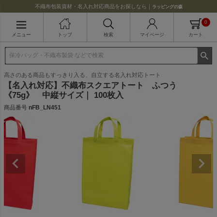
不織布包装資材・名入れ対応商品をお探しなら｜
ラッピングの森
0
メニュー
トップ
検索
マイページ
カート
高さのある商品もすっきり入る、自立する名入れ対応トート
【名入れ対応】不織布スクエアトート ふつう
《75g》 中縦サイズ｜ 100枚入
商品番号
nFB_LN451