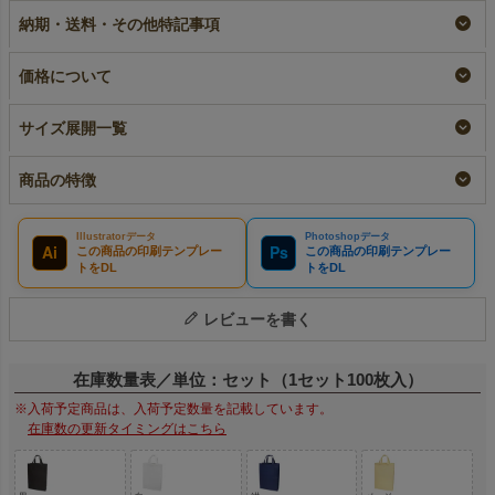
～
｜10枚入～
《75g》 中縦サイズ
納期・送料・その他特記事項
｜ 100枚入
即納品
小ロット
リピーター専用名入れ
¥
12,650
¥
2,222
税込
〜
税込
〜
¥
13,420
税込
価格について
サイズ展開一覧
商品の特徴
Illustratorデータ
Photoshopデータ
Ai
Ps
この商品の印刷テンプレー
この商品の印刷テンプレー
トをDL
トをDL
レビューを書く
在庫数量表／単位：セット（1セット100枚入）
※入荷予定商品は、入荷予定数量を記載しています。
在庫数の更新タイミングはこちら