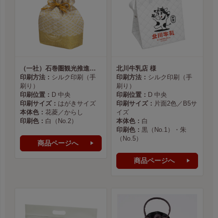
（一社）石巻圏観光推進機構様
北川牛乳店 様
印刷方法：
シルク印刷（手
印刷方法：
シルク印刷（手
刷り）
刷り）
印刷位置：
D 中央
印刷位置：
D 中央
印刷サイズ：
はがきサイズ
印刷サイズ：
片面2色／B5サ
本体色：
花菱／からし
イズ
印刷色：
白（No.2）
本体色：
白
印刷色：
黒（No.1）・朱
（No.5）
商品ページへ
商品ページへ