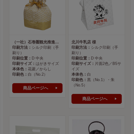
（一社）石巻圏観光推進機構様
北川牛乳店 様
印刷方法：
シルク印刷（手
印刷方法：
シルク印刷（手
刷り）
刷り）
印刷位置：
D 中央
印刷位置：
D 中央
印刷サイズ：
はがきサイズ
印刷サイズ：
片面2色／B5サ
本体色：
花菱／からし
イズ
印刷色：
白（No.2）
本体色：
白
印刷色：
黒（No.1）・朱
（No.5）
商品ページへ
商品ページへ