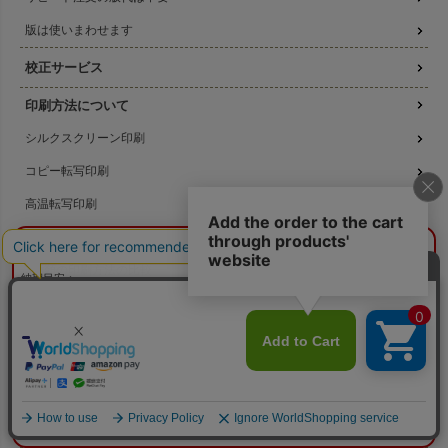
版は使いまわせます
校正サービス
印刷方法について
シルクスクリーン印刷
コピー転写印刷
高温転写印刷
機械刷りについて
¥0
概算合計
閉じる
3種類の印刷方法の比較
納期目安：
—
—
データ作成ガイド
数量：
—
本体色：
選択してください
印刷位置：
選択してください
印刷サイズ：
—
名入れ注文の流れ
印刷色：
—
2色目：
2色印刷をしない
本体代：
¥0
名入れのよくある質問
印刷代：
¥0
版代：
¥0
校正：
¥0
無料サンプル提供
※送料は未反映