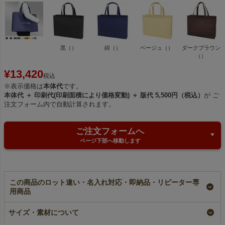
黒（）
紺（）
ベージュ（）
ダークブラウン
（）
¥
13,420
税込
※表示価格は
本体代
です。
本体代 ＋ 印刷代(印刷面積により価格変動) ＋ 版代 5,500円（税込）
が ご
注文フォーム内で自動計算されます。
ご注文フォームへ
ページ下部へ移動します
この商品のロット違い・名入れ対応・即納品・リピーター専
用商品
不織布スクエアトー
【小ロット】不織布ス
【名入れ／リピーター
ト ふつう《75g》
クエアトート ふつう
専用】不織布スクエア
サイズ・素材について
中横サイズ｜100枚入
《75g》 中横サイズ
トート ふつう