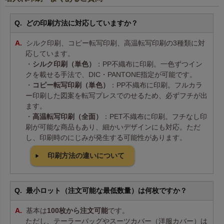
どの印刷方法に対応していますか？
シルク印刷、コピー転写印刷、高温転写印刷の3種類に対
応しています。
・
シルク印刷（単色）
：PP不織布に印刷。一色ずつイン
クを載せる手法で、DIC・PANTONE指定が可能です。
・
コピー転写印刷（単色）
：PP不織布に印刷。フルカラ
ー印刷した図案を転写プレスでのせるため、必ずフチが出
ます。
・
高温転写印刷（全面）
：PET不織布に印刷。フチなし印
刷が可能な商品もあり、細かいデザインにも対応。ただ
し、印刷時のにじみが発生する可能性があります。
印刷方法の違いについて
最小ロット（注文可能な最低数量）は何枚ですか？
基本は
100枚から注文可能
です。
ただし、テーラーバッグやスーツカバー（洋服カバー）は