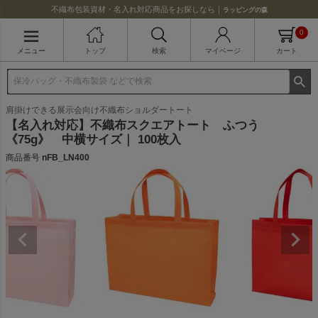
不織布包装資材・名入れ対応商品をお探しなら｜
ラッピングの森
0
メニュー
トップ
検索
マイページ
カート
肩掛けできる展示会向け不織布ショルダートート
【名入れ対応】不織布スクエアトート ふつう
《75g》 中横サイズ｜ 100枚入
商品番号
nFB_LN400