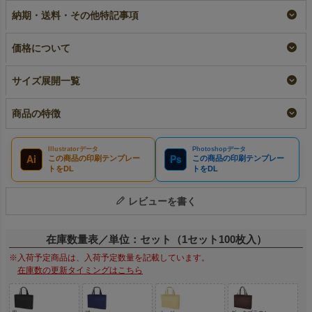
～
｜10枚入～
《75g》 中横サイズ
納期・送料・その他特記事項
｜ 100枚入
即納品
小ロット
リピーター専用名入れ
¥
12,650
¥
2,222
税込
〜
税込
〜
¥
13,420
税込
価格について
サイズ展開一覧
商品の特徴
Illustratorデータ
Photoshopデータ
Ai
Ps
この商品の印刷テンプレー
この商品の印刷テンプレー
トをDL
トをDL
レビューを書く
在庫数量表／単位：セット（1セット100枚入）
※入荷予定商品は、入荷予定数量を記載しています。
在庫数の更新タイミングはこちら