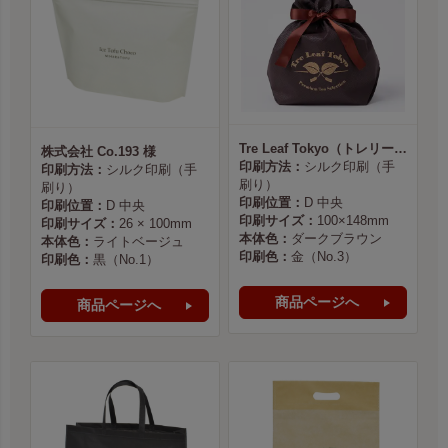
Tre Leaf Tokyo（トレリーフ東京） 様
株式会社 Co.193 様
印刷方法：
シルク印刷（手
印刷方法：
シルク印刷（手
刷り）
刷り）
印刷位置：
D 中央
印刷位置：
D 中央
印刷サイズ：
100×148mm
印刷サイズ：
26 × 100mm
本体色：
ダークブラウン
本体色：
ライトベージュ
印刷色：
金（No.3）
印刷色：
黒（No.1）
商品ページへ
商品ページへ