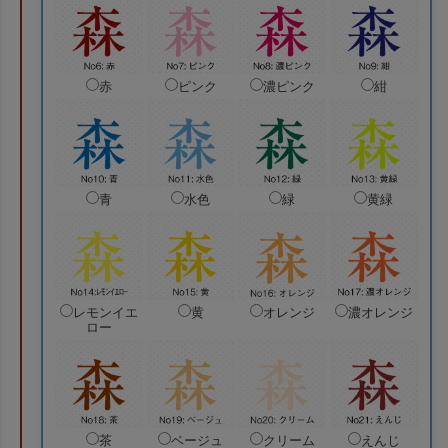
赤
ピンク
濃ピンク
紺
青
水色
緑
黄緑
レモンイエ
黄
オレンジ
濃オレンジ
ロー
茶
ベージュ
クリーム
えんじ