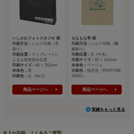
いしかわフォトスタジオ 様
もなもな亭 様
印刷方法：
シルク印刷（手
印刷方法：
シルク印刷（機
刷り）
械刷り）
印刷位置：
テンプレートに
印刷位置：
D（中央）
よるお客様指示位置
印刷サイズ：
92 × 142mm
印刷サイズ：
66 × 252mm
本体色：
ベージュ
本体色：
黒
印刷色：
指定色（PANTONE
印刷色：
白（No.2）
3435C）
商品ページへ
商品ページへ
実績をもっと見る
名入れ印刷 よくあるご質問