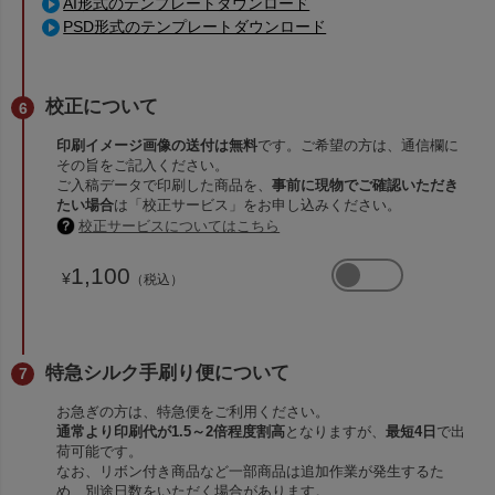
AI形式のテンプレートダウンロード
PSD形式のテンプレートダウンロード
校正について
印刷イメージ画像の送付は無料
です。ご希望の方は、通信欄に
その旨をご記入ください。
ご入稿データで印刷した商品を、
事前に現物でご確認いただき
たい場合
は「校正サービス」をお申し込みください。
校正サービスについてはこちら
1,100
¥
（税込）
特急シルク手刷り便について
お急ぎの方は、特急便をご利用ください。
通常より印刷代が1.5～2倍程度割高
となりますが、
最短4日
で出
荷可能です。
なお、リボン付き商品など一部商品は追加作業が発生するた
め、別途日数をいただく場合があります。