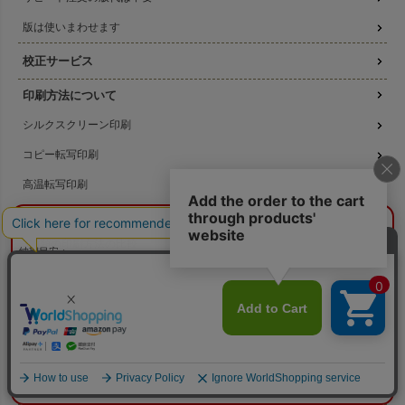
版は使いまわせます
校正サービス
印刷方法について
シルクスクリーン印刷
コピー転写印刷
高温転写印刷
機械刷りについて
¥0
概算合計
閉じる
3種類の印刷方法の比較
納期目安：
—
—
データ作成ガイド
数量：
—
本体色：
選択してください
印刷位置：
選択してください
印刷サイズ：
—
名入れ注文の流れ
印刷色：
—
2色目：
2色印刷をしない
本体代：
¥0
名入れのよくある質問
印刷代：
¥0
版代：
¥0
校正：
¥0
無料サンプル提供
※送料は未反映