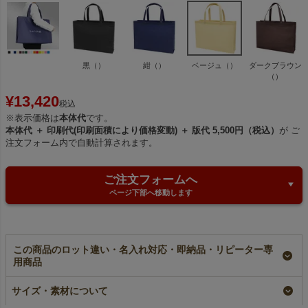
黒（）
紺（）
ベージュ（）
ダークブラウン
（）
¥
13,420
税込
※表示価格は
本体代
です。
本体代 ＋ 印刷代(印刷面積により価格変動) ＋ 版代 5,500円（税込）
が ご
注文フォーム内で自動計算されます。
ご注文フォームへ
ページ下部へ移動します
この商品のロット違い・名入れ対応・即納品・リピーター専
用商品
不織布スクエアトー
【小ロット】不織布ス
【名入れ／リピーター
ト ふつう《75g》
クエアトート ふつう
専用】不織布スクエア
サイズ・素材について
中横サイズ｜100枚入
《75g》 中横サイズ
トート ふつう