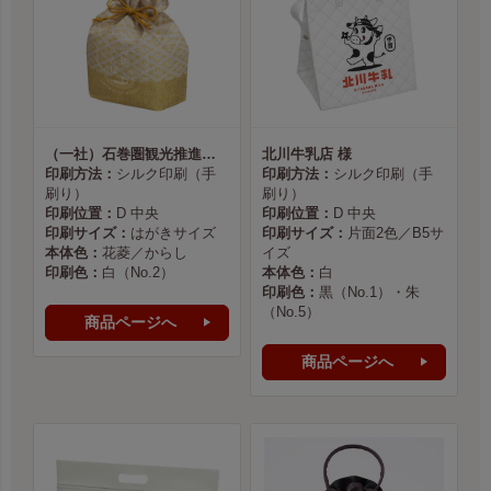
（一社）石巻圏観光推進機構様
北川牛乳店 様
印刷方法：
シルク印刷（手
印刷方法：
シルク印刷（手
刷り）
刷り）
印刷位置：
D 中央
印刷位置：
D 中央
印刷サイズ：
はがきサイズ
印刷サイズ：
片面2色／B5サ
本体色：
花菱／からし
イズ
印刷色：
白（No.2）
本体色：
白
印刷色：
黒（No.1）・朱
（No.5）
商品ページへ
商品ページへ