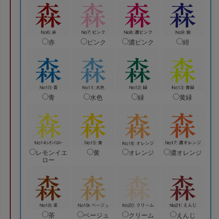
赤
ピンク
濃ピンク
紺
青
水色
緑
黄緑
レモンイエ
黄
オレンジ
濃オレンジ
ロー
茶
ベージュ
クリーム
えんじ