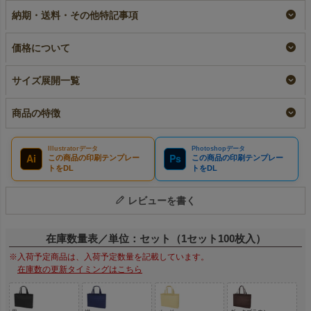
～
｜10枚入～
《75g》 中横サイズ
納期・送料・その他特記事項
｜ 100枚入
即納品
小ロット
リピーター専用名入れ
¥
12,650
¥
2,222
税込
〜
税込
〜
¥
13,420
税込
価格について
サイズ展開一覧
商品の特徴
Illustratorデータ
Photoshopデータ
Ai
Ps
この商品の印刷テンプレー
この商品の印刷テンプレー
トをDL
トをDL
レビューを書く
在庫数量表／単位：セット（1セット100枚入）
※入荷予定商品は、入荷予定数量を記載しています。
在庫数の更新タイミングはこちら