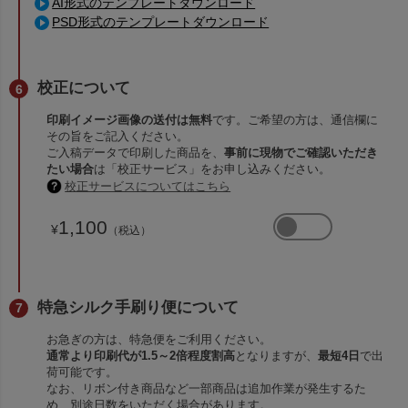
AI形式のテンプレートダウンロード
PSD形式のテンプレートダウンロード
校正について
印刷イメージ画像の送付は無料
です。ご希望の方は、通信欄に
その旨をご記入ください。
ご入稿データで印刷した商品を、
事前に現物でご確認いただき
たい場合
は「校正サービス」をお申し込みください。
校正サービスについてはこちら
1,100
¥
（税込）
特急シルク手刷り便について
お急ぎの方は、特急便をご利用ください。
通常より印刷代が1.5～2倍程度割高
となりますが、
最短4日
で出
荷可能です。
なお、リボン付き商品など一部商品は追加作業が発生するた
め、別途日数をいただく場合があります。