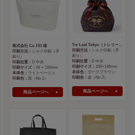
Tre Leaf Tokyo（トレリーフ東京） 様
株式会社 Co.193 様
印刷方法：
シルク印刷（手
印刷方法：
シルク印刷（手
刷り）
刷り）
印刷位置：
D 中央
印刷位置：
D 中央
印刷サイズ：
100×148mm
印刷サイズ：
26 × 100mm
本体色：
ダークブラウン
本体色：
ライトベージュ
印刷色：
金（No.3）
印刷色：
黒（No.1）
商品ページへ
商品ページへ