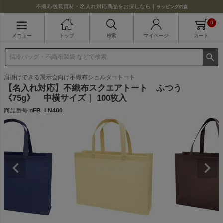
不織布包装資材・名入れ対応商品をお探しなら｜
ラッピングの森
0
メニュー
トップ
検索
マイページ
カート
肩掛けできる展示会向け不織布ショルダートート
【名入れ対応】不織布スクエアトート ふつう
《75g》 中横サイズ｜ 100枚入
商品番号
nFB_LN400