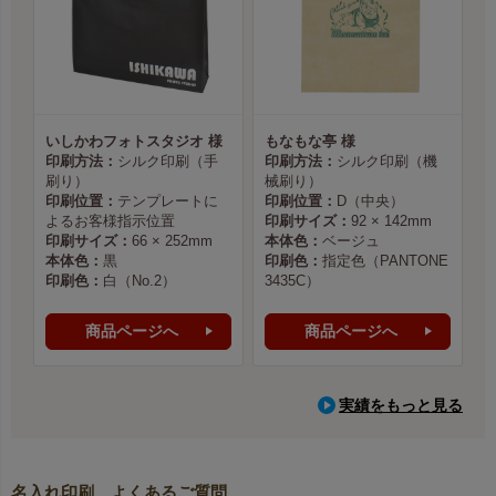
いしかわフォトスタジオ 様
もなもな亭 様
印刷方法：
シルク印刷（手
印刷方法：
シルク印刷（機
刷り）
械刷り）
印刷位置：
テンプレートに
印刷位置：
D（中央）
よるお客様指示位置
印刷サイズ：
92 × 142mm
印刷サイズ：
66 × 252mm
本体色：
ベージュ
本体色：
黒
印刷色：
指定色（PANTONE
印刷色：
白（No.2）
3435C）
商品ページへ
商品ページへ
実績をもっと見る
名入れ印刷 よくあるご質問