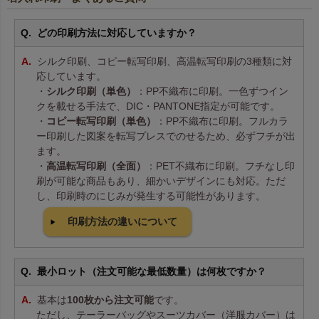
どの印刷方法に対応していますか？
シルク印刷、コピー転写印刷、高温転写印刷の3種類に対
応しています。
・
シルク印刷（単色）
：PP不織布に印刷。一色ずつイン
クを載せる手法で、DIC・PANTONE指定が可能です。
・
コピー転写印刷（単色）
：PP不織布に印刷。フルカラ
ー印刷した図案を転写プレスでのせるため、必ずフチが出
ます。
・
高温転写印刷（全面）
：PET不織布に印刷。フチなし印
刷が可能な商品もあり、細かいデザインにも対応。ただ
し、印刷時のにじみが発生する可能性があります。
印刷方法の違いについて
最小ロット（注文可能な最低数量）は何枚ですか？
基本は
100枚から注文可能
です。
ただし、テーラーバッグやスーツカバー（洋服カバー）は