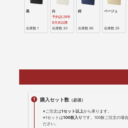
黒
白
紺
ベージュ
予約品:26年
8月末以降
在庫数
1
在庫数
30
在庫数
99
在庫数
29
購入セット数
（必須）
※ご注文は
1セット以上
から承ります。
※1セットは
100枚入り
です。100枚ご注文の場
ださい。