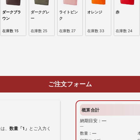
ダークブラ
ダークグレ
ライトピン
オレンジ
赤
ウン
ー
ク
在庫数
15
在庫数
25
在庫数
27
在庫数
33
在庫数
24
ご注文フォーム
概算合計
納期目安：
—
—
合は、
数量「1」
とご入力く
数量：
—