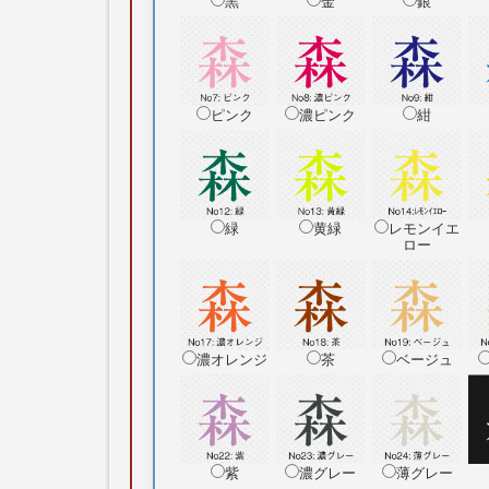
黒
金
銀
ピンク
濃ピンク
紺
緑
黄緑
レモンイエ
ロー
濃オレンジ
茶
ベージュ
紫
濃グレー
薄グレー