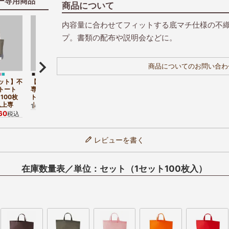
ー専用商品
商品について
内容量に合わせてフィットする底マチ仕様の不織
プ。書類の配布や説明会などに。
商品についてのお問い合わ
ット】不
【名入れ／リピーター
【小ロット】不織布シ
ルトート
専用】不織布シンプル
ンプルトート A4横
100枚
トート A4横サイズ
サイズ｜10枚入～
1,540
1セット
¥
税込
以上専
｜100枚入
6,600
1セット
¥
税込
〜
60
税込
レビューを書く
在庫数量表／単位：セット（1セット100枚入）