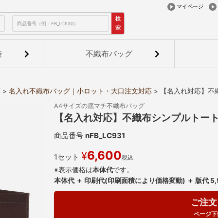
マイページ
検
索
袋
不織布バッグ
応
名入れ不織布バッグ｜小ロット・大口注文対応
【名入れ対応】不織
A4サイズの底マチ不織布バッグ
【名入れ対応】不織布シンプルトート
商品番号
nFB_LC931
6,600
¥
1セット
税込
※表示価格は
本体代
です。
本体代 ＋ 印刷代(印刷面積により価格変動) ＋ 版代 5
ご注文
ページ下