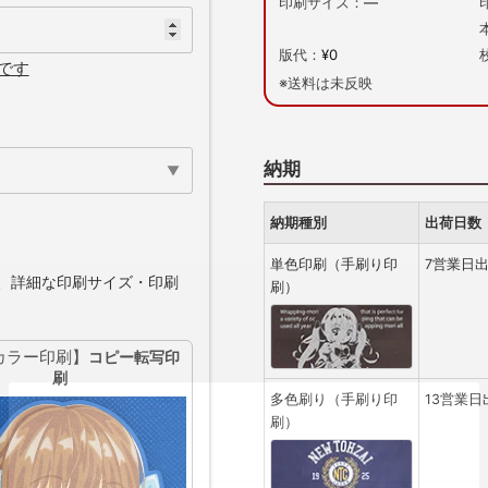
印刷サイズ：
—
版代：
¥0
です
※送料は未反映
納期
納期種別
出荷日数
単色印刷（手刷り印
7営業日
、詳細な印刷サイズ・印刷
刷）
カラー印刷】
コピー転写印
刷
多色刷り（手刷り印
13営業日
刷）