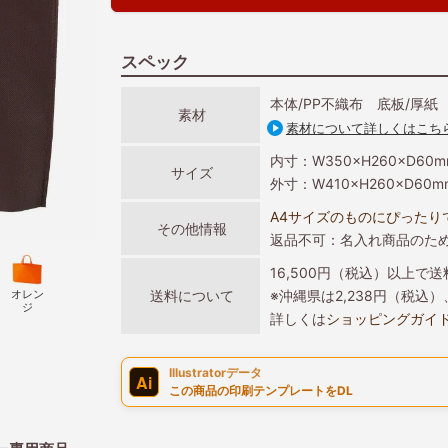
スペック
本体/PP不織布 底板/厚紙
素材
素材について詳しくはこち
内寸：W350×H260×D60m
サイズ
外寸：W410×H260×D60m
A4サイズのものにぴったり
その他情報
返品不可：名入れ商品のた
16,500円（税込）以上で
オレン
送料について
※沖縄県は2,238円（税
ジ
詳しくは
ショッピングガイ
Illustratorデータ
Ai
この商品の印刷テンプレートをDL