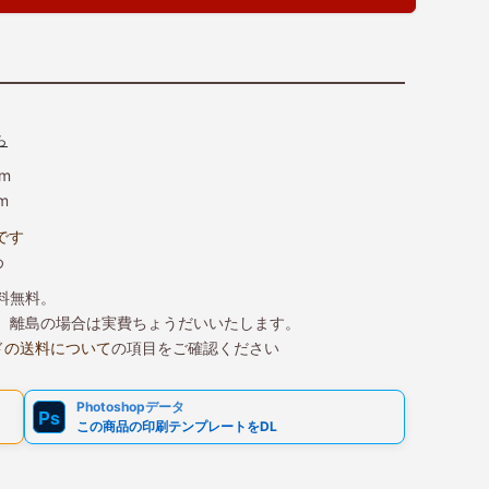
ら
m
m
です
め
送料無料。
込）、離島の場合は実費ちょうだいいたします。
ドの送料について
の項目をご確認ください
Photoshopデータ
Ps
この商品の印刷テンプレートをDL