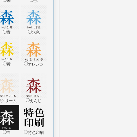
朱
赤
青
水色
黄
オレンジ
クリーム
えんじ
白
特色印刷