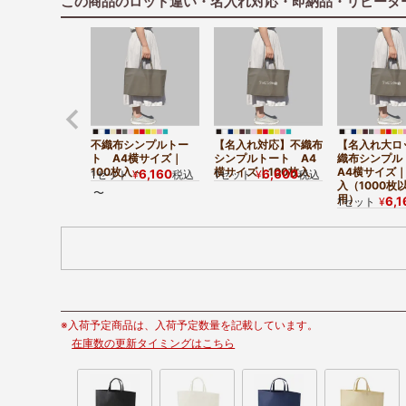
この商品のロット違い・名入れ対応・即納品・リピータ
不織布シンプルトー
【名入れ対応】不織布
【名入れ大ロ
ト A4横サイズ｜
シンプルトート A4
織布シンプ
100枚入～
横サイズ｜100枚入
A4横サイズ｜
6,160
6,600
1セット
¥
税込
1セット
¥
税込
入（1000枚
〜
用）
6,1
1セット
¥
※入荷予定商品は、入荷予定数量を記載しています。
在庫数の更新タイミングはこちら