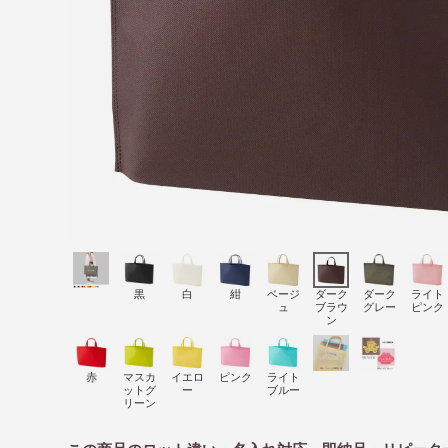
黒
白
紺
ベージ
ダーク
ダーク
ライト
ュ
ブラウ
グレー
ピンク
ン
赤
マスカ
イエロ
ピンク
ライト
ットグ
ー
ブルー
リーン