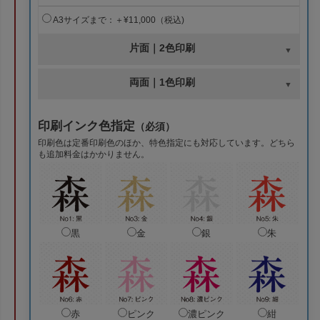
A3サイズまで：＋¥11,000（税込)
片面｜2色印刷
両面｜1色印刷
印刷インク色指定
（必須）
印刷色は定番印刷色のほか、特色指定にも対応しています。どちら
も追加料金はかかりません。
黒
金
銀
朱
赤
ピンク
濃ピンク
紺