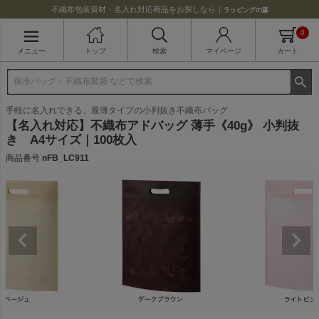
不織布包装資材・名入れ対応商品をお探しなら｜
ラッピングの森
0
メニュー
トップ
検索
マイページ
カート
手軽に名入れできる、最薄タイプの小判抜き不織布バッグ
【名入れ対応】不織布アドバッグ 薄手《40g》 小判抜
き A4サイズ｜100枚入
商品番号
nFB_LC911