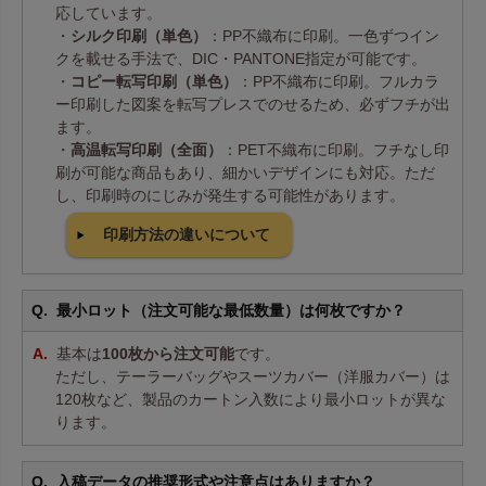
応しています。
・
シルク印刷（単色）
：PP不織布に印刷。一色ずつイン
クを載せる手法で、DIC・PANTONE指定が可能です。
・
コピー転写印刷（単色）
：PP不織布に印刷。フルカラ
ー印刷した図案を転写プレスでのせるため、必ずフチが出
ます。
・
高温転写印刷（全面）
：PET不織布に印刷。フチなし印
刷が可能な商品もあり、細かいデザインにも対応。ただ
し、印刷時のにじみが発生する可能性があります。
印刷方法の違いについて
最小ロット（注文可能な最低数量）は何枚ですか？
基本は
100枚から注文可能
です。
ただし、テーラーバッグやスーツカバー（洋服カバー）は
120枚など、製品のカートン入数により最小ロットが異な
ります。
入稿データの推奨形式や注意点はありますか？