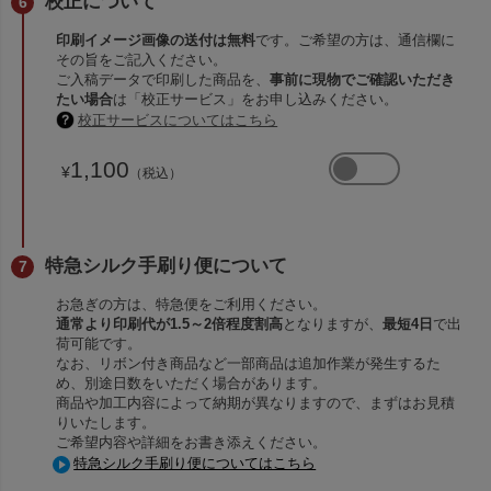
校正について
印刷イメージ画像の送付は無料
です。ご希望の方は、通信欄に
その旨をご記入ください。
ご入稿データで印刷した商品を、
事前に現物でご確認いただき
たい場合
は「校正サービス」をお申し込みください。
校正サービスについてはこちら
1,100
¥
（税込）
特急シルク手刷り便について
お急ぎの方は、特急便をご利用ください。
通常より印刷代が1.5～2倍程度割高
となりますが、
最短4日
で出
荷可能です。
なお、リボン付き商品など一部商品は追加作業が発生するた
め、別途日数をいただく場合があります。
商品や加工内容によって納期が異なりますので、まずはお見積
りいたします。
ご希望内容や詳細をお書き添えください。
特急シルク手刷り便についてはこちら