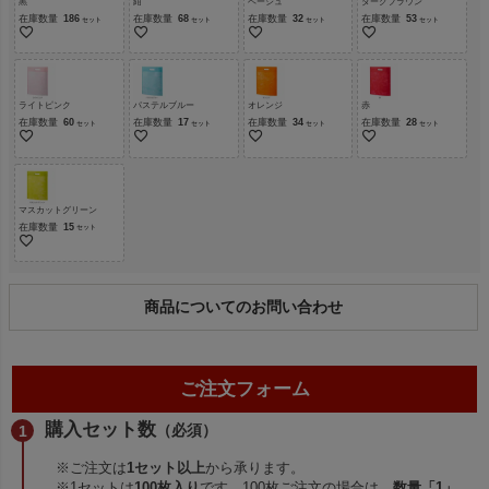
黒
紺
ベージュ
ダークブラウン
在庫数量
186
在庫数量
68
在庫数量
32
在庫数量
53
ライトピンク
パステルブルー
オレンジ
赤
在庫数量
60
在庫数量
17
在庫数量
34
在庫数量
28
マスカットグリーン
在庫数量
15
商品についてのお問い合わせ
ご注文フォーム
購入セット数
（必須）
※ご注文は
1セット以上
から承ります。
※1セットは
100枚入り
です。100枚ご注文の場合は、
数量「1」