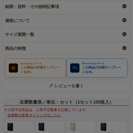
A4サイズ｜100枚入
抜き A4サイズ｜100
即納品
納期・送料・その他特記事項
枚入
名入れ
¥
2,750
税込
〜
リピーター専用名入れ
¥
2,860
税込
¥
2,860
税込
価格について
サイズ展開一覧
商品の特徴
Illustratorデータ
Photoshopデータ
Ai
Ps
この商品の印刷テンプレー
この商品の印刷テンプレー
トをDL
トをDL
レビューを書く
在庫数量表／単位：セット（1セット100枚入）
※入荷予定商品は、入荷予定数量を記載しています。
在庫数の更新タイミングはこちら