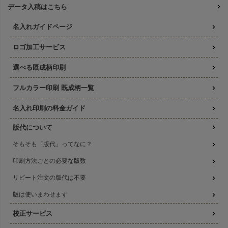
データ入稿はこちら
名入れガイドページ
ロゴ加工サービス
選べる既成柄印刷
フルカラー印刷 既成柄一覧
名入れ印刷の料金ガイド
版代について
そもそも「版代」ってなに？
印刷方法ごとの必要な版数
リピート注文の版代は不要
版は使いまわせます
校正サービス