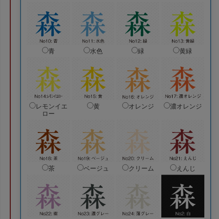
青
水色
緑
黄緑
レモンイエ
黄
オレンジ
濃オレンジ
ロー
茶
ベージュ
クリーム
えんじ