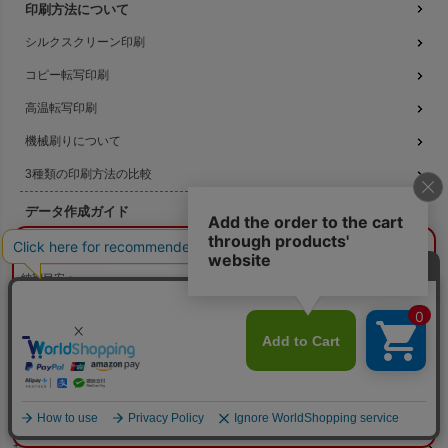
印刷方法について
シルクスクリーン印刷
コピー転写印刷
高温転写印刷
機械刷りについて
3種類の印刷方法の比較
データ作成ガイド
¥0
概算合計
閉じる
名入れ注文の流れ
納期目安：
—
名入れのよくある質問
—
数量：
—
本体色：
選択してください
無料サンプル提供
印刷位置：
選択してください
印刷サイズ：
—
印刷色：
—
2色目：
2色印刷をしない
本体代：
¥0
版代無料キャンペーン
印刷代：
¥0
版代：
¥0
校正：
¥0
※送料は未反映
お得なセール商品