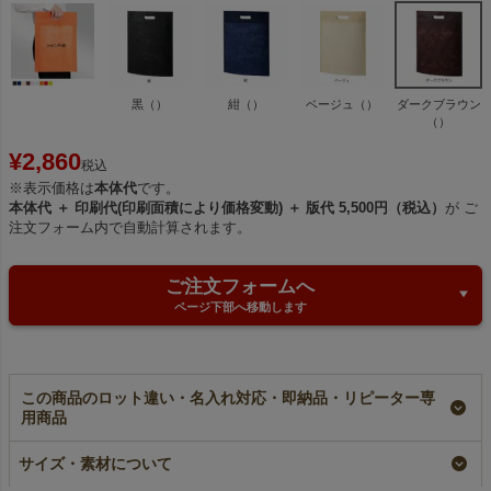
黒（）
紺（）
ベージュ（）
ダークブラウン
（）
¥
2,860
税込
※表示価格は
本体代
です。
本体代 ＋ 印刷代(印刷面積により価格変動) ＋ 版代 5,500円（税込）
が ご
注文フォーム内で自動計算されます。
ご注文フォームへ
ページ下部へ移動します
この商品のロット違い・名入れ対応・即納品・リピーター専
用商品
【名入れ対応】不織布
不織布アドバッグ小判
【名入れ／リピーター
アドバッグ 薄手
抜き 薄手《40g》
専用】不織布アドバッ
サイズ・素材について
《40g》 小判抜き
A4サイズ｜100枚入～
グ 薄手《40g》 小判