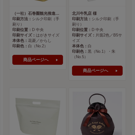
（一社）石巻圏観光推進機構様
北川牛乳店 様
印刷方法：
シルク印刷（手
印刷方法：
シルク印刷（手
刷り）
刷り）
印刷位置：
D 中央
印刷位置：
D 中央
印刷サイズ：
はがきサイズ
印刷サイズ：
片面2色／B5サ
本体色：
花菱／からし
イズ
印刷色：
白（No.2）
本体色：
白
印刷色：
黒（No.1）・朱
（No.5）
商品ページへ
商品ページへ