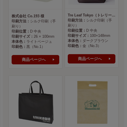
Tre Leaf Tokyo（トレリーフ東京） 様
株式会社 Co.193 様
印刷方法：
シルク印刷（手
印刷方法：
シルク印刷（手
刷り）
刷り）
印刷位置：
D 中央
印刷位置：
D 中央
印刷サイズ：
100×148mm
印刷サイズ：
26 × 100mm
本体色：
ダークブラウン
本体色：
ライトベージュ
印刷色：
金（No.3）
印刷色：
黒（No.1）
商品ページへ
商品ページへ