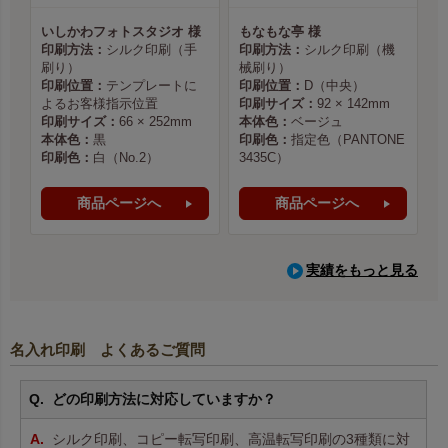
いしかわフォトスタジオ 様
もなもな亭 様
印刷方法：
シルク印刷（手
印刷方法：
シルク印刷（機
刷り）
械刷り）
印刷位置：
テンプレートに
印刷位置：
D（中央）
よるお客様指示位置
印刷サイズ：
92 × 142mm
印刷サイズ：
66 × 252mm
本体色：
ベージュ
本体色：
黒
印刷色：
指定色（PANTONE
印刷色：
白（No.2）
3435C）
商品ページへ
商品ページへ
実績をもっと見る
名入れ印刷 よくあるご質問
どの印刷方法に対応していますか？
シルク印刷、コピー転写印刷、高温転写印刷の3種類に対