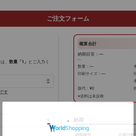
ご注文フォーム
概算合計
納期目安：
—
—
合は、
数量「1」
とご入力く
数量：
—
印刷サイズ：
—
版代：
¥0
です
※送料は未反映
納期
納期種別
出荷日数