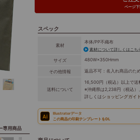
ページ下
スペック
本体/PP不織布
素材
素材について詳しくはこち
480W×350Hmm
サイズ
返品不可：名入れ商品のた
その他情報
16,500円（税込）以上で
送料について
※沖縄県は2,238円（税
詳しくは
ショッピングガイ
Illustratorデータ
Ai
この商品の印刷テンプレートをDL
ー専用商品