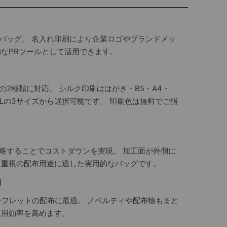
バッグ。 名入れ印刷により企業ロゴやブランドメッ
的なPRツールとして活用できます。
2種類に対応。 シルク印刷ははがき・B5・A4・
・Lの3サイズから選択可能です。 印刷色は無料でご指
略することでコストダウンを実現。 加工面が外側に
ト重視の配布用途に適した実用的なバッグです。
納
ンフレットの配布に最適。 ノベルティや配布物もまと
運用効率を高めます。