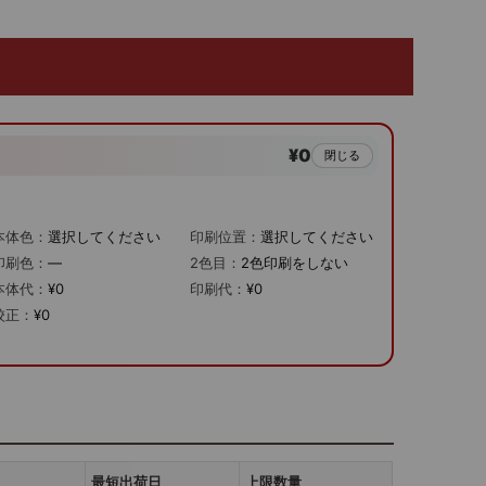
¥0
閉じる
本体色：
選択してください
印刷位置：
選択してください
印刷色：
—
2色目：
2色印刷をしない
本体代：
¥0
印刷代：
¥0
校正：
¥0
最短出荷日
上限数量