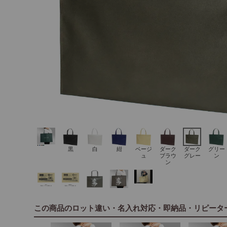
黒
白
紺
ベージ
ダーク
ダーク
グリー
ュ
ブラウ
グレー
ン
ン
この商品のロット違い・名入れ対応・即納品・リピータ