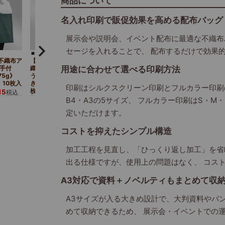
商品について
名入れ印刷で販促効果を高める配布バッグ
展示会や説明会、イベント配布に最適な不織布
セージを入れることで、 配布するだけで効果
不織布ア
【名入れ大ロット】不
ち手付
織布アドバッグ ふつ
用途に合わせて選べる印刷方法
75g》
う《75g》 持ち手付
10枚入
き A3サイズ｜100
印刷はシルクスクリーン印刷とフルカラー印刷の
枚入
15
8,800
税込
1セット
¥
税込
B4・A3の5サイズ、 フルカラー印刷はS・M
定いただけます。
コストを抑えたシンプル構造
加工工程を見直し、「ひっくり返し加工」を省
出る仕様ですが、使用上の問題はなく、 コス
A3対応で資料＋ノベルティもまとめて収
A3サイズが入る大きめ設計で、大判資料やパ
めて収納できるため、 展示会・イベントでの