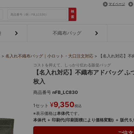
マイページ
検
索
袋
不織布バッグ
応
名入れ不織布バッグ｜小ロット・大口注文対応
【名入れ対応】不織
コストを抑えて、しっかり伝わる販促バッグ
【名入れ対応】不織布アドバッグ ふつ
枚入
商品番号
nFB_LC830
9,350
¥
1セット
税込
※表示価格は
本体代
です。
本体代 ＋ 印刷代(印刷面積により価格変動) ＋ 版代 5
ご注文