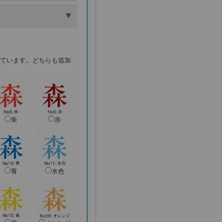
ています。どちらも追加
朱
赤
青
水色