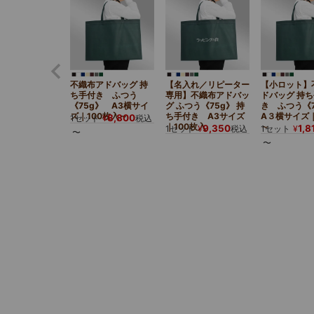
不織布アドバッグ 持
【名入れ／リピーター
【小ロット】
ち手付き ふつう
専用】不織布アドバッ
ドバッグ 持
《75g》 A3横サイ
グ ふつう《75g》 持
き ふつう《
ズ｜100枚入～
ち手付き A3サイズ
A３横サイズ｜
8,800
1セット
¥
税込
｜100枚入
～
9,350
1,8
1セット
¥
税込
1セット
¥
〜
〜