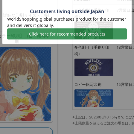
単色印刷（手刷り印
7営業日
、詳細な印刷サイズ・印刷
刷）
カラー印刷】
コピー転写印
刷
多色刷り（手刷り印
13営業日
刷）
コピー転写印刷
15営業日
※上記は、2026/08/10 15時ま
※上限数量を超えるご注文の場合は、