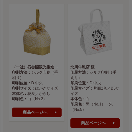
（一社）石巻圏観光推進機構様
北川牛乳店 様
印刷方法：
シルク印刷（手
印刷方法：
シルク印刷（手
刷り）
刷り）
印刷位置：
D 中央
印刷位置：
D 中央
印刷サイズ：
はがきサイズ
印刷サイズ：
片面2色／B5サ
本体色：
花菱／からし
イズ
印刷色：
白（No.2）
本体色：
白
印刷色：
黒（No.1）・朱
（No.5）
商品ページへ
商品ページへ