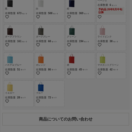
ベージュ
在庫数量
6
黒
白
紺
予約品:26年8月中旬
以降
在庫数量
673
在庫数量
508
在庫数量
369
ダークブラウン
ダークグレー
グリーン
ライトピンク
在庫数量
161
在庫数量
68
在庫数量
194
在庫数量
38
パステルブルー
オレンジ
赤
マスカットグリーン
在庫数量
51
在庫数量
86
在庫数量
45
在庫数量
42
イエロー
ブルー
在庫数量
28
在庫数量
72
商品についてのお問い合わせ