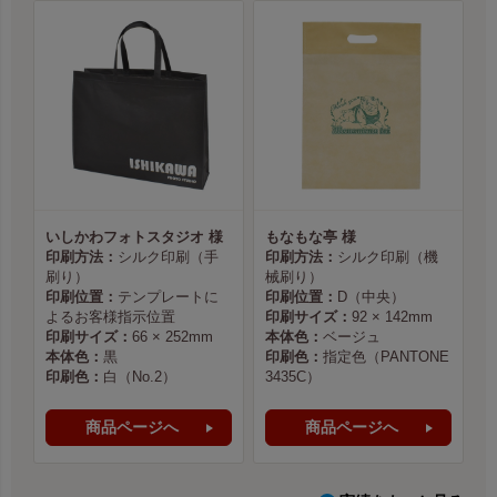
いしかわフォトスタジオ 様
もなもな亭 様
印刷方法：
シルク印刷（手
印刷方法：
シルク印刷（機
刷り）
械刷り）
印刷位置：
テンプレートに
印刷位置：
D（中央）
よるお客様指示位置
印刷サイズ：
92 × 142mm
印刷サイズ：
66 × 252mm
本体色：
ベージュ
本体色：
黒
印刷色：
指定色（PANTONE
印刷色：
白（No.2）
3435C）
商品ページへ
商品ページへ