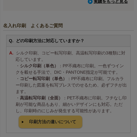
実績をもっと見る
名入れ印刷 よくあるご質問
どの印刷方法に対応していますか？
シルク印刷、コピー転写印刷、高温転写印刷の3種類に対
応しています。
・
シルク印刷（単色）
：PP不織布に印刷。一色ずつイン
クを載せる手法で、DIC・PANTONE指定が可能です。
・
コピー転写印刷（単色）
：PP不織布に印刷。フルカラ
ー印刷した図案を転写プレスでのせるため、必ずフチが出
ます。
・
高温転写印刷（全面）
：PET不織布に印刷。フチなし印
刷が可能な商品もあり、細かいデザインにも対応。ただ
し、印刷時のにじみが発生する可能性があります。
印刷方法の違いについて