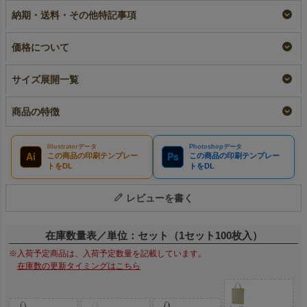
｜100枚入
小ロット
名入れ
納期・送料・その他特記事項
リピーター専用名入れ
¥
1,452
¥
5,720
税込
税込
〜
¥
5,720
税込
価格について
サイズ展開一覧
商品の特徴
Illustratorデータ
Photoshopデータ
Ai
Ps
この商品の印刷テンプレー
この商品の印刷テンプレー
トをDL
トをDL
レビューを書く
在庫数量表／単位：セット（1セット100枚入）
※入荷予定商品は、入荷予定数量を記載しています。
在庫数の更新タイミングはこちら