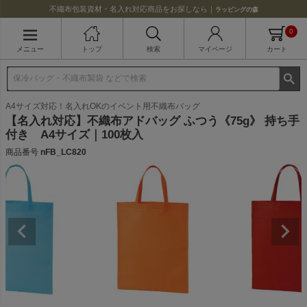
不織布包装資材・名入れ対応商品をお探しなら｜
ラッピングの森
0
メニュー
トップ
検索
マイページ
カート
A4サイズ対応！名入れOKのイベント用不織布バッグ
【名入れ対応】不織布アドバッグ ふつう《75g》 持ち手
付き A4サイズ｜100枚入
商品番号
nFB_LC820