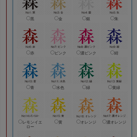
黒
金
銀
朱
赤
ピンク
濃ピンク
紺
青
水色
緑
黄緑
レモンイエ
黄
オレンジ
濃オレンジ
ロー