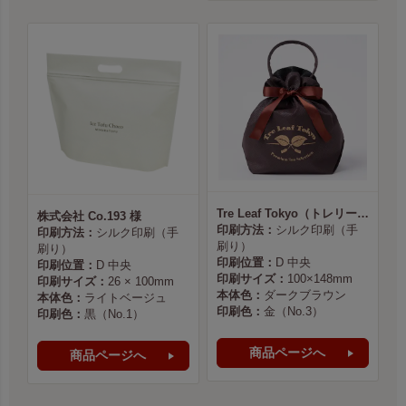
Tre Leaf Tokyo（トレリーフ東京） 様
株式会社 Co.193 様
印刷方法：
シルク印刷（手
印刷方法：
シルク印刷（手
刷り）
刷り）
印刷位置：
D 中央
印刷位置：
D 中央
印刷サイズ：
100×148mm
印刷サイズ：
26 × 100mm
本体色：
ダークブラウン
本体色：
ライトベージュ
印刷色：
金（No.3）
印刷色：
黒（No.1）
商品ページへ
商品ページへ