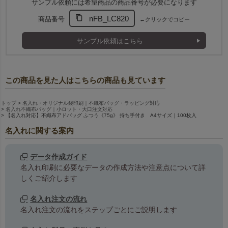
サンプル依頼には希望商品の商品番号が必要になります
nFB_LC820
商品番号
←クリックでコピー
サンプル依頼はこちら
この商品を見た人はこちらの商品も見ています
トップ
名入れ・オリジナル袋印刷｜不織布バッグ・ラッピング対応
名入れ不織布バッグ｜小ロット・大口注文対応
【名入れ対応】不織布アドバッグ ふつう《75g》 持ち手付き A4サイズ｜100枚入
名入れに関する案内
データ作成ガイド
名入れ印刷に必要なデータの作成方法や注意点について詳
しくご紹介します
名入れ注文の流れ
名入れ注文の流れをステップごとにご説明します