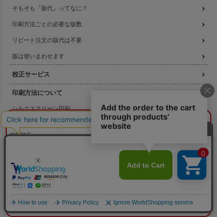
そもそも「版代」ってなに？
印刷方法ごとの必要な版数
リピート注文の版代は不要
版は使いまわせます
校正サービス
印刷方法について
シルクスクリーン印刷
¥0
概算合計
閉じる
コピー転写印刷
納期目安：
—
高温転写印刷
—
数量：
—
本体色：
選択してください
機械刷りについて
印刷位置：
選択してください
印刷サイズ：
—
印刷色：
—
2色目：
2色印刷をしない
3種類の印刷方法の比較
本体代：
¥0
印刷代：
¥0
版代：
¥0
データ作成ガイド
校正：
¥0
※送料は未反映
名入れ注文の流れ