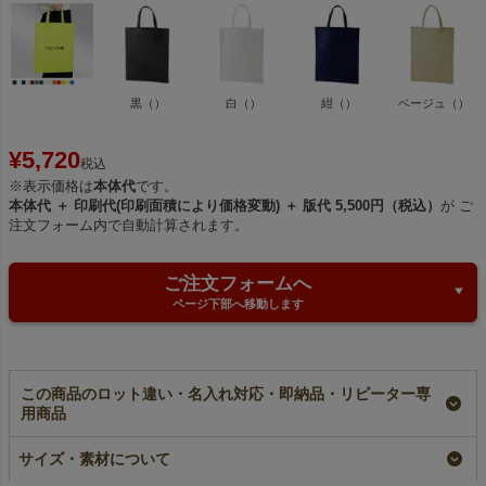
黒（）
白（）
紺（）
ベージュ（）
¥
5,720
税込
※表示価格は
本体代
です。
本体代 ＋ 印刷代(印刷面積により価格変動) ＋ 版代 5,500円（税込）
が ご
注文フォーム内で自動計算されます。
ご注文フォームへ
ページ下部へ移動します
この商品のロット違い・名入れ対応・即納品・リピーター専
用商品
【小ロット】不織布ア
【名入れ／リピーター
【名入れ対応】不織布
ドバッグ 持ち手付
専用】不織布アドバッ
アドバッグ ふつう
サイズ・素材について
き ふつう《75g》
グ ふつう《75g》 持
《75g》 持ち手付き
A4サイズ｜10枚入～
ち手付き A4サイズ
A4サイズ｜100枚入