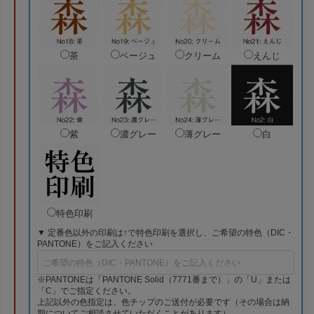
茶
ベージュ
クリーム
えんじ
紫
濃グレー
薄グレー
白
特色印刷
▼ 定番色以外の印刷は↑で特色印刷を選択し、ご希望の特色（DIC・
PANTONE）をご記入ください
※PANTONEは「PANTONE Solid（7771番まで）」の「U」または
「C」でご指定ください。
上記以外の色指定は、色チップのご送付が必要です（その場合は納
期についてご相談させていただくことがあります）。