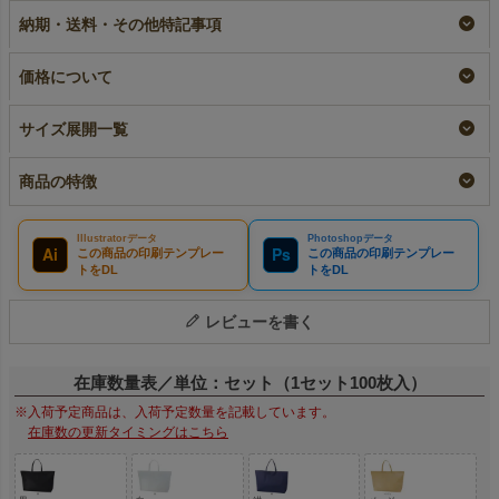
100枚入
入～
大サイズ｜100枚入
納期・送料・その他特記事項
名入れ
小ロット
リピーター専用名入れ
¥
16,060
税込
¥
2,486
¥
16,060
税込
税込
〜
価格について
サイズ展開一覧
商品の特徴
Illustratorデータ
Photoshopデータ
Ai
Ps
この商品の印刷テンプレー
この商品の印刷テンプレー
トをDL
トをDL
レビューを書く
在庫数量表／単位：セット（1セット100枚入）
※入荷予定商品は、入荷予定数量を記載しています。
在庫数の更新タイミングはこちら