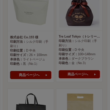
Tre Leaf Tokyo（トレリーフ東京） 様
株式会社 Co.193 様
印刷方法：
シルク印刷（手
印刷方法：
シルク印刷（手
刷り）
刷り）
印刷位置：
D 中央
印刷位置：
D 中央
印刷サイズ：
100×148mm
印刷サイズ：
26 × 100mm
本体色：
ダークブラウン
本体色：
ライトベージュ
印刷色：
金（No.3）
印刷色：
黒（No.1）
商品ページへ
商品ページへ