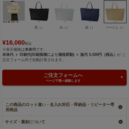
黒（）
白（）
紺（）
ベージュ（）
¥
16,060
税込
※表示価格は
本体代
です。
本体代 ＋ 印刷代(印刷面積により価格変動) ＋ 版代 5,500円（税込）
が ご
注文フォーム内で自動計算されます。
ご注文フォームへ
ページ下部へ移動します
この商品のロット違い・名入れ対応・即納品・リピーター専
用商品
【名入れ対応】ホック
【小ロット】ホック付
【名入れ／リピーター
付き不織布ショルダー
き不織布ショルダーバ
専用】ホック付き不織
サイズ・素材について
バッグ 大サイズ｜
ッグ 大サイズ｜10枚
布ショルダーバッグ