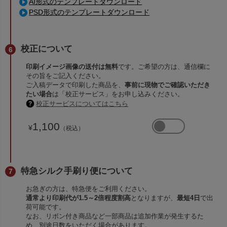
AI形式のテンプレートダウンロード
PSD形式のテンプレートダウンロード
校正について
印刷イメージ画像の送付は無料
です。ご希望の方は、通信欄に
その旨をご記入ください。
ご入稿データで印刷した商品を、
事前に現物でご確認いただき
たい場合
は「校正サービス」をお申し込みください。
校正サービスについてはこちら
1,100
¥
（税込）
特急シルク手刷り便について
お急ぎの方は、特急便をご利用ください。
通常より印刷代が1.5～2倍程度割高
となりますが、
最短4日
で出
荷可能です。
なお、リボン付き商品など一部商品は追加作業が発生するた
め、別途日数をいただく場合があります。