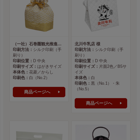
（一社）石巻圏観光推進機構様
北川牛乳店 様
印刷方法：
シルク印刷（手
印刷方法：
シルク印刷（手
刷り）
刷り）
印刷位置：
D 中央
印刷位置：
D 中央
印刷サイズ：
はがきサイズ
印刷サイズ：
片面2色／B5サ
本体色：
花菱／からし
イズ
印刷色：
白（No.2）
本体色：
白
印刷色：
黒（No.1）・朱
（No.5）
商品ページへ
商品ページへ