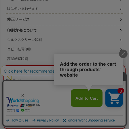
版は使いまわせます
校正サービス
印刷方法について
シルクスクリーン印刷
コピー転写印刷
高温転写印刷
機械刷りについて
¥0
概算合計
閉じる
3種類の印刷方法の比較
納期目安：
—
—
データ作成ガイド
数量：
—
本体色：
選択してください
印刷位置：
選択してください
印刷サイズ：
—
名入れ注文の流れ
印刷色：
—
2色目：
2色印刷をしない
本体代：
¥0
名入れのよくある質問
印刷代：
¥0
版代：
¥0
校正：
¥0
無料サンプル提供
※送料は未反映