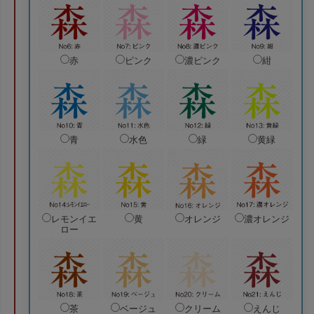
赤
ピンク
濃ピンク
紺
青
水色
緑
黄緑
レモンイエ
黄
オレンジ
濃オレンジ
ロー
茶
ベージュ
クリーム
えんじ