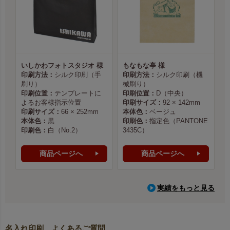
いしかわフォトスタジオ 様
もなもな亭 様
印刷方法：
シルク印刷（手
印刷方法：
シルク印刷（機
刷り）
械刷り）
印刷位置：
テンプレートに
印刷位置：
D（中央）
よるお客様指示位置
印刷サイズ：
92 × 142mm
印刷サイズ：
66 × 252mm
本体色：
ベージュ
本体色：
黒
印刷色：
指定色（PANTONE
印刷色：
白（No.2）
3435C）
商品ページへ
商品ページへ
実績をもっと見る
名入れ印刷 よくあるご質問