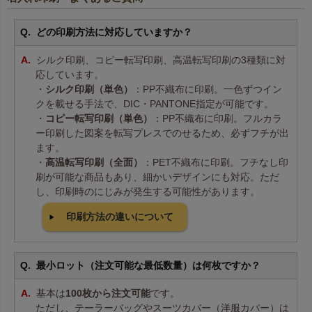
どの印刷方法に対応していますか？
シルク印刷、コピー転写印刷、高温転写印刷の3種類に対
応しています。
・
シルク印刷（単色）
：PP不織布に印刷。一色ずつイン
クを載せる手法で、DIC・PANTONE指定が可能です。
・
コピー転写印刷（単色）
：PP不織布に印刷。フルカラ
ー印刷した図案を転写プレスでのせるため、必ずフチが出
ます。
・
高温転写印刷（全面）
：PET不織布に印刷。フチなし印
刷が可能な商品もあり、細かいデザインにも対応。ただ
し、印刷時のにじみが発生する可能性があります。
印刷方法の違いについて
最小ロット（注文可能な最低数量）は何枚ですか？
基本は
100枚から注文可能
です。
ただし、テーラーバッグやスーツカバー（洋服カバー）は