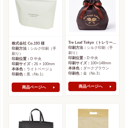
Tre Leaf Tokyo（トレリーフ東京） 様
株式会社 Co.193 様
印刷方法：
シルク印刷（手
印刷方法：
シルク印刷（手
刷り）
刷り）
印刷位置：
D 中央
印刷位置：
D 中央
印刷サイズ：
100×148mm
印刷サイズ：
26 × 100mm
本体色：
ダークブラウン
本体色：
ライトベージュ
印刷色：
金（No.3）
印刷色：
黒（No.1）
商品ページへ
商品ページへ