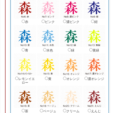
赤
ピンク
濃ピンク
紺
青
水色
緑
黄緑
レモンイエ
黄
オレンジ
濃オレンジ
ロー
茶
ベージュ
クリーム
えんじ