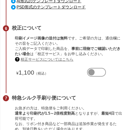
AI形式のテンプレートダウンロード
PSD形式のテンプレートダウンロード
校正について
印刷イメージ画像の送付は無料
です。ご希望の方は、通信欄に
その旨をご記入ください。
ご入稿データで印刷した商品を、
事前に現物でご確認いただき
たい場合
は「校正サービス」をお申し込みください。
校正サービスについてはこちら
1,100
¥
（税込）
特急シルク手刷り便について
お急ぎの方は、特急便をご利用ください。
通常より印刷代が1.5～2倍程度割高
となりますが、
最短4日
で出
荷可能です。
なお、リボン付き商品など一部商品は追加作業が発生するた
め、別途日数をいただく場合があります。