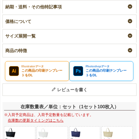
枚入～
ズ｜100枚入（1000枚
即納品
納期・送料・その他特記事項
以上専用）
小ロット
¥
12,320
税込
〜
大ロット名入れ
¥
2,178
税込
〜
¥
12,320
税込
価格について
サイズ展開一覧
商品の特徴
Illustratorデータ
Photoshopデータ
Ai
Ps
この商品の印刷テンプレー
この商品の印刷テンプレー
トをDL
トをDL
レビューを書く
在庫数量表／単位：セット（1セット100枚入）
※入荷予定商品は、入荷予定数量を記載しています。
在庫数の更新タイミングはこちら