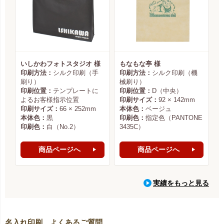
いしかわフォトスタジオ 様
もなもな亭 様
印刷方法：
シルク印刷（手
印刷方法：
シルク印刷（機
刷り）
械刷り）
印刷位置：
テンプレートに
印刷位置：
D（中央）
よるお客様指示位置
印刷サイズ：
92 × 142mm
印刷サイズ：
66 × 252mm
本体色：
ベージュ
本体色：
黒
印刷色：
指定色（PANTONE
印刷色：
白（No.2）
3435C）
商品ページへ
商品ページへ
実績をもっと見る
名入れ印刷 よくあるご質問