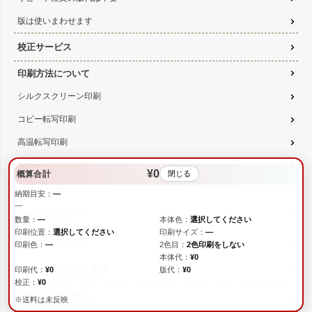
版は使いまわせます
校正サービス
印刷方法について
シルクスクリーン印刷
コピー転写印刷
高温転写印刷
機械刷りについて
¥0
概算合計
閉じる
3種類の印刷方法の比較
納期目安：
—
—
データ作成ガイド
数量：
—
本体色：
選択してください
印刷位置：
選択してください
印刷サイズ：
—
名入れ注文の流れ
印刷色：
—
2色目：
2色印刷をしない
本体代：
¥0
名入れのよくある質問
印刷代：
¥0
版代：
¥0
校正：
¥0
無料サンプル提供
※送料は未反映