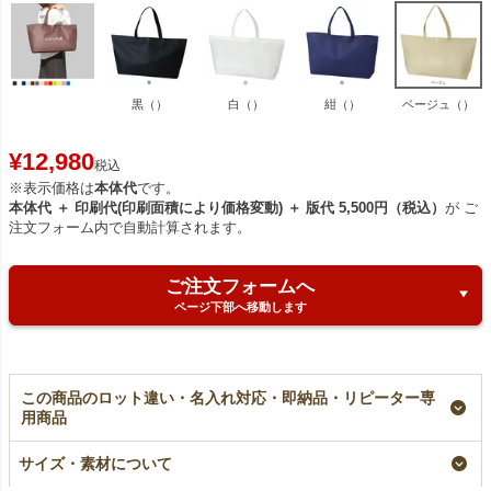
黒（）
白（）
紺（）
ベージュ（）
¥
12,980
税込
※表示価格は
本体代
です。
本体代 ＋ 印刷代(印刷面積により価格変動) ＋ 版代 5,500円（税込）
が ご
注文フォーム内で自動計算されます。
ご注文フォームへ
ページ下部へ移動します
この商品のロット違い・名入れ対応・即納品・リピーター専
用商品
【小ロット】ホック付
【名入れ大ロット】ホ
ホック付き不織布ショ
き不織布ショルダーバ
ック付き不織布ショル
ルダーバッグ 中横サ
サイズ・素材について
ッグ 中横サイズ｜10
ダーバッグ 中横サイ
イズ｜100枚入～