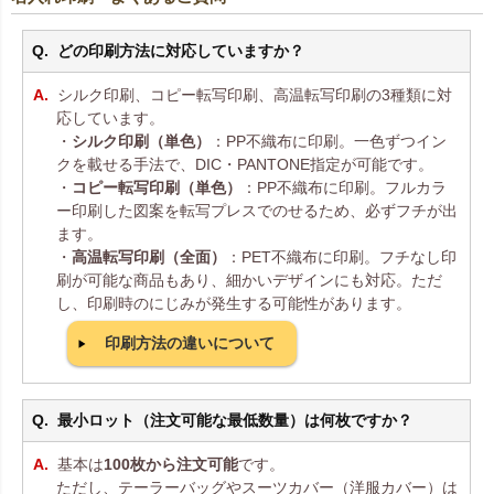
どの印刷方法に対応していますか？
シルク印刷、コピー転写印刷、高温転写印刷の3種類に対
応しています。
・
シルク印刷（単色）
：PP不織布に印刷。一色ずつイン
クを載せる手法で、DIC・PANTONE指定が可能です。
・
コピー転写印刷（単色）
：PP不織布に印刷。フルカラ
ー印刷した図案を転写プレスでのせるため、必ずフチが出
ます。
・
高温転写印刷（全面）
：PET不織布に印刷。フチなし印
刷が可能な商品もあり、細かいデザインにも対応。ただ
し、印刷時のにじみが発生する可能性があります。
印刷方法の違いについて
最小ロット（注文可能な最低数量）は何枚ですか？
基本は
100枚から注文可能
です。
ただし、テーラーバッグやスーツカバー（洋服カバー）は