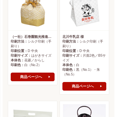
（一社）石巻圏観光推進機構様
北川牛乳店 様
印刷方法：
シルク印刷（手
印刷方法：
シルク印刷（手
刷り）
刷り）
印刷位置：
D 中央
印刷位置：
D 中央
印刷サイズ：
はがきサイズ
印刷サイズ：
片面2色／B5サ
本体色：
花菱／からし
イズ
印刷色：
白（No.2）
本体色：
白
印刷色：
黒（No.1）・朱
（No.5）
商品ページへ
商品ページへ