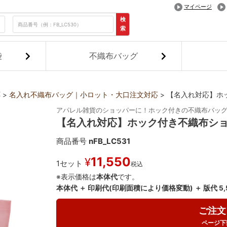
マイページ
検
索
袋
不織布バッグ
応
名入れ不織布バッグ｜小ロット・大口注文対応
【名入れ対応】ホ
アパレル雑貨のショッパーに！ホック付きの不織布バッ
【名入れ対応】ホック付き不織布ショ
商品番号
nFB_LC531
11,550
¥
1セット
税込
※表示価格は
本体代
です。
本体代 ＋ 印刷代(印刷面積により価格変動) ＋ 版代 5
ご注文
ページ下