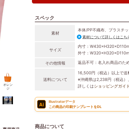
スペック
本体/PP不織布、プラスチ
素材
素材について詳しくはこち
内寸：W430×H320×D110
サイズ
外寸：W320×H320×D110
返品不可：名入れ商品のた
その他情報
16,500円（税込）以上で
送料について
※沖縄県は2,238円（税
オレン
詳しくは
ショッピングガイ
ジ
Illustratorデータ
Ai
この商品の印刷テンプレートをDL
商品について