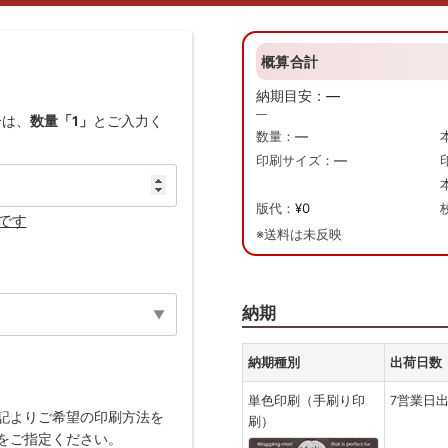
概算合計
納期目安：
—
—
合は、
数量「1」
とご入力く
数量：
—
印刷サイズ：
—
版代：
¥0
です
※送料は未反映
納期
納期種別
出荷日数
単色印刷（手刷り印
7営業日
記よりご希望の印刷方法を
刷）
をご指定ください。