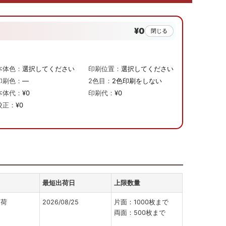
¥0
閉じる
本体色：
選択してください
印刷位置：
選択してください
印刷色：
—
2色目：
2色印刷をしない
本体代：
¥0
印刷代：
¥0
校正：
¥0
最短出荷日
上限数量
出荷
2026/08/25
片面：1000枚まで
両面：500枚まで