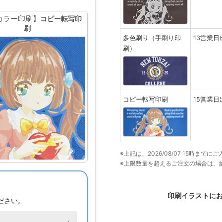
カラー印刷】
コピー転写印
刷
多色刷り（手刷り印
13営業日
刷）
コピー転写印刷
15営業日
※上記は、2026/08/07 15時ま
※上限数量を超えるご注文の場合は、
印刷イラストに
ださい。