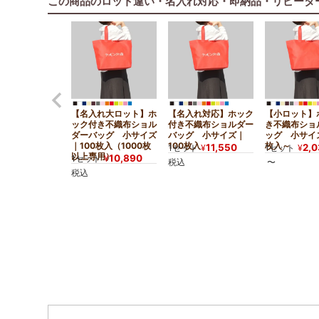
この商品のロット違い・名入れ対応・即納品・リピータ
【名入れ大ロット】ホ
【名入れ対応】ホック
【小ロット】
ック付き不織布ショル
付き不織布ショルダー
き不織布ショ
ダーバッグ 小サイズ
バッグ 小サイズ｜
ッグ 小サイ
｜100枚入（1000枚
100枚入
枚入～
11,550
2,
1セット
¥
1セット
¥
以上専用）
10,890
1セット
¥
税込
〜
税込