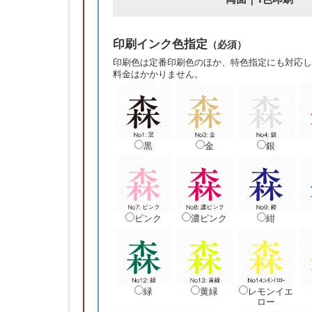
印刷インク色指定
（必須）
印刷色は定番印刷色のほか、特色指定にも対応し
料金はかかりません。
黒
金
銀
ピンク
濃ピンク
紺
緑
黄緑
レモンイエ
ロー