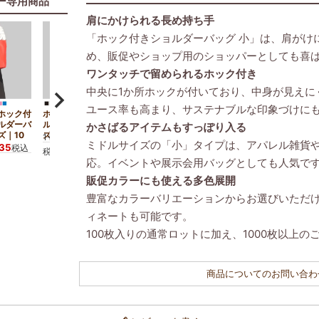
ー専用商品
肩にかけられる長め持ち手
「ホック付きショルダーバッグ 小」は、肩がけ
め、販促やショップ用のショッパーとしても喜
ワンタッチで留められるホック付き
中央に1か所ホックが付いており、中身が見えに
ユース率も高まり、サステナブルな印象づけに
ホック付
ホック付き不織布ショ
【名入れ／リピーター
ルダーバ
ルダーバッグ 小サイ
専用】ホック付き不織
かさばるアイテムもすっぽり入る
ズ｜10
ズ｜100枚入～
布ショルダーバッグ
10,890
1セット
¥
ミドルサイズの「小」タイプは、アパレル雑貨
小サイズ｜100枚入
035
11,550
税込
1セット
¥
税込
〜
応。イベントや展示会用バッグとしても人気で
税込
販促カラーにも使える多色展開
豊富なカラーバリエーションからお選びいただ
ィネートも可能です。
100枚入りの通常ロットに加え、1000枚以上
商品についてのお問い合わ