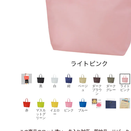
黒
白
紺
ベージ
ダーク
ダーク
ライト
ュ
ブラウ
グレー
ピンク
ン
赤
マスカ
イエロ
ピンク
ブルー
ットグ
ー
リーン