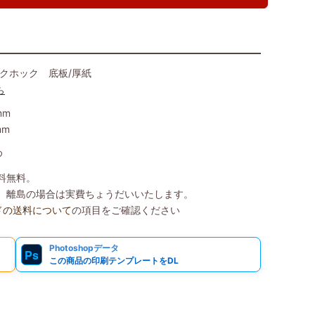
ックホック 底板/厚紙
ら
mm
mm
め
送料無料。
込）、離島の場合は実費ちょうだいいたします。
ドの送料について
の項目をご確認ください
Photoshopデータ
Ps
この商品の印刷テンプレートをDL