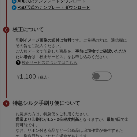
AI形式のテンプレートダウンロード
PSD形式のテンプレートダウンロード
校正について
印刷イメージ画像の送付は無料
です。ご希望の方は、通信欄に
その旨をご記入ください。
ご入稿データで印刷した商品を、
事前に現物でご確認いただき
たい場合
は「校正サービス」をお申し込みください。
校正サービスについてはこちら
1,100
¥
（税込）
特急シルク手刷り便について
お急ぎの方は、特急便をご利用ください。
通常より印刷代が1.5～2倍程度割高
となりますが、
最短4日
で出
荷可能です。
なお、リボン付き商品など一部商品は追加作業が発生するた
め、別途日数をいただく場合があります。