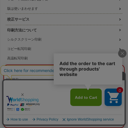
版は使いまわせます
校正サービス
印刷方法について
シルクスクリーン印刷
コピー転写印刷
高温転写印刷
機械刷りについて
¥0
概算合計
閉じる
3種類の印刷方法の比較
納期目安：
—
—
データ作成ガイド
数量：
—
本体色：
選択してください
印刷位置：
選択してください
印刷サイズ：
—
名入れ注文の流れ
印刷色：
—
2色目：
2色印刷をしない
本体代：
¥0
名入れのよくある質問
印刷代：
¥0
版代：
¥0
校正：
¥0
無料サンプル提供
※送料は未反映