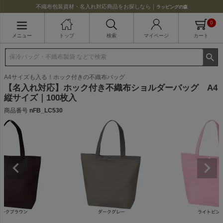
不織布包装資材・名入れ対応商品をお探しなら｜
ラッピングの森
0
メニュー
トップ
検索
マイページ
カート
A4サイズも入る！ホック付きの不織布バッグ
【名入れ対応】ホック付き不織布ショルダーバッグ A4
縦サイズ｜100枚入
商品番号
nFB_LC530