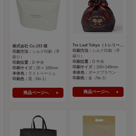
Tre Leaf Tokyo（トレリーフ東京） 様
株式会社 Co.193 様
印刷方法：
シルク印刷（手
印刷方法：
シルク印刷（手
刷り）
刷り）
印刷位置：
D 中央
印刷位置：
D 中央
印刷サイズ：
100×148mm
印刷サイズ：
26 × 100mm
本体色：
ダークブラウン
本体色：
ライトベージュ
印刷色：
金（No.3）
印刷色：
黒（No.1）
商品ページへ
商品ページへ