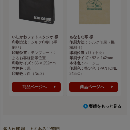
いしかわフォトスタジオ 様
もなもな亭 様
印刷方法：
シルク印刷（手
印刷方法：
シルク印刷（機
刷り）
械刷り）
印刷位置：
テンプレートに
印刷位置：
D（中央）
よるお客様指示位置
印刷サイズ：
92 × 142mm
印刷サイズ：
66 × 252mm
本体色：
ベージュ
本体色：
黒
印刷色：
指定色（PANTONE
印刷色：
白（No.2）
3435C）
商品ページへ
商品ページへ
実績をもっと見る
名入れ印刷 よくあるご質問