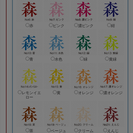
赤
ピンク
濃ピンク
紺
青
水色
緑
黄緑
レモンイエ
黄
オレンジ
濃オレンジ
ロー
茶
ベージュ
クリーム
えんじ