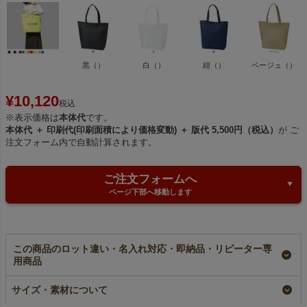
黒（）
白（）
紺（）
ベージュ（）
¥
10,120
税込
※表示価格は
本体代
です。
本体代 ＋ 印刷代(印刷面積により価格変動) ＋ 版代 5,500円（税込）
が ご
注文フォーム内で自動計算されます。
ご注文フォームへ
ページ下部へ移動します
この商品のロット違い・名入れ対応・即納品・リピーター専
用商品
【名入れ／リピーター
ホック付き不織布ショ
【名入れ対応】ホック
専用】ホック付き不織
ルダーバッグ A4縦
付き不織布ショルダー
サイズ・素材について
布ショルダーバッグ
サイズ｜100枚入～
バッグ A4縦サイズ