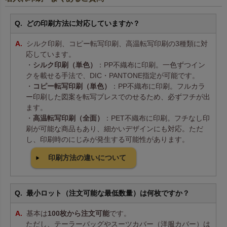
どの印刷方法に対応していますか？
シルク印刷、コピー転写印刷、高温転写印刷の3種類に対
応しています。
・
シルク印刷（単色）
：PP不織布に印刷。一色ずつイン
クを載せる手法で、DIC・PANTONE指定が可能です。
・
コピー転写印刷（単色）
：PP不織布に印刷。フルカラ
ー印刷した図案を転写プレスでのせるため、必ずフチが出
ます。
・
高温転写印刷（全面）
：PET不織布に印刷。フチなし印
刷が可能な商品もあり、細かいデザインにも対応。ただ
し、印刷時のにじみが発生する可能性があります。
印刷方法の違いについて
最小ロット（注文可能な最低数量）は何枚ですか？
基本は
100枚から注文可能
です。
ただし、テーラーバッグやスーツカバー（洋服カバー）は