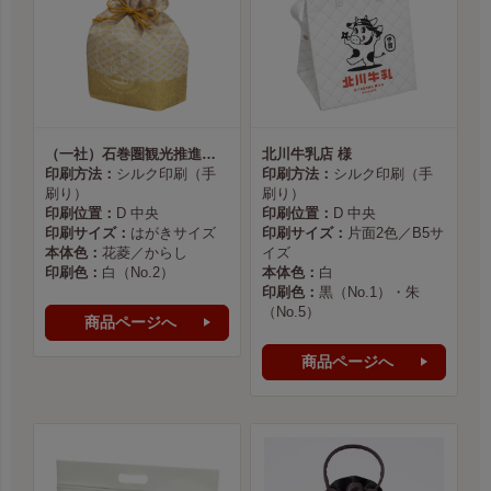
（一社）石巻圏観光推進機構様
北川牛乳店 様
印刷方法：
シルク印刷（手
印刷方法：
シルク印刷（手
刷り）
刷り）
印刷位置：
D 中央
印刷位置：
D 中央
印刷サイズ：
はがきサイズ
印刷サイズ：
片面2色／B5サ
本体色：
花菱／からし
イズ
印刷色：
白（No.2）
本体色：
白
印刷色：
黒（No.1）・朱
（No.5）
商品ページへ
商品ページへ