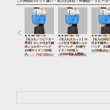
この商品のロット違い・名入れ対応・即納品・リピータ
【名入れ／リピーター
【名入れ大ロット】ホ
【名入れ対応
専用】ホック付き不織
ック付き不織布ショル
付き不織布シ
布ショルダーバッグ
ダーバッグ A4横サ
バッグ A4
A4横サイズ｜100枚
イズ｜100枚入
｜100枚入
10,
1セット
¥
入
（1000枚以上専用）
10,120
9,460
1セット
¥
税込
1セット
¥
税込