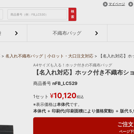
マイページ
検
索
袋
不織布バッグ
応
名入れ不織布バッグ｜小ロット・大口注文対応
【名入れ対応】ホッ
A4サイズも入る！ホック付きの不織布バッグ
【名入れ対応】ホック付き不織布ショ
商品番号
nFB_LC529
10,120
¥
1セット
税込
※表示価格は
本体代
です。
本体代 ＋ 印刷代(印刷面積により価格変動) ＋ 版代 5
ご注文
ページ下