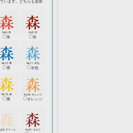
ています。どちらも追加
朱
赤
青
水色
黄
オレンジ