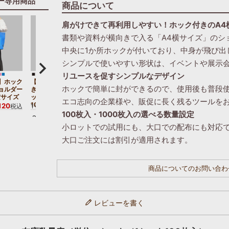
ー専用商品
商品について
肩がけできて再利用しやすい！ホック付きのA4
書類や資料が横向きで入る「A4横サイズ」のシ
中央に1か所ホックが付いており、中身が飛び出
シンプルで使いやすい形状は、イベントや展示
リユースを促すシンプルなデザイン
】ホック
【小ロット】ホック付
ホック付き不織布ショ
ホックで簡単に封ができるので、使用後も普段
ョルダー
き不織布ショルダーバ
ルダーバッグ A4横
横サイズ
ッグ A4横サイズ｜
サイズ｜100枚入～
9,460
1セット
¥
税込
エコ志向の企業様や、販促に長く残るツールを
10枚入～
120
1,892
税込
1セット
¥
税込
〜
100枚入・1000枚入の選べる数量設定
〜
小ロットでの試用にも、大口での配布にも対応
大口ご注文には割引が適用されます。
商品についてのお問い合わ
レビューを書く