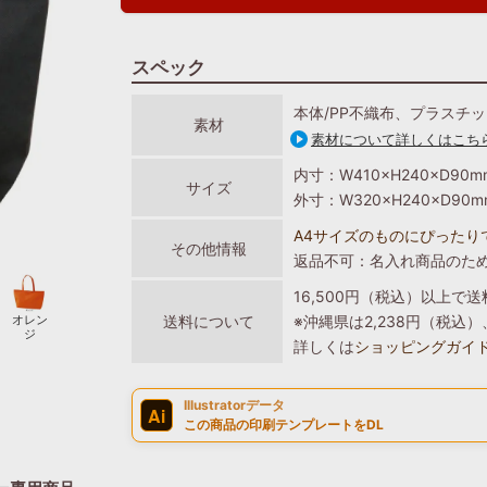
スペック
本体/PP不織布、プラスチ
素材
素材について詳しくはこち
内寸：W410×H240×D90m
サイズ
外寸：W320×H240×D90m
A4サイズのものにぴったり
その他情報
返品不可：名入れ商品のた
16,500円（税込）以上で
オレン
送料について
※沖縄県は2,238円（税
ジ
詳しくは
ショッピングガイ
Illustratorデータ
Ai
この商品の印刷テンプレートをDL