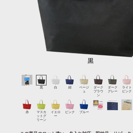
黒
白
紺
ベージ
ダーク
ダーク
ライト
ュ
ブラウ
グレー
ピンク
ン
赤
マスカ
イエロ
ピンク
ブルー
ットグ
ー
リーン