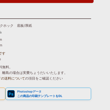
ックホック 底板/厚紙
ら
m
m
です
め
送料無料。
込）、離島の場合は実費ちょうだいいたします。
ドの送料について
の項目をご確認ください
Photoshopデータ
Ps
この商品の印刷テンプレートをDL