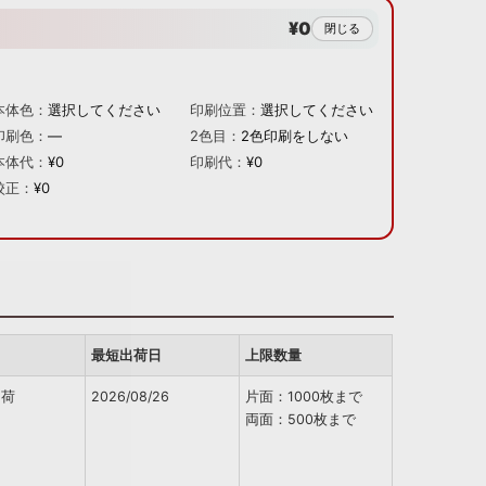
¥0
閉じる
本体色：
選択してください
印刷位置：
選択してください
印刷色：
—
2色目：
2色印刷をしない
本体代：
¥0
印刷代：
¥0
校正：
¥0
最短出荷日
上限数量
出荷
2026/08/26
片面：1000枚まで
両面：500枚まで