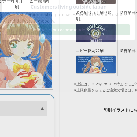
カラー印刷】
コピー転写印
刷
多色刷り（手刷り印
13営業日
刷）
コピー転写印刷
15営業日
※上記は、2026/08/10 15時ま
※上限数量を超えるご注文の場合は、
印刷イラストに
。