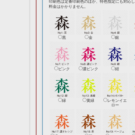
印刷色は定番印刷色のほか、特色指定にも対応し
料金はかかりません。
黒
金
銀
ピンク
濃ピンク
紺
緑
黄緑
レモンイエ
ロー