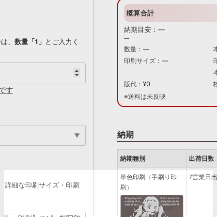
概算合計
納期目安：
—
—
合は、
数量「1」
とご入力く
数量：
—
印刷サイズ：
—
版代：
¥0
です
※送料は未反映
納期
納期種別
出荷日数
単色印刷（手刷り印
7営業日
、詳細な印刷サイズ・印刷
刷）